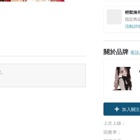
輕鬆擁
指定商
活動詳
關於品牌
逛設
確。
加入關注
上次上線：
回應率：