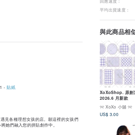
回應速度：
平均出貨速度：
與此商品相
1 -
貼紙
XoXoShop. 原
2026.6 月新款
୨୧ XoXo 小舖 ୨୧
US$ 3.00
間能讓您遇見各種理想女孩的店。願這裡的女孩們
必將她們融入您的拼貼創作中。