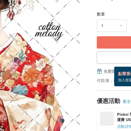
數量
免費贈送電子
點擊愛
付款後，從備貨到
加入慾
優惠活動
看全部
Pinko
運費 US$
活動詳