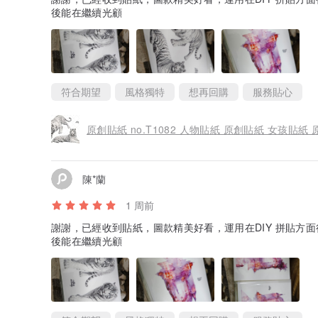
後能在繼續光顧
符合期望
風格獨特
想再回購
服務貼心
原創貼紙 no.T1082 人物貼紙 原創貼紙 女孩貼紙
陳*蘭
1 周前
謝謝，已經收到貼紙，圖款精美好看，運用在DIY 拼貼方
後能在繼續光顧