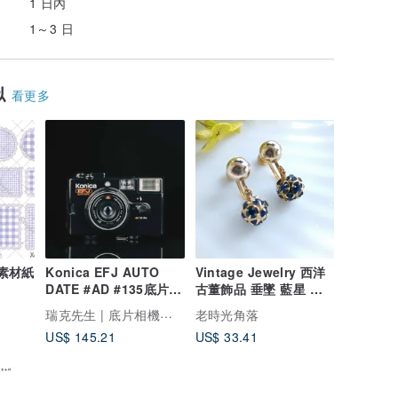
1 日內
1～3 日
似
看更多
創素材紙
Konica EFJ AUTO
Vintage Jewelry 西洋
DATE #AD #135底片相
古董飾品 垂墜 藍星 小
機
巧 栓式耳環
瑞克先生 | 底片相機專賣
老時光角落
US$ 145.21
US$ 33.41