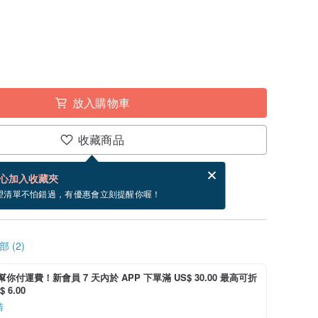
放入購物車
收藏商品
賀卡，結帳完成後填寫
電子賀卡是什麼？
心加入收藏夾
寄出商品為 5 個工作天。（不包含假日）
望清單不怕錯過，有優惠會立刻提醒你喔！
 (2)
i 幫你付運費！新會員 7 天內於 APP 下單滿 US$ 30.00 最高可折
 6.00
情