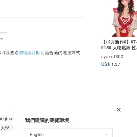
【12月新作6】07-
0150 人物貼紙 
你可以透過
聯絡設計師
討論合適的運送方式
人節女孩
ayaxx1600
US$ 1.37
original sticker
sticker
我們建議的瀏覽環境
大學
貼紙
貼紙
人貼紙