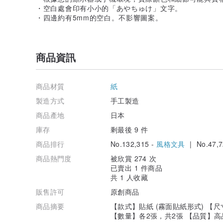
・空白處會印有小小的「あやちゅけ」文字。
・四邊約有5mm的空白。不影響圖案。
商品資訊
商品材質
紙
製造方式
手工製造
商品產地
日本
庫存
剩最後 9 件
商品排行
No.132,315 -
風格文具
| No.47,7
商品熱門度
被欣賞 274 次
已賣出 1 件商品
共 1 人收藏
販售許可
原創商品
商品摘要
【款式】貼紙 (霧面貼紙形式) 【尺寸】
【數量】各2張，共2張 【品質】