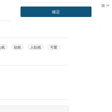
୨୧ XoXo 小舖 ୨୧
確定
US$ 4.71
貼紙
貼紙
人貼紙
可愛