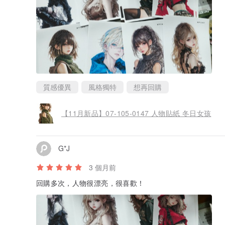
質感優異
風格獨特
想再回購
【11月新品】07-105-0147 人物貼紙 冬日女孩
G*J
3 個月前
回購多次，人物很漂亮，很喜歡！