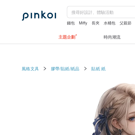
錢包
Miffy
長夾
水桶包
父親節
主題企劃
時尚潮流
風格文具
膠帶/貼紙/紙品
貼紙
紙