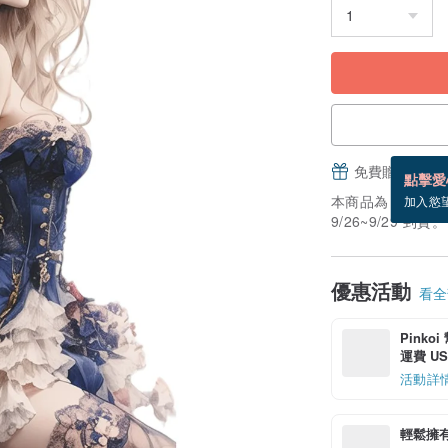
免費贈送電子
點擊愛
本商品為「接單訂
加入慾
9/26~9/29 到貨。
優惠活動
看全部
Pinko
運費 US$
活動詳
輕鬆擁