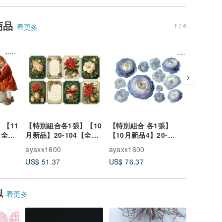
商品
1 / 4
看更多
【11
【特別組合各1張】【10
【特別組合 各1張】
【
New
【全
月新品】20-104【全
【10月新品4】20-
137-00
 聖誕
150種】 剪裁紙・拼貼
22【全223種】 裁切
約夏日男
ayaxx1600
ayaxx1600
ayaxx16
素材・聖誕節
紙・拼貼素材・毛茛屬
US$ 51.37
US$ 76.37
US$ 1.3
似
看更多