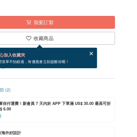
我要訂製
收藏商品
賀卡，結帳完成後填寫
電子賀卡是什麼？
心加入收藏夾
製」。付款後需 31 個工作天製作。現在下單預估
望清單不怕錯過，有優惠會立刻提醒你喔！
 (2)
i 幫你付運費！新會員 7 天內於 APP 下單滿 US$ 30.00 最高可折
 6.00
情
有海外好設計