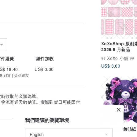
XoXoShop.原
2026.6 月新品
୨୧ XoXo 小舖 ୨୧
首件運費
續件加收
US$ 3.00
S$ 18.40
US$ 0.00
9 到貨 | 提供追蹤
貨時收取的金額為準。
與物流寄送天數估算。實際到貨日可能因付
我們建議的瀏覽環境
原創人物裝飾貼紙