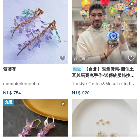
台北市
紫藤花
【台北】限量優惠-圖佳土
體驗
耳其馬賽克手作-送傳統服飾換裝
體驗
Turkiye Coffee&Mosaic studio土耳其咖啡與馬賽克燈工作坊
momoirokonpeito
NT$ 754
NT$ 920
免運