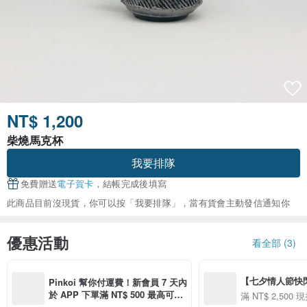
NT$ 1,200
柴燒馬克杯
我要排隊
免費贈送
電子賀卡
，結帳完成後填寫
此商品目前沒現貨，你可以按「我要排隊」，當有貨會主動發信通知你
優惠活動
看全部 (3)
【七夕情人節快閃】8
Pinkoi 幫你付運費！新會員 7 天內
用 APP 購買任一
於 APP 下單滿 NT$ 500 最高可折
滿 NT$ 2,500 現
00 現折 NT$100
運費 NT$ 100