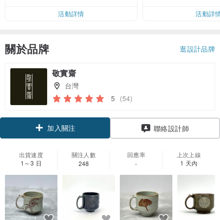
活動詳情
活動詳
關於品牌
逛設計品牌
敬實齋
台灣
5
(54)
加入關注
聯絡設計師
出貨速度
關注人數
回應率
上次上線
1～3 日
1 天內
248
-