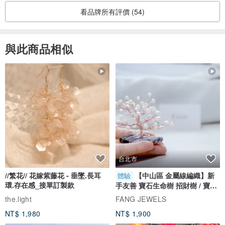
看品牌所有評價 (54)
與此商品相似
台北市
//繁花// 花嫁紫藤花 - 垂墜.長耳
【中山區 金屬線編織】新
體驗
環.存在感_接單訂製款
手友善 寶石生命樹 招財樹 / 寶石
自選
the.light
FANG JEWELS
NT$ 1,980
NT$ 1,900