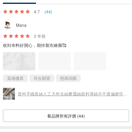
4.7
(44)
Mana
2 年前
收到布料好開心，期待製衣繪圖🥰
質感優異
符合期望
想再回購
貴州手織真絲人工天然生絲桑蠶絲面料薄絲巾不透偏硬坯色寬36cm
看品牌所有評價 (44)