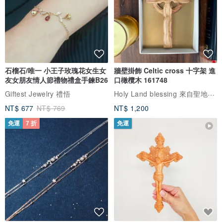
石榴石/唯一 小王子玫瑰花女生女
牆壁掛飾 Celtic cross 十字架 進
友女朋友情人節禮物禮盒手鍊B26
口橄欖木 161748
Holy Land blessing 來自聖地的祝福
Giftest Jewelry 禮悟
NT$ 677
NT$ 769
NT$ 1,200
免運
7 折
免運