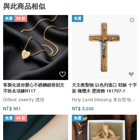
與此商品相似
免運
88 折
免運
客製化迷你愛心不銹鋼鎖骨刻文
天主教聖物 以色列進口 耶穌 十字
字姓名項鍊N117
架 橄欖木 壁掛飾 161707-1
Holy Land blessing 來自聖地的祝福
Giftest Jewelry 禮悟
NT$ 951
NT$ 3,000
免運
88 折
免運