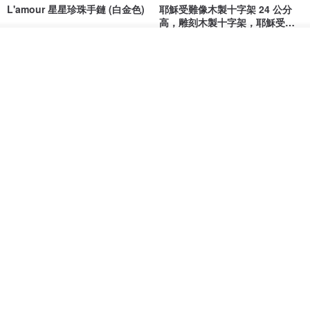
L'amour 星星珍珠手鏈 (白金色)
耶穌受難像木製十字架 24 公分
高，雕刻木製十字架，耶穌受難
像天主教十字架
ARLOS
AndyCarver
看其他商品
了解品牌
NT$ 4,641
NT$ 6,630
NT$ 1,560
免運
7 折
基督教婚禮禮物 桌上擺設 橄欖木
La Joie 藍月亮石閃耀項鏈 (玫瑰
雙層站立十字架 木製底座
金)
161711
Holy Land blessing 來自聖地的祝福
ARLOS
NT$ 899
NT$ 6,536
NT$ 9,336
免運