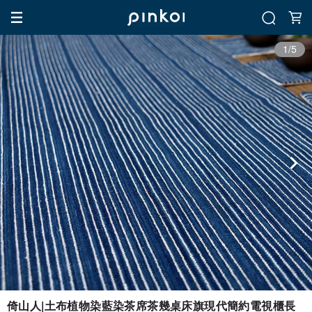
1/5
倚山人|土布植物染藍染茶席茶幾桌床旗現代簡約電視櫃長