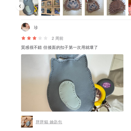
珍
2 周前
質感很不錯 但後面的扣子第一次用就壞了
胖胖貓 鑰匙包