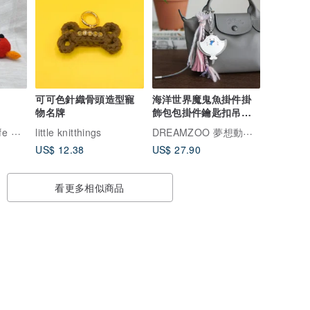
可可色針織骨頭造型寵
海洋世界魔鬼魚掛件掛
物名牌
飾包包掛件鑰匙扣吊飾
真皮客製手工原創
My Garden My Life 我的庭園羊毛氈
DREAMZOO 夢想動物園
little knitthings
US$ 12.38
US$ 27.90
看更多相似商品