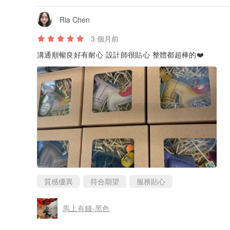
Ria Chen
3 個月前
溝通順暢良好有耐心 設計師很貼心 整體都超棒的❤️
質感優異
符合期望
服務貼心
馬上有錢-黑色