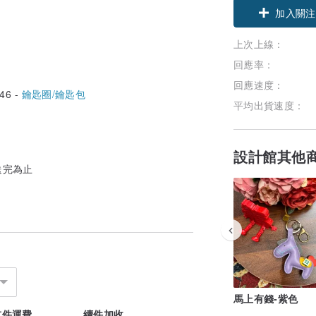
加入關注
上次上線：
回應率：
回應速度：
46 -
鑰匙圈/鑰匙包
平均出貨速度：
設計館其他
送完為止
馬上有錢-紫色
首件運費
續件加收