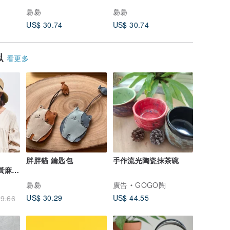
裊裊
裊裊
裊裊
US$ 30.74
US$ 30.74
US$ 30.
似
看更多
】
胖胖貓 鑰匙包
手作流光陶瓷抹茶碗
仿黃麻遮
裊裊
廣告
GOGO陶
US$ 30.29
US$ 44.55
9.66