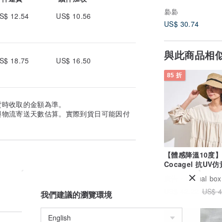
裊裊
S$ 12.54
US$ 10.56
US$ 30.74
與此商品相
S$ 18.75
US$ 16.50
85 折
貨時收取的金額為準。
與物流寄送天數估算。實際到貨日可能因付
【體感降溫10度
Cocagel 抗UV
陽帽
廣告
casual box
US$ 42.22
US$ 4
我們建議的瀏覽環境