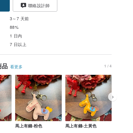
聯絡設計師
3～7 天前
88%
1 日內
7 日以上
商品
1 / 4
看更多
馬上有錢-粉色
馬上有錢-土黃色
馬上有錢