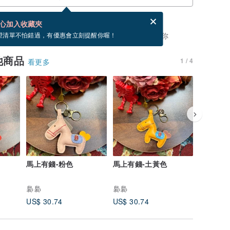
賀卡，結帳完成後填寫
電子賀卡是什麼？
心加入收藏夾
，你可以按「我要排隊」，當有貨會主動發信通知你
望清單不怕錯過，有優惠會立刻提醒你喔！
他商品
1 / 4
看更多
馬上有錢-粉色
馬上有錢-土黃色
馬上有錢
裊裊
裊裊
裊裊
US$ 30.74
US$ 30.74
US$ 30.