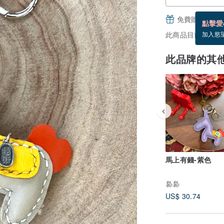
免費贈送電子
點擊愛
此商品目前沒現貨
加入慾
此品牌的其
馬上有錢-紫色
裊裊
US$ 30.74