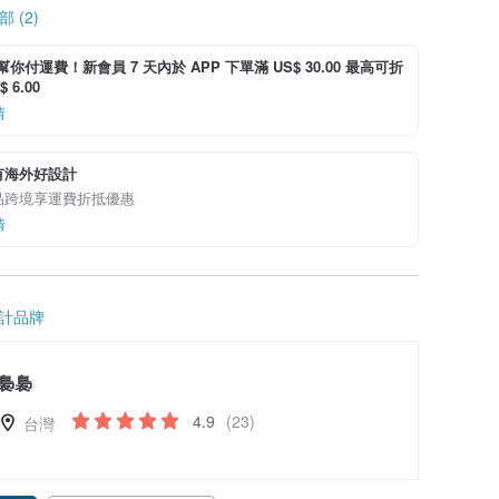
 (2)
i 幫你付運費！新會員 7 天內於 APP 下單滿 US$ 30.00 最高可折
 6.00
情
有海外好設計
品跨境享運費折抵優惠
情
計品牌
裊裊
4.9
(23)
台灣