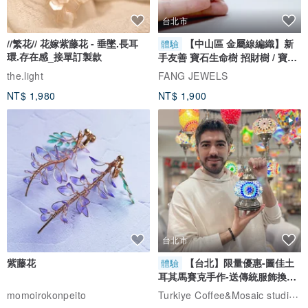
台北市
//繁花// 花嫁紫藤花 - 垂墜.長耳
【中山區 金屬線編織】新
體驗
環.存在感_接單訂製款
手友善 寶石生命樹 招財樹 / 寶石
自選
the.light
FANG JEWELS
NT$ 1,980
NT$ 1,900
台北市
紫藤花
【台北】限量優惠-圖佳土
體驗
耳其馬賽克手作-送傳統服飾換裝
體驗
Turkiye Coffee&Mosaic studio土耳其咖啡與馬賽克燈工作坊
momoirokonpeito