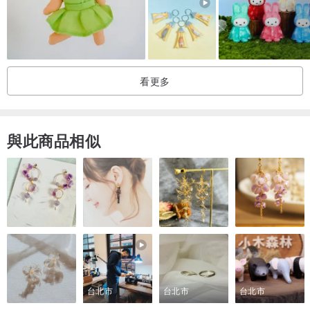
__________________________________
看更多
台灣原生花系列吊飾，一共5款。另有花系列桌曆、手帳貼紙。
✄ 台灣花系列賣場
：
www.pinkoi.com/store/silversea-desi...
與此商品相似
＼台灣原生花系列鑰匙圈，任選3件免運中／
台北市
台北市
台北市