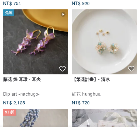
NT$ 754
NT$ 920
免運
藤花 煌 耳環・耳夾
【繁花計畫】- 清冰
Dip art -nachugo-
紅花 hunghua
NT$ 2,125
NT$ 720
93 折
我要排隊