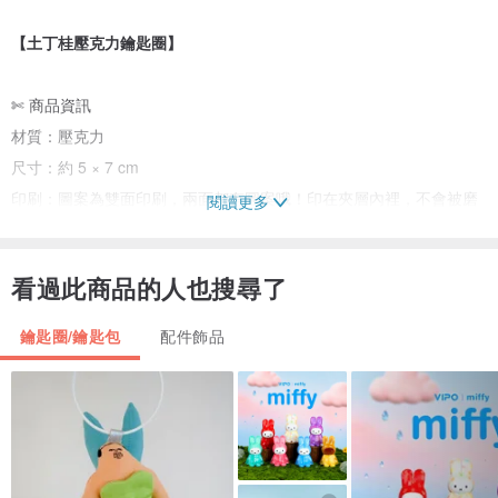
【土丁桂壓克力鑰匙圈】
✄ 商品資訊
材質：壓克力
尺寸：約 5 × 7 cm
印刷：圖案為雙面印刷，兩面都有圖案哦！印在夾層內裡，不會被磨
閱讀更多
掉👍
備註：因包裝無法避免有一些手工痕跡，希望包涵。請介意者謹慎購
看過此商品的人也搜尋了
買。
鑰匙圈/鑰匙包
配件飾品