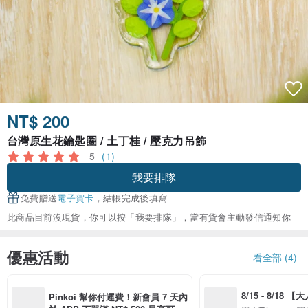
NT$ 200
台灣原生花鑰匙圈 / 土丁桂 / 壓克力吊飾
5
(1)
我要排隊
免費贈送
電子賀卡
，結帳完成後填寫
此商品目前沒現貨，你可以按「我要排隊」，當有貨會主動發信通知你
優惠活動
看全部 (4)
8/15 - 8/18 
Pinkoi 幫你付運費！新會員 7 天內
季】滿 NT$3500