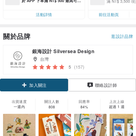
於 APP 下單滿 NT$ 500 最高可折
滿 NT$ 3,500 現
50
運費 NT$ 100
50
活動詳情
前往活動頁
關於品牌
逛設計品牌
銀海設計 Silversea Design
台灣
5
(157)
領優惠券
聯絡設計師
加入關注
出貨速度
關注人數
回應率
上次上線
一週內
超過 1 週
808
84%