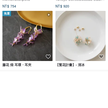
NT$ 754
NT$ 920
免運
藤花 煌 耳環・耳夾
【繁花計畫】- 清冰
Dip art -nachugo-
紅花 hunghua
看其他商品
了解品牌
NT$ 2,125
NT$ 720
93 折