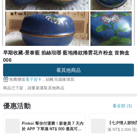
早期收藏-景泰藍 掐絲琺瑯 藍地捲紋捲雲花卉粉盒 首飾盒
006
看其他商品
免費贈送
電子賀卡
，結帳完成後填寫
商品已下架，請重新選取其他商品
優惠活動
看全部 (3)
【七夕情人節快閃】8
Pinkoi 幫你付運費！新會員 7 天內
用 APP 購買任一
於 APP 下單滿 NT$ 500 最高可折
滿 NT$ 2,500 現
00 現折 NT$100
運費 NT$ 100