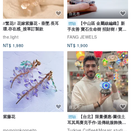
台北市
//繁花// 花嫁紫藤花 - 垂墜.長耳
【中山區 金屬線編織】新
體驗
環.存在感_接單訂製款
手友善 寶石生命樹 招財樹 / 寶石
自選
the.light
FANG JEWELS
NT$ 1,980
NT$ 1,900
台北市
紫藤花
【台北】限量優惠-圖佳土
體驗
耳其馬賽克手作-送傳統服飾換裝
體驗
Turkiye Coffee&Mosaic studio土耳其咖啡與馬賽克燈工作坊
momoirokonpeito