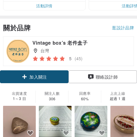
活動詳情
活動詳
關於品牌
逛設計品牌
Vintage box’s 老件盒子
台灣
5
(45)
領優惠券
聯絡設計師
加入關注
出貨速度
關注人數
回應率
上次上線
1～3 日
超過 1 週
306
60%