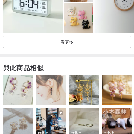
基伍德的名聲。往後數年，新式的陶瓷器經由他的研究陸續問世。
傳到其子喬賽亞二世時，威基伍德窯在瓷土中混入百分之五十以上的
骨灰，成功燒製出純白無暇，透光性高且質地堅硬的優質骨瓷『Fine
Bone China 』。再度為威基伍德的光榮歷史增添了一筆光彩。
看更多
從一八ΟΟ年左右開始推出至今的『哥倫比亞』系列，色澤艷麗的『亞
思多巴利』和『佛羅倫斯-緣松石』系列，維多利亞風格的『野草莓』
與此商品相似
以及源自貝托力克斯.波特的著名童話故事-『彼得兔Peter rabbit』系
列……。這些暢銷作品均成功地融合了古老傅統所培育出的技術，以
及新時代的設計感。
台北市
台北市
台北市