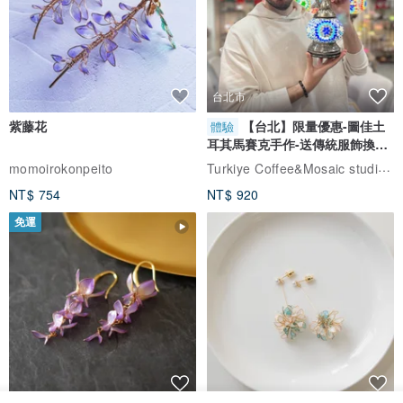
台北市
紫藤花
【台北】限量優惠-圖佳土
體驗
耳其馬賽克手作-送傳統服飾換裝
體驗
Turkiye Coffee&Mosaic studio土耳其咖啡與馬賽克燈工作坊
momoirokonpeito
NT$ 754
NT$ 920
免運