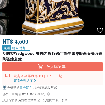
NT$ 4,500
免運
從台灣寄出
英國製Wedgwood 豐饒之角1995年學生書桌時尚骨瓷時鐘
陶瓷鐘桌鐘
放入購物車
最高 3 期零利率 NT$ 1,500 / 期
查看全部方案
免費贈送
電子賀卡
，結帳完成後填寫
現在下單預估 8/11~8/17 到貨。
設計館符合免辦理營業登記，無需開立統一發票