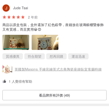
Jude Tsai
2 年前
商品以原盒包裝，盒外還加了紅色緞帶，座鐘放在玻璃櫥櫃暨修飾
又有質感，而且實用😀😍
質感優異
符合期望
想再回購
運送迅速
英國製Masons 手繪彩繪英式古典陶瓷座鐘臥室客廳時鐘
1 人覺得有幫助
看品牌所有評價 (49)