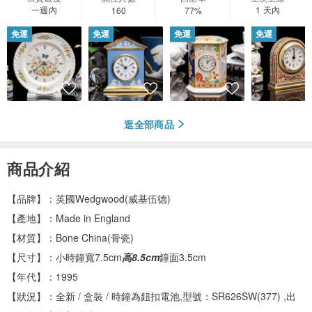
一週內
1 天內
160
77%
免運
免運
免運
免運
逛全部商品
商品介紹
【品牌】：英國Wedgwood(威基伍德)
【產地】：Made in England
【材質】：Bone China(骨瓷)
【尺寸】：小時鐘寬7.5cm
高8.5cm
鐘面3.5cm
【年代】：1995
【狀況】：全新 / 盒裝 / 時鐘為鈕扣電池,型號：SR626SW(377) ,出