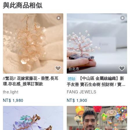
與此商品相似
台北市
//繁花// 花嫁紫藤花 - 垂墜.長耳
【中山區 金屬線編織】新
體驗
環.存在感_接單訂製款
手友善 寶石生命樹 招財樹 / 寶石
自選
the.light
FANG JEWELS
NT$ 1,980
NT$ 1,900