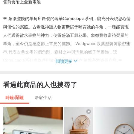
售前會附上全新電池
🌹 象徵豐饒的羊角所啟發的奢華Cornucopia系列，能充分表現您心情
與個性的寫照。古希臘神話人物宙斯賦予哺育祂的羊角，一種能實現
人們獲得欲求事物的神力；使得盛滿五榖花果、象徵豐收富裕榮景的
羊角，至今仍是感恩節上常見的擺飾。 Wedgwood以葉型裝飾緊密連
串,代表古典文學的獨角獸、森林之神與淘氣的猴子等圖飾，讓
Cornucopia系列成為適用於任何正式場合的華麗高雅瓷器寵兒.🌹
閱讀更多
✨✨ Wedgwood ✨✨
看過此商品的人也搜尋了
被尊稱為『英國陶工之父』的喬寒亞.威基伍德『Josiah
時鐘/鬧鐘
居家生活
Wedgwood』，一七五九年在特倫特河畔的斯托克設主窯廠。創業之
後不久研發出硬質陶瓷，在當時被國王喬治四世『George IV』的王
妃命名為『皇后瓷』。另外他還發表了當時陶工們所製作的黑陶器，
取名為『埃及之黑』。一七七四年，他以新發明的浮雕玉石奠定了威