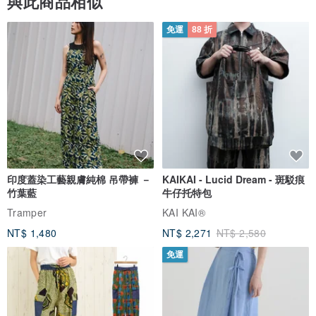
與此商品相似
免運
88 折
印度蓋染工藝親膚純棉 吊帶褲 －
KAIKAI - Lucid Dream - 斑駁痕
竹葉藍
牛仔托特包
Tramper
KAI KAI®
NT$ 1,480
NT$ 2,271
NT$ 2,580
免運