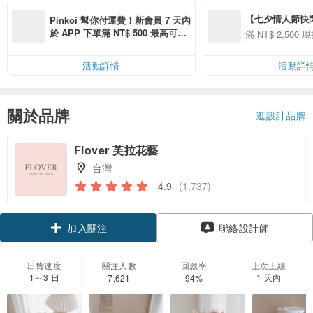
【七夕情人節快閃】8
Pinkoi 幫你付運費！新會員 7 天內
用 APP 購買任一
於 APP 下單滿 NT$ 500 最高可折
滿 NT$ 2,500 現
00 現折 NT$100
運費 NT$ 100
活動詳情
活動詳
關於品牌
逛設計品牌
Flover 芙拉花藝
台灣
4.9
(1,737)
領優惠券
聯絡設計師
加入關注
出貨速度
關注人數
回應率
上次上線
1～3 日
1 天內
7,621
94%