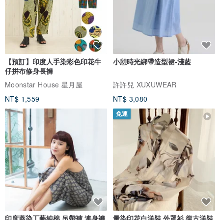
【預訂】印度人手染彩色印花牛
小憩時光綁帶造型裙-淺藍
仔拼布修身長褲
Moonstar House 星月屋
許許兒 XUXUWEAR
NT$ 1,559
NT$ 3,080
免運
印度蓋染工藝純棉 吊帶褲 連身褲
暈染印花白洋裝 外罩衫 復古洋裝