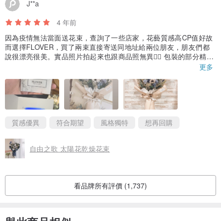
J**a
4 年前
因為疫情無法當面送花束，查詢了一些店家，花藝質感高CP值好故
而選擇FLOVER，買了兩束直接寄送同地址給兩位朋友，朋友們都
說很漂亮很美。實品照片拍起來也跟商品照無異👍🏻 包裝的部分精美
大氣完全符合我的希望跟預期，全部看起來更大束很有面子！ 而且
更多
我想換換包裝紙的顏色店家也答應且親切回覆及詢問確認👍🏻 覺得推
👍🏻
質感優異
符合期望
風格獨特
想再回購
自由之歌 太陽花乾燥花束
看品牌所有評價 (1,737)