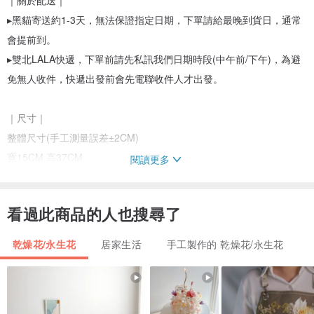
▸黑貓寄送約1-3天，無法保證指定日期，下單請給最晚到貨日，通常
會提前到。
▸雙北LALA快遞，下單前請先私訊我們日期時段(中午前/下午)，為避
免無人收件，快遞出發前會先電聯收件人才出發。
｜尺寸｜
整體尺寸(手工測量誤差±2CM)
寬15CM 高37CM
閱讀更多
｜花材｜
看過此商品的人也搜尋了
乾燥索拉乒乓 乾燥諾貝松等
乾燥花/永生花
居家生活
手工製作的 乾燥花/永生花
｜注意事項｜
▸ 黑貓無法保證指定到貨日期時段，下單請給最晚到貨日以留彈性時
間。
▸ 可加購代寫卡片服務(限30字內)，內容請於訂單備註。