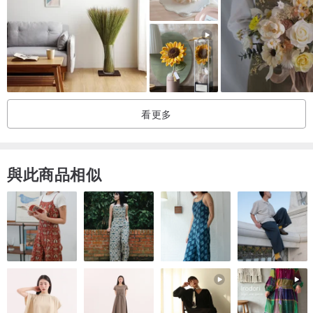
▸ 花禮寄送不會顯示購買人資訊，若須署名請於訂單備註。
▸ 寄送皆為紙箱包裹才能保護花禮，除特別標明外無特殊精美禮盒包
裝。
▸ 賣場皆無現貨採接單製作，下單付款後2~3個工作天內(不含假日)出
貨，急單與大量訂購請先來電詢問。
看更多
▸ 植物生長各有異，沒有對稱或完美無瑕花瓣，完美主義者請慎思。
▸ 花禮均為手工製成，成品不會與照片完全一模一樣，若遇花材缺
貨，設計師將會以類似色系調整更換花材。
與此商品相似
▸ 乾燥花寄送過程難免會有些許掉落情況屬正常現象。