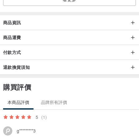
建議手洗，機洗請裝袋
請用中性、鹼性洗潔劑
低溫洗滌，須低於40度
商品資訊
慢速洗滌，陰乾，低溫烘乾
—若成份含羊毛，僅可乾洗
商品運費
付款方式
・黑色衣物必須與淺色衣物分開清洗
退款換貨須知
・洗劑用量適中，以免清潔不全，殘留洗劑粉痕
・穿脫洗滌時請輕柔，勿用力拉扯，以免衣物變形
購買評價
本商品評價
品牌所有評價
商品的注意事項
・布料製品柔軟具有彈性，尺寸量測有2%誤差為正常範圍。
5
(1)
・產品照片的處理應盡可能接近實際顏色，可能因您的螢幕與室內燈
g*********3
光雃有所誤差。