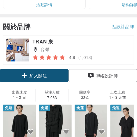
活動詳情
活動詳
關於品牌
逛設計品牌
TRAN 泉
台灣
4.9
(1,018)
領優惠券
聯絡設計師
加入關注
出貨速度
關注人數
回應率
上次上線
1～3 日
1～3 天前
7,963
33%
免運
免運
免運
免運