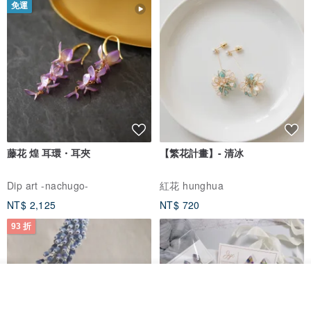
免運
藤花 煌 耳環・耳夾
【繁花計畫】- 清冰
Dip art -nachugo-
紅花 hunghua
NT$ 2,125
NT$ 720
93 折
看其他商品
了解品牌