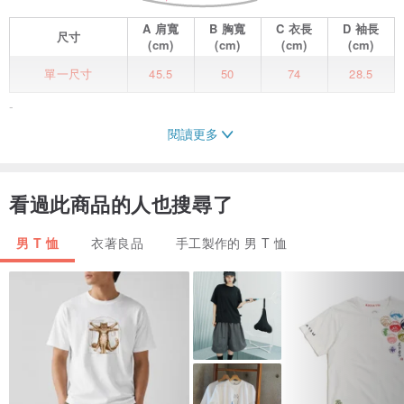
A
肩寬
B
胸寬
C
衣長
D
袖長
尺寸
(cm)
(cm)
(cm)
(cm)
單一尺寸
45.5
50
74
28.5
-
閱讀更多
・高質感輕光澤針織布料，彈性極佳
看過此商品的人也搜尋了
・190g克重，中等厚度，夏季適合，不過薄
・落肩休閒版型，修飾比例
男 T 恤
衣著良品
手工製作的 男 T 恤
・肩線前移，下襬前圓後方，視覺豐富
・搭配多元，長褲短褲皆宜
尺寸 Size
肩寬 45.5 cm