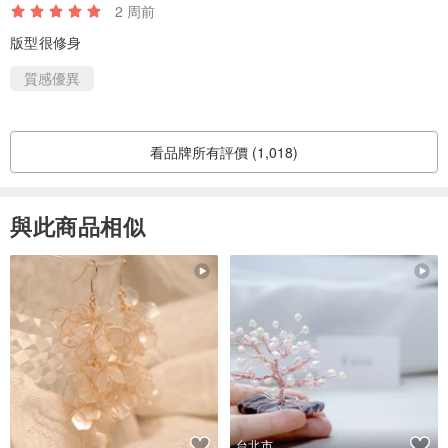
・小型工作室，無法即時回覆站內信詢問，感謝您的耐心等待。
2 周前
・退換貨請保持包裝完整（含商品、包裝、配件、贈品、發票）之商
版型很修身
品寄回給我們，若包裝非完整狀態將可能無法提供退換貨
質感優異
・接觸身體之商品/個人衛生用品/貼身衣物，拆封後即無法退換貨。
・如有疑問，可於站內信詢問我們：）
看品牌所有評價 (1,018)
-
與此商品相似
台北市