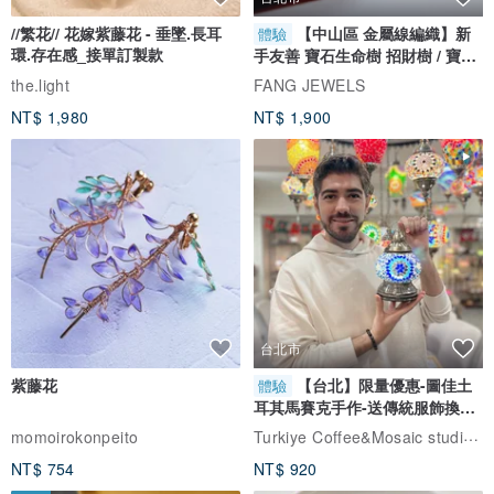
//繁花// 花嫁紫藤花 - 垂墜.長耳
【中山區 金屬線編織】新
體驗
環.存在感_接單訂製款
手友善 寶石生命樹 招財樹 / 寶石
自選
the.light
FANG JEWELS
NT$ 1,980
NT$ 1,900
台北市
紫藤花
【台北】限量優惠-圖佳土
體驗
耳其馬賽克手作-送傳統服飾換裝
體驗
Turkiye Coffee&Mosaic studio土耳其咖啡與馬賽克燈工作坊
momoirokonpeito
NT$ 754
NT$ 920