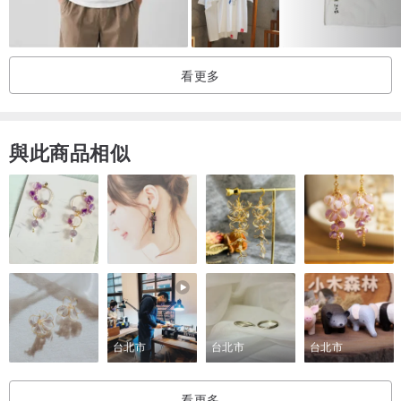
胸寬 50 cm
衣長 74 cm
袖長 28.5 cm
看更多
材質 Material
與此商品相似
棉 Cotton 97%
彈性纖維 3%
-
敬請細心照料版型精緻特殊的設計服裝：
台北市
台北市
台北市
看更多