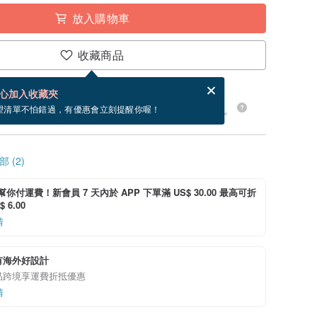
放入購物車
收藏商品
賀卡，結帳完成後填寫
電子賀卡是什麼？
心加入收藏夾
24 小時內出貨。現在下單預估 8/17~8/22 到貨。
望清單不怕錯過，有優惠會立刻提醒你喔！
 (2)
i 幫你付運費！新會員 7 天內於 APP 下單滿 US$ 30.00 最高可折
 6.00
情
有海外好設計
品跨境享運費折抵優惠
情