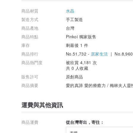
>> 設計說明
✦每幅作品皆為專屬訂製，將搭配買主/送禮對象設計微調
商品材質
水晶
✦天然水晶礦石皆是獨一無二的地球珍寶，幾乎找不到一
適合當下的狀態。
製造方式
手工製造
✦天然水晶礦石會有天然冰裂、雲霧、礦缺、雜質、共生
商品產地
台灣
美。
✦產品以實物拍攝上傳，由於拍攝角度、技巧、或螢幕顯
商品特點
Pinkoi 獨家販售
實物為準，有問題歡迎私訊詢問。
庫存
剩最後 1 件
商品排行
No.51,732 -
居家生活
| No.8,960
商品熱門度
被欣賞 4,181 次
共 0 人收藏
販售許可
原創商品
商品摘要
愛的真諦 愛的療癒力 / 梅林夫人
運費與其他資訊
商品運費
從台灣寄出，寄往：
美國