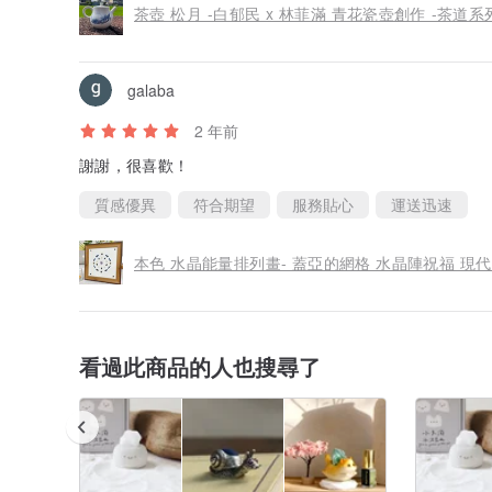
茶壺 松月 -白郁民 x 林菲滿 青花瓷壺創作 -茶道系
galaba
2 年前
謝謝，很喜歡！
質感優異
符合期望
服務貼心
運送迅速
本色 水晶能量排列畫- 蓋亞的網格 水晶陣祝福 現
看過此商品的人也搜尋了