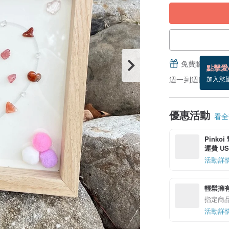
免費贈送電子
點擊愛
週一到週四，付款後 
加入慾
優惠活動
看全部
Pinko
運費 US$
活動詳
輕鬆擁
指定商
活動詳