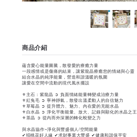
商品介紹
蘊含愛心能量圖騰，散發愛的療癒力量
一段感情或是傷痛的結束，讓紫龍晶療癒您的情緒與心靈
結合水晶的純淨能量，營造和諧溫暖的氛圍
讓愛在空間中流動的現代風水擺設
⚜主石：紫龍晶 ➲ 負面情緒能量轉變成治療力量
⚜紅兔毛 ➲ 寧神靜氣，散發出溫柔動人的自信魅力
⚜草莓晶 ➲ 提升體力、魅力、內在愛的充能水晶
⚜白水晶 ➲ 淨化平衡能量、放大、記錄與顯化的水晶之王
⚜茶晶 ➲ 從內而外深層的轉化蛻變之力
與水晶協作~淨化與豐盛個人/空間能量
✔招桃花好人緣 ✔求財事業大豐盛 ✔健康和諧保平安