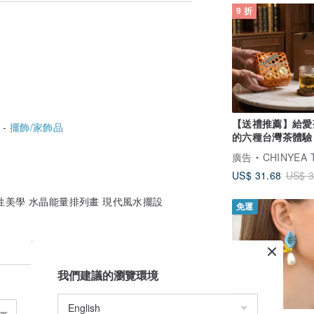
9 折
相對應的構圖與挑選水晶。
模一樣，尊重與你有緣分的礦寶，相信是最
、紋理等正常現象，請懂得欣賞他們的自然
色程度不一，可能有色差或大小視差，均以
【送禮推薦】給愛
 -
擺飾/家飾品
的六種台灣茶體驗
廣告
CHINYEA TEAPARK
US$ 31.68
US$ 3
靈性美學 水晶能量排列畫 現代風水擺設
免運
我們建議的瀏覽環境