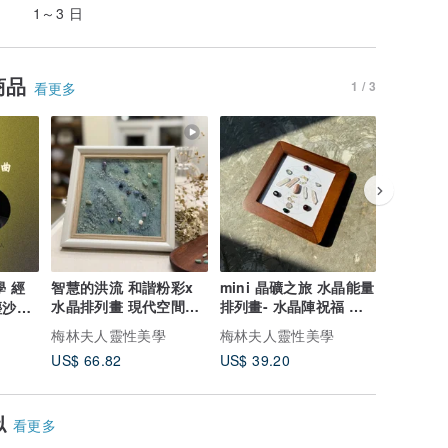
1～3 日
商品
1 / 3
看更多
 經
智慧的洪流 和諧粉彩x
mini 晶礦之旅 水晶能量
東果格格
水晶排列畫 現代空間風
排列畫- 水晶陣祝福 現
量畫 透明
塵沙英
水擺件
代風水擺設
實豐收
念祖
梅林夫人靈性美學
梅林夫人靈性美學
梅林夫人
US$ 66.82
US$ 39.20
US$ 124
似
看更多