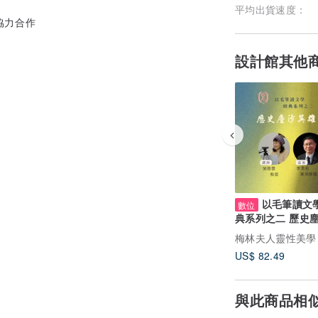
平均出貨速度：
協力合作
設計館其他
以毛筆讀文學
數位
典系列之二 歷史
雄曲 / 施筱雲&李
梅林夫人靈性美學
US$ 82.49
礎解讀 課程
與此商品相