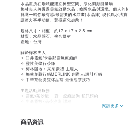
水晶畫所在場域能建立神聖空間、淨化調頻能量場
梅林夫人將透過靈氣啟動水晶，喚醒水晶與環境、個人的
挑選一幅你最有感/最需要的水晶畫(水晶陣) 現代風水法寶
讓努力事半功倍、豐盛顯化加乘！
規格尺寸：相框，約17 x 17 x 2.5 cm
材質：水晶礦石、複合媒材
產地：台灣
關於梅林夫人
✧ 臼井靈氣/卡魯那靈氣療癒師
✧ 靈性美學行茶師
✧ 梅林隱地 • 采采豪禮 主理人
✧ 梅林創藝行銷MERLINK 創辦人/設計行銷
✧ 中華茶藝獎雙杯品茗 最佳泡茶技巧
主題活動與服務
✧ 靈氣x茶沙龍 一對一療癒諮詢 私訊預約
✧ 生命靈數x品茶沙龍 課程
✧ 水晶能量畫DIY 課程
✧ 星空能量金箔壓克力畫DIY 課程
✧ 職場/感情/親子關係合盤_馬雅十三月亮曆x生命靈數基
商品資訊