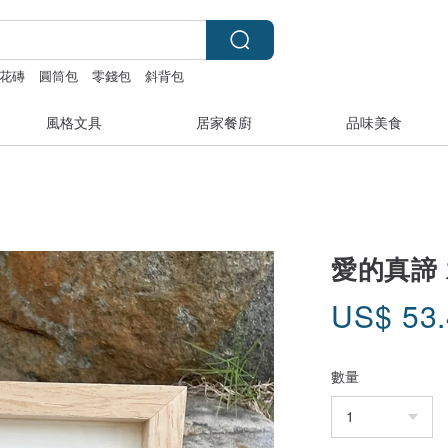
花磚
圓筒包
零錢包
斜背包
風格文具
居家餐廚
品味美食
愛的真諦
US$
53
數量