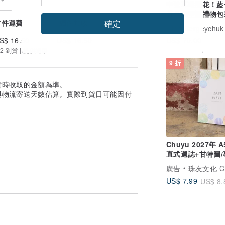
中號耳環開花！藍
黃色的聖誕禮物包
首件運費
續件加收
確定
S$ 16.50
US$ 16.50
US$ 70.00
2 到貨 | 提供追蹤
9 折
貨時收取的金額為準。
與物流寄送天數估算。實際到貨日可能因付
Chuyu 2027年 A
直式週誌+甘特圖
錄追蹤/週計劃
廣告
珠友文化 Chuyu Cu
US$ 7.99
US$ 8.