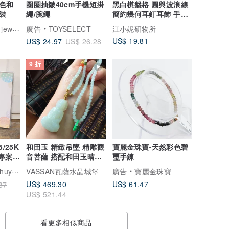
色和
圈圈抽皺40cm手機短掛
黑白棋盤格 圓與波浪線
裝
繩/腕繩
簡約幾何耳釘耳飾 手繪
木製
Olga Sergeychuk jewelry
廣告
TOYSELECT
江小妮研物所
US$ 19.81
US$ 24.97
US$ 26.28
9 折
5/25K
和田玉 精緻吊墜 精雕觀
寶麗金珠寶-天然彩色碧
/專案紀
音菩薩 搭配和田玉晴水
璽手鍊
料5公釐珠鏈
lture
VASSAN瓦薩水晶城堡
廣告
寶麗金珠寶
US$ 469.30
US$ 61.47
87
US$ 521.44
看更多相似商品