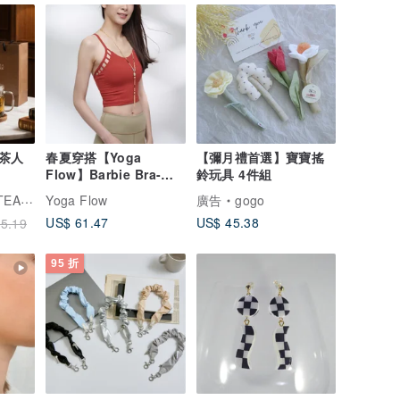
茶人
春夏穿搭【Yoga
【彌月禮首選】寶寶搖
Flow】Barbie Bra-
鈴玩具 4件組
Scarlet 快速出貨
 沁意茶苑
Yoga Flow
廣告
gogo
US$ 61.47
US$ 45.38
5.19
95 折