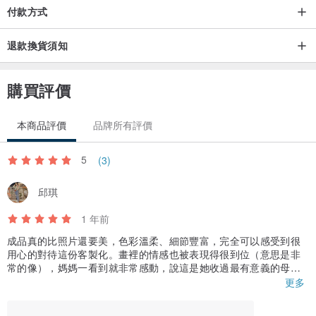
付款方式
退款換貨須知
購買評價
本商品評價
品牌所有評價
5
(3)
邱琪
1 年前
成品真的比照片還要美，色彩溫柔、細節豐富，完全可以感受到很
用心的對待這份客製化。畫裡的情感也被表現得很到位（意思是非
常的像），媽媽一看到就非常感動，說這是她收過最有意義的母親
節禮物之一🥺
更多
從溝通到出貨都非常順利，畫家很有耐心，會仔細聽我想要的感