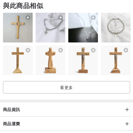
與此商品相似
● 依賣場定價為主
● 寵物、背景等，另確認討論加價
由於手繪媒材特性，還請諒解無法提供後續修改、調整及退換貨，喜
歡菜包的風格再下單唷！
📩 有任何問題或特殊需求，隨時聯繫野菜文創！(≧▽≦)
看更多
商品資訊
商品運費