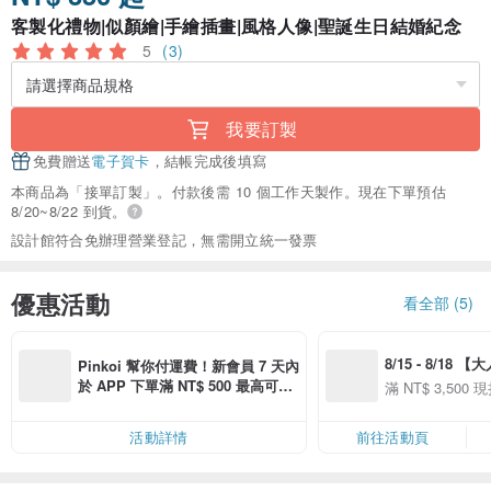
客製化禮物|似顏繪|手繪插畫|風格人像|聖誕生日結婚紀念
5
(3)
我要訂製
免費贈送
電子賀卡
，結帳完成後填寫
本商品為「接單訂製」。付款後需 10 個工作天製作。現在下單預估
8/20~8/22 到貨。
設計館符合免辦理營業登記，無需開立統一發票
優惠活動
看全部 (5)
8/15 - 8/18 
Pinkoi 幫你付運費！新會員 7 天內
季】滿 NT$3500
於 APP 下單滿 NT$ 500 最高可折
滿 NT$ 3,500 現
50
運費 NT$ 100
50
活動詳情
前往活動頁