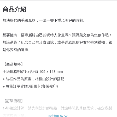
商品介紹
無法取代的手繪風格，一筆一畫下重現美好的時刻。
想要擁有一幅專屬於自己的獨特人像畫嗎？讓野菜文創為您創作吧！
無論是為了紀念自己的珍貴回憶，或是送給親朋好友的特別禮物，都
是你獨有的選擇。
【商品規格】
手繪風格明信片(含框) 105 x 148 mm
※ 裝框作品為原畫，相框由設計師搭配
※ 每筆訂單皆贈3張圖卡(客製複印)
【訂製流程】
1-聯絡設計師：請先與設計師聯絡，討論時間及其他需求，確定客製
內容後再下單。
閱讀更多