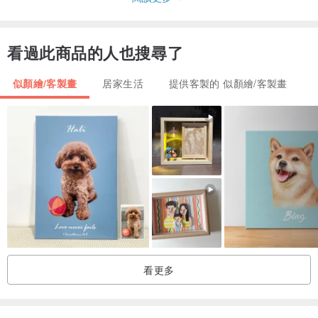
2-下單與付款：下單確認付款後，請傳送五官清晰照片給設計師（合
照、個人照皆可）。
看過此商品的人也搜尋了
3-開始繪製：設計師開始繪製後，照片及內容將不得再更改。
4-製作時間：製作時間為5-7個工作天（不含假日），如提前完成會提
似顏繪/客製畫
居家生活
提供客製的 似顏繪/客製畫
早交稿。
5-急件與海外訂單：如有急件或海外訂單請提早告知。
【注意事項】
● 請至少預留「兩週」的製作時間
● 排單按照「下單順序」（非聯絡順序）
● 客製化商品開始製作後，無法取消訂單
● 圖像原稿一律不得重製或用於商業用途
● 版權歸設計師所有，僅用於品牌宣傳用途（如希望不被用於宣傳，
看更多
請事先告知設計師）
【收費方式】