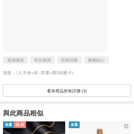
覺，最後呈現的效果超出預期。包裝也很細緻，保護得很好，收到
時毫無損壞，寄件速度也比我預期的快很多，真的非常感謝❤️ 如果
你也在找客製畫作、想送一份這樣的禮物，真的很推薦她。
整體體驗非常好，很值得推薦，也一定會再回購！
質感優異
符合期望
想再回購
服務貼心
規格：
1人半身+框 (原畫+贈3張圖卡)
看本商品所有評價 (3)
與此商品相似
免運
88 折
免運