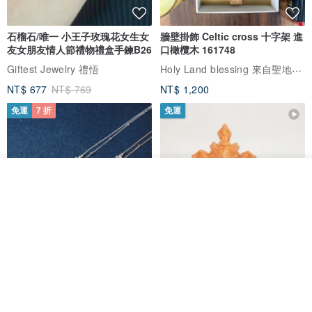
石榴石/唯一 小王子玫瑰花女生女
牆壁掛飾 Celtic cross 十字架 進
友女朋友情人節禮物禮盒手鍊B26
口橄欖木 161748
Holy Land blessing 來自聖地的祝福
Giftest Jewelry 禮悟
NT$ 677
NT$ 769
NT$ 1,200
免運
7 折
免運
我要訂製
加入收藏
了解品牌
L'amour 星星珍珠手鏈 (白金色)
耶穌受難像木製十字架 24 公分
高，雕刻木製十字架，耶穌受難
像天主教十字架
ARLOS
AndyCarver
NT$ 4,641
NT$ 6,630
NT$ 1,560