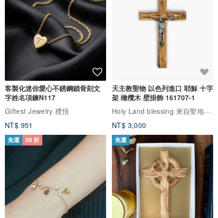
客製化迷你愛心不銹鋼鎖骨刻文
天主教聖物 以色列進口 耶穌 十字
字姓名項鍊N117
架 橄欖木 壁掛飾 161707-1
Holy Land blessing 來自聖地的祝福
Giftest Jewelry 禮悟
NT$ 951
NT$ 3,000
免運
88 折
免運