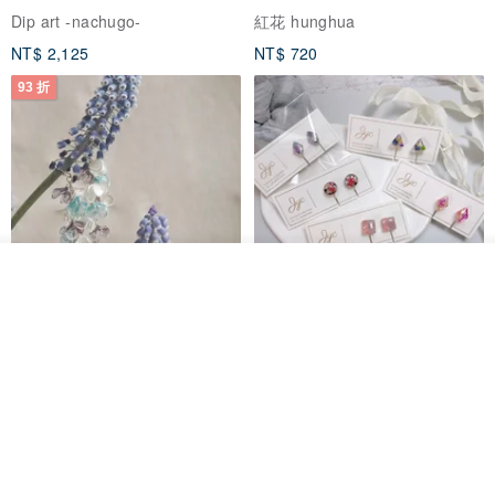
Dip art -nachugo-
紅花 hunghua
NT$ 2,125
NT$ 720
93 折
我要排隊
台北市
了解品牌
晶透紫藤花 垂墜樹脂/耳夾可
【療育時光】DIY製作2副
體驗
專屬UV膠乾燥花樹脂耳環 台北體
驗課程
KL珂蘿花設計
JYC.accessories
NT$ 1,292
NT$ 1,380
NT$ 1,150
免運