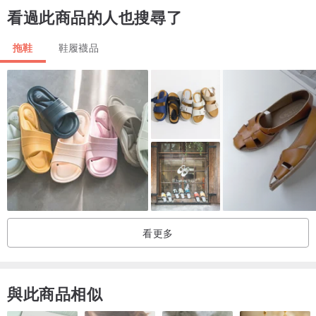
看過此商品的人也搜尋了
✅ 優質防滑鞋底，穿脫容易，舒適不磨腳，可涉水、可淋雨。
拖鞋
鞋履襪品
✅ 進口頂級水晶。
所有訂單均在泰國生產並準備出貨。
看更多
與此商品相似