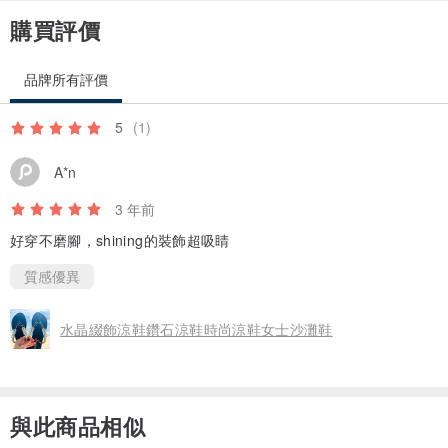
購買評價
品牌所有評價
5
(1)
A*n
3 年前
好穿不磨腳，shining的裝飾超吸睛
質感優異
水晶綴飾涼鞋鑽石涼鞋時尚涼鞋女士沙灘鞋
與此商品相似