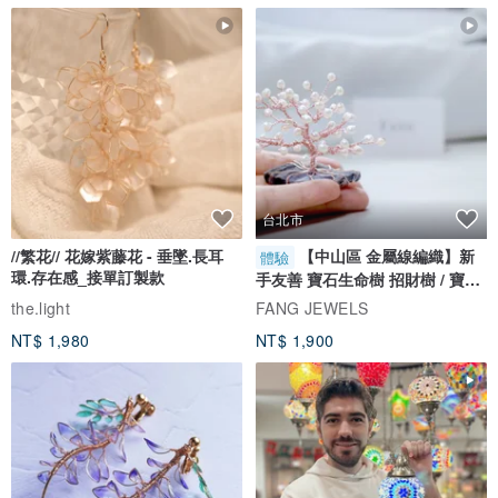
台北市
//繁花// 花嫁紫藤花 - 垂墜.長耳
【中山區 金屬線編織】新
體驗
環.存在感_接單訂製款
手友善 寶石生命樹 招財樹 / 寶石
自選
the.light
FANG JEWELS
NT$ 1,980
NT$ 1,900