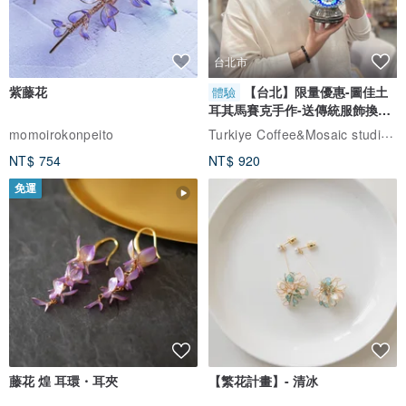
台北市
紫藤花
【台北】限量優惠-圖佳土
體驗
耳其馬賽克手作-送傳統服飾換裝
體驗
Turkiye Coffee&Mosaic studio土耳其咖啡與馬賽克燈工作坊
momoirokonpeito
NT$ 754
NT$ 920
免運
藤花 煌 耳環・耳夾
【繁花計畫】- 清冰