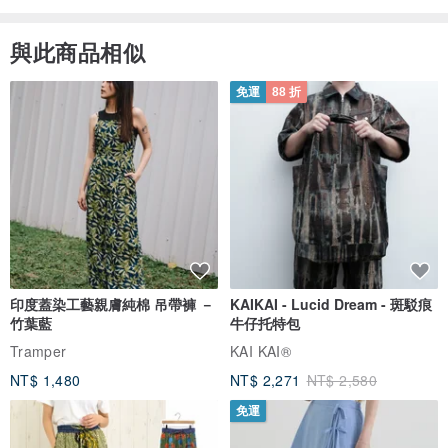
與此商品相似
免運
88 折
印度蓋染工藝親膚純棉 吊帶褲 －
KAIKAI - Lucid Dream - 斑駁痕
竹葉藍
牛仔托特包
Tramper
KAI KAI®
NT$ 1,480
NT$ 2,271
NT$ 2,580
免運