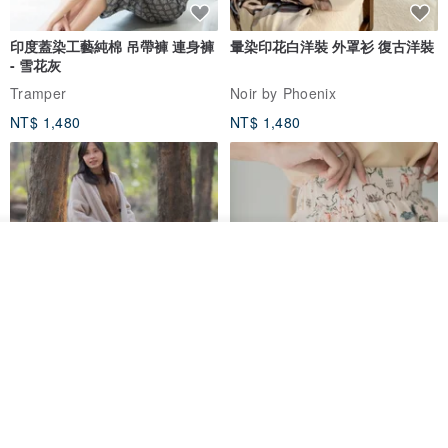
印度蓋染工藝純棉 吊帶褲 連身褲
暈染印花白洋裝 外罩衫 復古洋裝
- 雪花灰
Tramper
Noir by Phoenix
NT$ 1,480
NT$ 1,480
我要排隊
了解品牌
印度蓋染工藝純棉 長褲 －晚霞紅
【波麗印花】皇家鹿苑 澎澎熱氣
球 前短後長 鬆緊帶 長裙
Tramper
Mr. Greenwood
NT$ 1,080
NT$ 2,620