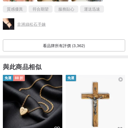
包裝也非常用心，厚紙板的木盒，裡面有裝著手鏈的粉紅色小盒
子、淨化用的一包消磁石、還有一小包繩子，如果手鍊斷掉我還可
質感優異
符合期望
服務貼心
運送迅速
以自己用新的繩子串起來，非常貼心….
非洲綠松石手鍊
一直以來沒有特別喜歡礦石或手鏈，但是一看到綠松石就傾心不
已，喜歡顆粒比較大一點（6mm左右）又有粗獷、礦石稜角明顯的
設計，每一顆都不同，越看越喜歡。收到之前很擔心，萬一親眼看
到並不那麼喜歡怎麼辦，直到打開的當下，親眼看到拿在手上的感
看品牌所有評價 (3,362)
覺，讓我非常滿足。
真的是感謝店家，也很感謝能和這麼棒的綠松石相遇。
與此商品相似
免運
88 折
免運