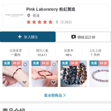
Pink Laboratory 粉紅製造
香港
5
(3,362)
加入關注
聯絡設計師
出貨速度
關注人數
回應率
上次上線
一週內
1 天內
10,411
98%
免運
88 折
免運
88 折
免運
88 折
免運
88 折
逛全部商品
商品介紹