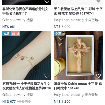
客製化迷你愛心不銹鋼鎖骨刻文
天主教聖物 以色列進口 耶穌 十字
字姓名項鍊N117
架 橄欖木 壁掛飾 161707-1
Holy Land blessing 來自聖地的祝福
Giftest Jewelry 禮悟
NT$ 951
NT$ 3,000
免運
88 折
免運
石榴石/唯一 小王子玫瑰花女生女
牆壁掛飾 Celtic cross 十字架 進
友女朋友情人節禮物禮盒手鍊B26
口橄欖木 161748
Holy Land blessing 來自聖地的祝福
Giftest Jewelry 禮悟
NT$ 677
NT$ 769
NT$ 1,200