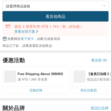
看其他商品
最高 3 期零利率 NT$ 1,763 / 期
（折扣後）
查看全部方案
免費贈送
電子賀卡
，結帳完成後填寫
商品已下架，請重新選取其他商品
優惠活動
看全部 (9)
Free Shipping Above 399HKD
【會員日加碼 2 天
8/10 精選設計限
滿 NT$ 1,890 享免運
指定設計館全館 8
活動詳情
前往活動頁
關於品牌
逛設計品牌