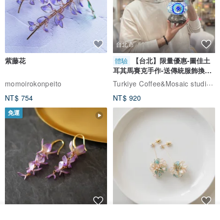
台北市
紫藤花
【台北】限量優惠-圖佳土
體驗
耳其馬賽克手作-送傳統服飾換裝
體驗
Turkiye Coffee&Mosaic studio土耳其咖啡與馬賽克燈工作坊
momoirokonpeito
NT$ 754
NT$ 920
免運
藤花 煌 耳環・耳夾
【繁花計畫】- 清冰
放入購物車