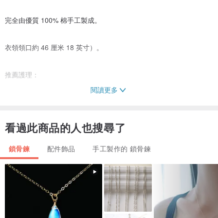
完全由優質 100% 棉手工製成。
衣領領口約 46 厘米 18 英寸）。
推薦護理：
閱讀更多
只能用 30 攝氏度的中性洗滌劑手洗。平幹熨斗，蒸汽穿過粗棉布。
看過此商品的人也搜尋了
準備發貨。
鎖骨鍊
配件飾品
手工製作的 鎖骨鍊
實際顏色可能與其在顯示器上的外觀略有不同，因為這取決於您的顯
示器設置。
感謝您的關注！如果您有任何疑問，請隨時與我聯繫。
我很樂意提供幫助。