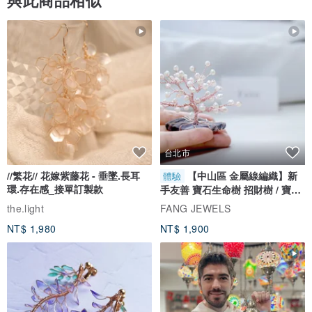
台北市
//繁花// 花嫁紫藤花 - 垂墜.長耳
【中山區 金屬線編織】新
體驗
環.存在感_接單訂製款
手友善 寶石生命樹 招財樹 / 寶石
自選
the.light
FANG JEWELS
NT$ 1,980
NT$ 1,900