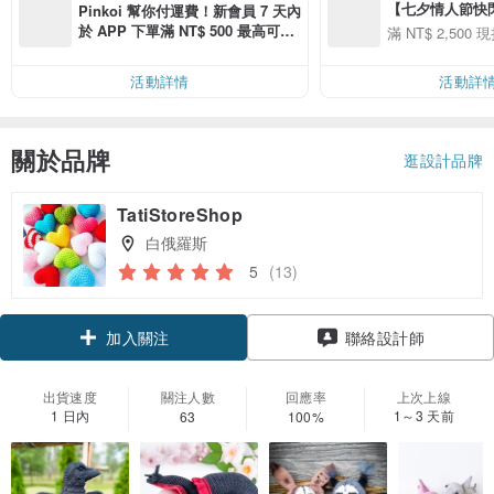
【七夕情人節快閃】8
Pinkoi 幫你付運費！新會員 7 天內
用 APP 購買任一
於 APP 下單滿 NT$ 500 最高可折
滿 NT$ 2,500 現
00 現折 NT$100
運費 NT$ 100
活動詳情
活動詳
關於品牌
逛設計品牌
TatiStoreShop
白俄羅斯
5
(13)
領優惠券
聯絡設計師
加入關注
出貨速度
關注人數
回應率
上次上線
1 日內
1～3 天前
63
100%