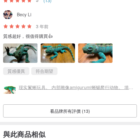
5
(13)
Becy Li
3 年前
質感超好，很值得購買👍
質感優異
符合期望
现实鬣蜥玩具。 内部雕像amigurumi蜥蜴爬行动物。 填充动物。
看品牌所有評價 (13)
與此商品相似