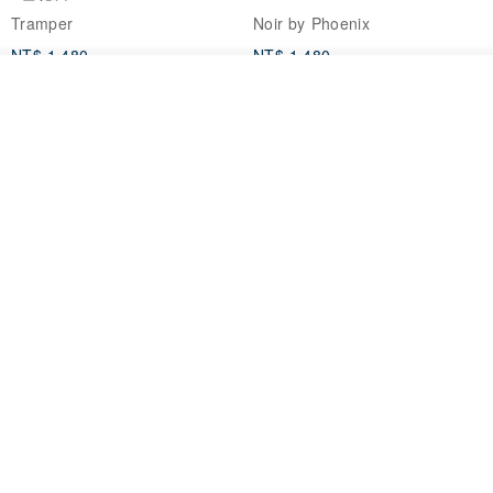
Tramper
Noir by Phoenix
NT$ 1,480
NT$ 1,480
放入購物車
加入收藏
了解品牌
印度蓋染工藝純棉 長褲 －晚霞紅
【波麗印花】皇家鹿苑 澎澎熱氣
球 前短後長 鬆緊帶 長裙
Tramper
Mr. Greenwood
NT$ 1,080
NT$ 2,620