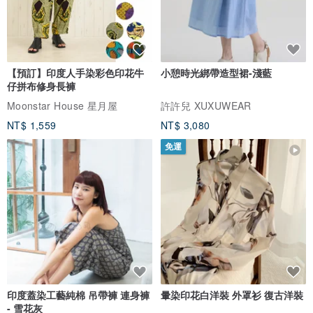
【預訂】印度人手染彩色印花牛
小憩時光綁帶造型裙-淺藍
仔拼布修身長褲
Moonstar House 星月屋
許許兒 XUXUWEAR
NT$ 1,559
NT$ 3,080
免運
印度蓋染工藝純棉 吊帶褲 連身褲
暈染印花白洋裝 外罩衫 復古洋裝
- 雪花灰