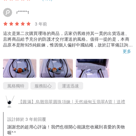
r******1
3 年前
這次是第二次購買瓔珞的商品，店家仍舊維持其一貫的出貨迅速、
且將商品給予充分的防護才交付運送的風格。值得一提的是，本商
品原本是附925純銀鍊，惟因個人偏好中國結繩，故於訂單備註詢問
可否改換為中國結繩。店家於收到訂單的第2天即來電確認喜好的中
更多
國結繩的顏色，非常貼心；甚至仍將商品原附送的純銀鍊一併寄
送，讓人覺得店家還蠻大方的。此外，該圓珠吊墜雖然小、但頗具
巧思，因圓珠具有紅、綠雙色分據南、北各半的特色，所以圓珠吊
墜戴在身上，會隨著一舉一動而微微轉動；尤其自拍時，會發現照
片中的圓珠吊墜，時紅、時綠，張張呈現不同的色澤，蠻有意思
的。
風格獨特
服務貼心
運送迅速
【圓滿】烏雞翡翠圓珠項鍊 | 天然緬甸玉翡翠A貨 | 送禮
設計師於 3 年前回覆
謝謝您的超用心評論！我們也很開心能讓您收藏到喜愛的美物
喔^^