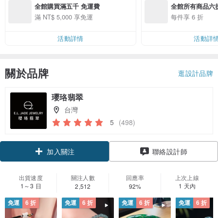
全館購買滿五千 免運費
全館所有商品六
滿 NT$ 5,000 享免運
每件享 6 折
活動詳情
活動詳
關於品牌
逛設計品牌
瓔珞翡翠
台灣
5
(498)
領優惠券
聯絡設計師
加入關注
出貨速度
關注人數
回應率
上次上線
1～3 日
1 天內
2,512
92%
免運
6 折
免運
6 折
免運
6 折
免運
6 折