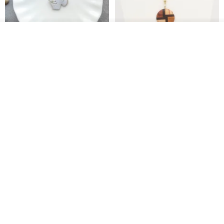
看其他商品
了解品牌
淘氣小松鼠925純銀項鍊
FOSSIL SERIES 圓形項鍊
micasa.no56
白谷工房
NT$ 1,180
NT$ 1,866
免運
88 折
紅寶石可愛松鼠項鍊
氣球貴賓狗項鍊 不會漏氣款 職人