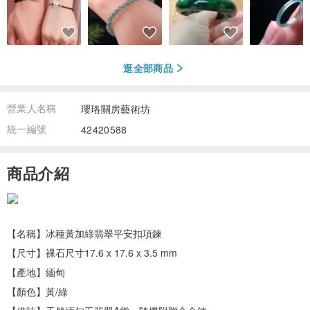
逛全部商品
營業人名稱
瓔珞關房藝術坊
統一編號
42420588
商品介紹
【名稱】冰種黃加綠翡翠平安扣項鍊
【尺寸】裸石尺寸17.6 x 17.6 x 3.5 mm
【產地】緬甸
【顏色】黃/綠