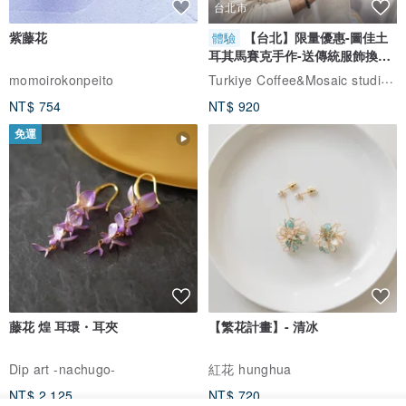
台北市
紫藤花
【台北】限量優惠-圖佳土
體驗
耳其馬賽克手作-送傳統服飾換裝
體驗
Turkiye Coffee&Mosaic studio土耳其咖啡與馬賽克燈工作坊
momoirokonpeito
NT$ 754
NT$ 920
免運
藤花 煌 耳環・耳夾
【繁花計畫】- 清冰
Dip art -nachugo-
紅花 hunghua
NT$ 2,125
NT$ 720