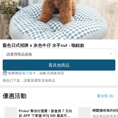
藍色日式招牌 x 灰色牛仔 水手cut - 啪鈕款
看其他商品
免費贈送
電子賀卡
，結帳完成後填寫
商品已下架，請重新選取其他商品
優惠活動
看全部 (6)
輕鬆擁有海外好
Pinkoi 幫你付運費！新會員 7 天內
於 APP 下單滿 NT$ 500 最高可折
指定商品跨境享