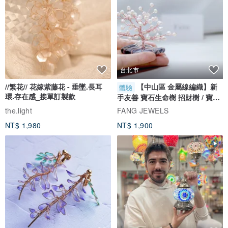
台北市
//繁花// 花嫁紫藤花 - 垂墜.長耳
【中山區 金屬線編織】新
體驗
環.存在感_接單訂製款
手友善 寶石生命樹 招財樹 / 寶石
自選
the.light
FANG JEWELS
NT$ 1,980
NT$ 1,900