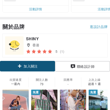
運費 NT$ 100
活動詳情
活動詳
關於品牌
逛設計品牌
SHINY
香港
5
(1)
加入關注
聯絡設計師
出貨速度
關注人數
回應率
上次上線
一週內
超過 1 週
73
-
免運
免運