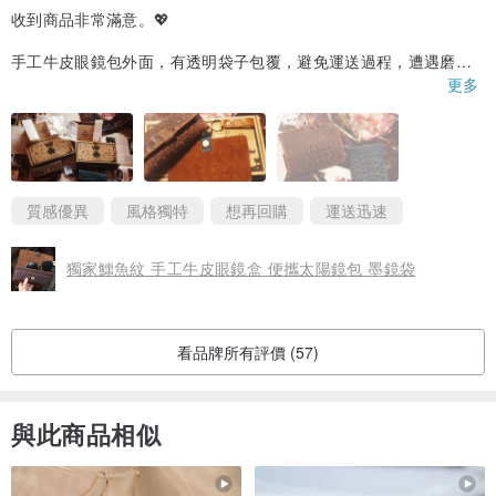
收到商品非常滿意。💖
手工牛皮眼鏡包外面，有透明袋子包覆，避免運送過程，遭遇磨損
的問題發生。👍
更多
包覆透明袋子後的眼鏡包，單獨放在紙盒內，另外再將該紙盒，放
入較大的紙盒內，在紙盒內，另外有夾鏈袋裝的拭鏡布，及附贈的
牛皮鑰匙圈在紙盒內。😍
購買兩款不同顏色（棕色、藍色）的眼鏡包，染色很恰當，沒有退
質感優異
風格獨特
想再回購
運送迅速
色的部份。🤩
獨家鱷魚紋 手工牛皮眼鏡盒 便攜太陽鏡包 墨鏡袋
眼鏡包外表觸感很溫潤，紋路部份很漂亮，令人愛不釋手。😎
眼鏡包內層部份看得到，牛皮像絨布一般，摸起來很舒適，對於鏡
片保護，相當有幫助，但是，眼鏡裝入時，仍然需要隔著拭鏡布，
看品牌所有評價 (57)
才能更好的保護鏡片。😄
雖然眼鏡包主要功能是裝入太陽眼鏡，不過，要裝入光學眼鏡也是
可行的，需要注意眼鏡包側邊凹陷的地方，不要壓到眼鏡，磁吸式
與此商品相似
扣環，能夠準確的吸上。🥰
從出貨到收到商品，大約一週的時間，比預期的時間早收到商品。