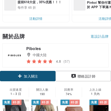
提前618大促，35%优惠！！！
Pinkoi 幫你付
於 APP 下單滿 
每件享 65 折
運費 NT$ 100
活動詳情
活動詳
關於品牌
逛設計品牌
Piboles
中國大陸
4.8
(57)
加入關注
聯絡設計師
出貨速度
關注人數
回應率
上次上線
1～3 日
1 天內
190
74%
免運
65 折
免運
65 折
免運
65 折
免運
65 折