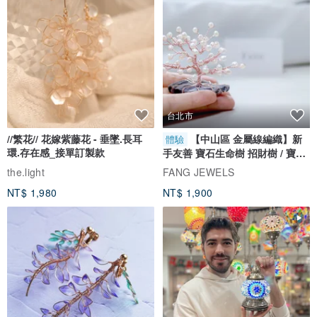
走海運需要事先做預先委任（EZ WAY）的動作，及通過海關前，要
繳納稅金（貨運行、報關行會事先代墊金額，或自行上網繳納稅
金），通關後，等待貨運行連絡收貨通知。☺
最後，感謝設計師耐心的溝通，商品及贈品的質感、觸感、顏色、
皮革味、設計的形式，非常時尚，看到現在商品價格，比當初購買
的價格，調降很多，真的讓人有種想再購買的衝動，CP 值高的好商
品，期望有更多人發現及選購。(*๓´╰╯`๓)♥
台北市
//繁花// 花嫁紫藤花 - 垂墜.長耳
【中山區 金屬線編織】新
體驗
環.存在感_接單訂製款
手友善 寶石生命樹 招財樹 / 寶石
自選
the.light
FANG JEWELS
NT$ 1,980
NT$ 1,900