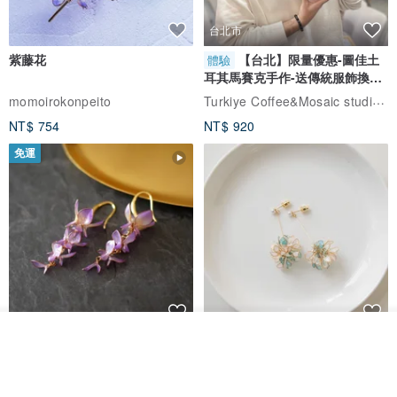
台北市
紫藤花
【台北】限量優惠-圖佳土
體驗
耳其馬賽克手作-送傳統服飾換裝
體驗
Turkiye Coffee&Mosaic studio土耳其咖啡與馬賽克燈工作坊
momoirokonpeito
NT$ 754
NT$ 920
免運
放入購物車
藤花 煌 耳環・耳夾
【繁花計畫】- 清冰
加入收藏
了解品牌
Dip art -nachugo-
紅花 hunghua