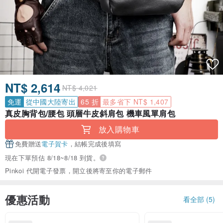
NT$ 2,614
NT$ 4,021
免運
從中國大陸寄出
65 折
最多省下 NT$ 1,407
真皮胸背包/腰包 頭層牛皮斜肩包 機車風單肩包
放入購物車
免費贈送
電子賀卡
，結帳完成後填寫
現在下單預估 8/18~8/18 到貨。
Pinkoi 代開電子發票，開立後將寄至你的電子郵件
優惠活動
看全部 (5)