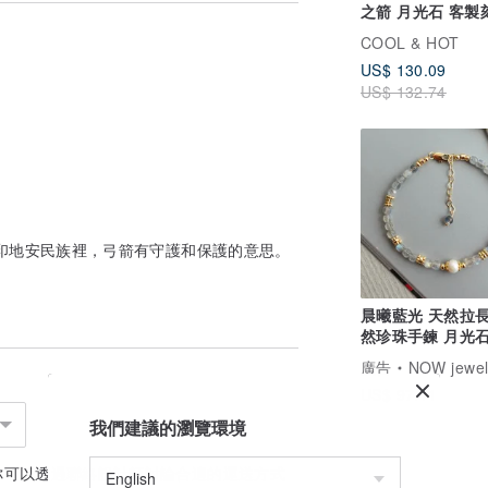
之箭 月光石 客製
手環 手鍊 免費包
COOL & HOT
US$ 130.09
US$ 132.74
印地安民族裡，弓箭有守護和保護的意思。
晨曦藍光 天然拉長石
然珍珠手鍊 月光石
珠寶 設計款手鍊
廣告
NOW jewel
US$ 97.11
我們建議的瀏覽環境
你可以透過
聯絡設計師
討論合適的運送方式