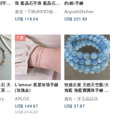
刻字
珠 藍晶石手珠 藍晶石手
約/銀/手鍊
裝
鍊 客製化設計
廣告
TIBUKKYO德榕藏品
Angus925silver
US$ 118.04
US$ 221.83
7 折
 天
L'amour 星星珍珠手鏈
快速出貨 天然天空藍/大
系 輕
(玫瑰金)
海藍 海藍寶圓珠手鍊 手
串 能量水晶
ry
ARLOS
廣告
淳玉晶品坊
US$ 149.97
US$ 37.87
US$ 214.23