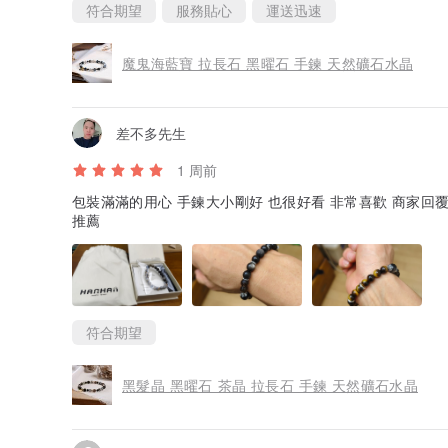
符合期望
服務貼心
運送迅速
魔鬼海藍寶 拉長石 黑曜石 手鍊 天然礦石水晶
｜材質 / Material｜
925 silver / 玫瑰金和亮金 (珠寶級電鍍) / 進口尼龍繩
差不多先生
｜尺寸 / 規格｜
1 周前
無限弓箭13*27mm (亮銀/古銀/亮金/玫瑰金) / 尼龍繩2m
包裝滿滿的用心 手鍊大小剛好 也很好看 非常喜歡 商家回覆都很有耐心 花少少錢得到很大的回饋 非常
推薦
｜手圍尺寸｜
S(13-15cm) / M(15-18cm) / L(18-21cm) 可
｜手圍測量｜
手圍以公分做計算，請用皮尺繞手一圈進行測量。
我們需要的是真實的尺寸，所以不用量太鬆或太緊。
符合期望
｜產品包裝｜
每件商品均附有品牌包裝，不管是自用或是送禮都非常合
黑髮晶 黑曜石 茶晶 拉長石 手鍊 天然礦石水晶