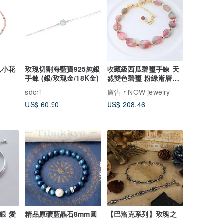
色小花
玫瑰切割海藍寶925純銀
收藏級西瓜碧璽手鍊 天
手鍊 (銀/玫瑰金/18K金)
然雙色碧璽 粉綠漸層輕
奢感 高質感輕珠寶
sdori
廣告
NOW jewelry
US$ 60.90
US$ 208.46
銀 愛
精品原礦藍晶石8mm圓
【巴洛克系列】玫瑰之