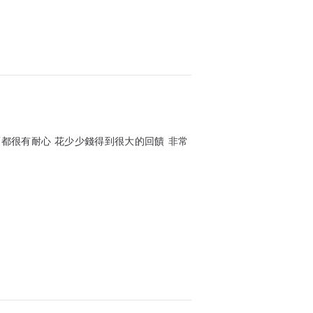
m
自行在微調，其它尺寸請備註。
適。