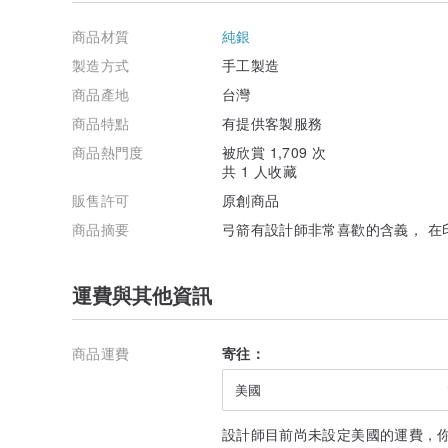
弓箭有設計師非常喜歡的含義，
商品材質
純銀
在印地安民族裡，弓箭有守護和保護的意思，
每個人一定都有想要守護的人事物，
製造方式
手工製造
希望設計師的作品能帶給你們力量，
商品產地
台灣
讓你們守護想守護的、保護想保護的，
獻給一起努力的你們 。
商品特點
有提供客製服務
商品熱門度
被欣賞 1,709 次
自己一人配戴、守護夢想。
共 1 人收藏
情侶一起配戴、守護愛情。
朋友一起配戴、守護友情。
販售許可
原創商品
家人一起配戴、守護親情。
商品摘要
弓箭有設計師非常喜歡的含義， 在
運費與其他資訊
商品運費
寄往：
美國
設計師目前尚未設定美國的運費，