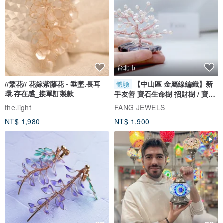
台北市
//繁花// 花嫁紫藤花 - 垂墜.長耳
【中山區 金屬線編織】新
體驗
環.存在感_接單訂製款
手友善 寶石生命樹 招財樹 / 寶石
自選
the.light
FANG JEWELS
NT$ 1,980
NT$ 1,900