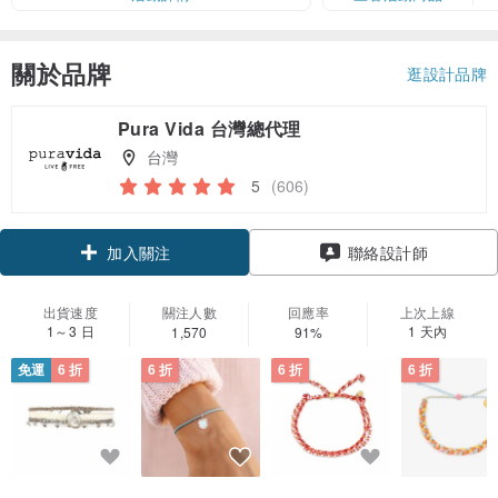
關於品牌
逛設計品牌
Pura Vida 台灣總代理
台灣
5
(606)
領優惠券
聯絡設計師
加入關注
出貨速度
關注人數
回應率
上次上線
1～3 日
1 天內
1,570
91%
免運
6 折
6 折
6 折
6 折