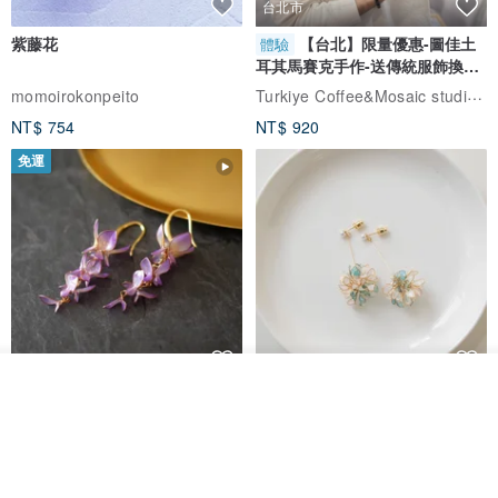
台北市
紫藤花
【台北】限量優惠-圖佳土
體驗
耳其馬賽克手作-送傳統服飾換裝
體驗
Turkiye Coffee&Mosaic studio土耳其咖啡與馬賽克燈工作坊
momoirokonpeito
NT$ 754
NT$ 920
免運
看其他商品
藤花 煌 耳環・耳夾
【繁花計畫】- 清冰
了解品牌
Dip art -nachugo-
紅花 hunghua
NT$ 2,125
NT$ 720