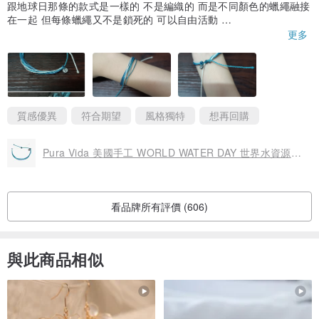
跟地球日那條的款式是一樣的 不是編織的 而是不同顏色的蠟繩融接
在一起 但每條蠟繩又不是鎖死的 可以自由活動
每次扭結繩子的前後順序都會改變 帶來新的變化 超讚~
更多
配色是萬年不敗的藍色系！一樣很美很耐看 也很百搭哈哈 （超多藍
色白色衣服的me
同時是水資源日慈善手繩 小牌子後面也一樣了特別的charity文字~
手繩支援的手圍非常廣 細手腕的人也不怕戴不了~（我手圍大約13.
5cm)
整體非常滿意！ :D
質感優異
符合期望
風格獨特
想再回購
Pura Vida 美國手工 WORLD WATER DAY 世界水資源日 防水衝浪手環
看品牌所有評價 (606)
與此商品相似