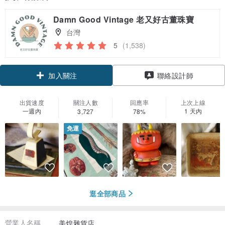
Damn Good Vintage 老又好古董珠寶
台灣
5
(1,538)
領優惠券
聯絡設計師
加入關注
出貨速度
關注人數
回應率
上次上線
一週內
1 天內
3,727
78%
免運
逛全部商品
營業人名稱
美煌雜貨店