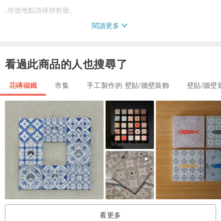
-存放地點請保持乾燥。
閱讀更多
＊小叮嚀
賣場每一樣商品都是檢查過,確定使用正常才會販售,故無法因為個人因
看過此商品的人也搜尋了
素退款退貨哦。
因攝影的光線及每台電腦顯示不同，照片與實品顏色都會有些許落
花磚磁鐵
市集
手工製作的 壁貼/牆壁裝飾
壁貼/牆壁
差。
如有其他問題請不用害羞,直接聯繫我哦！謝謝點閱。
看更多