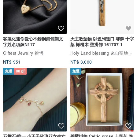
客製化迷你愛心不銹鋼鎖骨刻文
天主教聖物 以色列進口 耶穌 十字
字姓名項鍊N117
架 橄欖木 壁掛飾 161707-1
Holy Land blessing 來自聖地的祝福
Giftest Jewelry 禮悟
NT$ 951
NT$ 3,000
免運
88 折
免運
石榴石/唯一 小王子玫瑰花女生女
牆壁掛飾 Celtic cross 十字架 進