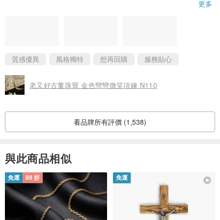
好品味帶給大家 ～
更多
質感優異
風格獨特
想再回購
服務貼心
老又好古董珠寶 金色彎彎微笑項鍊 N110
看品牌所有評價 (1,538)
與此商品相似
免運
88 折
免運