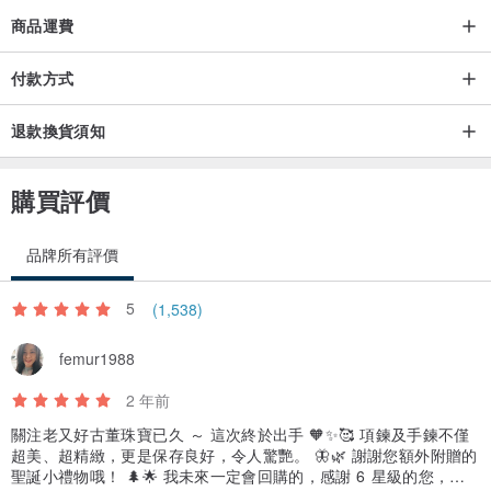
商品運費
付款方式
退款換貨須知
購買評價
品牌所有評價
5
(1,538)
femur1988
2 年前
關注老又好古董珠寶已久 ～ 這次終於出手 🧡✨️🥰 項鍊及手鍊不僅
超美、超精緻，更是保存良好，令人驚艷。 🦋🌿 謝謝您額外附贈的
聖誕小禮物哦！ 🌲🌟 我未來一定會回購的，感謝 6 星級的您，將