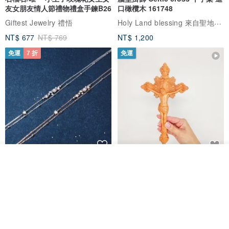
友女朋友情人節禮物禮盒手鍊B26
口橄欖木 161748
Holy Land blessing 來自聖地的祝福
Giftest Jewelry 禮悟
NT$ 677
NT$ 769
NT$ 1,200
免運
7 折
免運
放入購物車
L'amour 星星珍珠手鏈 (白金色)
耶穌受難像木製十字架 24 公分
加入收藏
了解品牌
高，雕刻木製十字架，耶穌受難
像天主教十字架
ARLOS
AndyCarver
NT$ 4,641
NT$ 6,630
NT$ 1,560
免運
7 折