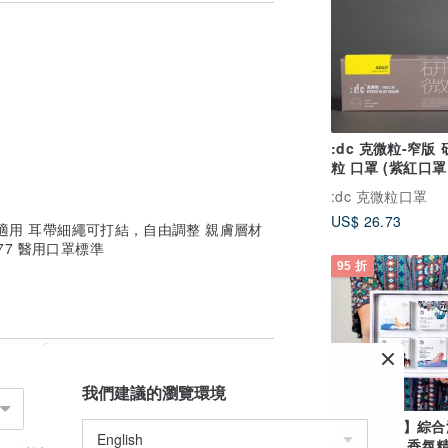
0)
用後，呼吸如有異味請立即更換。
如有此必要性，請務必戴上專用口罩。
:dc 克微粒-窄版
粒 口罩 (紫紅口罩 
耳帶 12片/盒)
:dc 克微粒口罩
交互感染，產品一經拆封，恕無法協助辦理
US$ 26.73
小臉適用 耳帶細繩可打結，自由調整 親膚層材
77 醫用口罩標準
95 折
我們建議的瀏覽環境
【經典禮盒】綜合
冷製手工皂 香氛