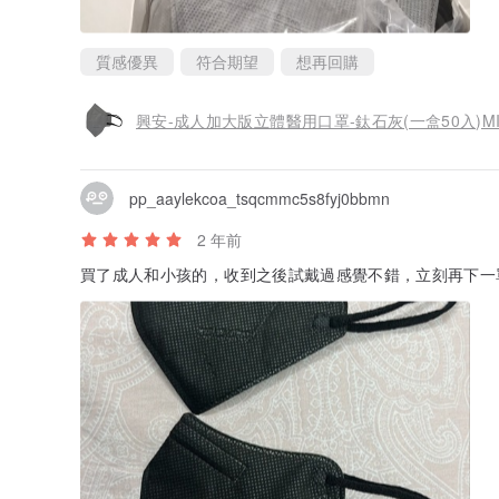
質感優異
符合期望
想再回購
興安-成人加大版立體醫用口罩-鈦石灰(一盒50入)M
pp_aaylekcoa_tsqcmmc5s8fyj0bbmn
2 年前
買了成人和小孩的，收到之後試戴過感覺不錯，立刻再下一單