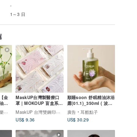
-
1～3 日
薦
【金
MaskUP台灣製醫療口
順睡soon 舒眠精油沐浴
油
罩 | MOKOUP 盲盒系列
露(01.1)_350ml ( 波旁
/按摩
| 20 入 | 獨立包裝
天竺葵/真正薰衣草)
MaskUP 台灣雙鋼印醫療口罩
OJI
廣告
耳酷點子
US$ 9.36
US$ 30.29