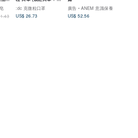
耳帶 12片/盒)
皂
:dc 克微粒口罩
廣告
ANEM 意識保養
US$ 26.73
US$ 52.56
1.43