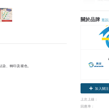
活動詳
關於品牌
逛設
不沾染、轉印及褪色。
加入關注
上次上線：
回應率：