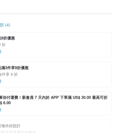
 (4)
品9折優惠
 折
情
滿3件享9折優惠
每件享 9 折
情
i 幫你付運費！新會員 7 天內於 APP 下單滿 US$ 30.00 最高可折
 6.00
情
有海外好設計
品跨境享運費折抵優惠