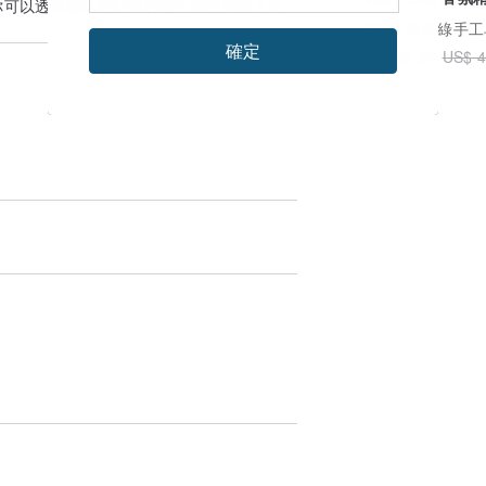
你可以透過
聯絡設計師
討論合適的運送方式
非皂基 非化工皂
廣告
歐米綠手工
確定
US$ 39.36
US$ 4