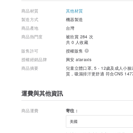
藥商諮詢專線： (02)2631-6885(周一至周五 10:00~17:0
商品材質
其他材質
注意事項:
1.本產品為一次性拋棄型口罩建議勿重複使用，長時間使
製造方式
機器製造
2.本產品無防毒效果，勿在有毒氣或有粉塵環境中使用，
商品產地
台灣
使用方法:
商品熱門度
被欣賞 284 次
1. 將口罩撐開並將耳帶掛於雙耳上。
共 0 人收藏
2. 調整口罩位置與臉部貼合。
販售許可
授權販售
3. 再緊壓鼻線即可。
授權經銷品牌
興安 ataraxis
※醫療器材屬於個人衛生用品，為維護消費者權益、避免
退貨
商品摘要
兒童立體口罩, 5 - 12歲及成人
質，吸濕排汗更舒適 符合CNS 147
運費與其他資訊
商品運費
寄往：
美國