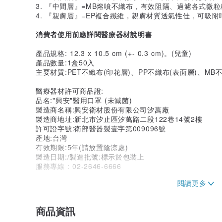
3. 『中間層』=MB熔噴不織布，有效阻隔、過濾各式微
4. 『親膚層』=EP複合纖維，親膚材質透氣性佳，可吸
消費者使用前應詳閱醫療器材說明書
產品規格: 12.3 x 10.5 cm (+- 0.3 cm)。(兒童)
產品數量:1盒50入
主要材質:PET不織布(印花層)、PP不織布(表面層)、MB
醫療器材許可商品證:
品名:"興安"醫用口罩 (未滅菌)
製造商名稱:興安衛材股份有限公司汐萬廠
製造商地址:新北市汐止區汐萬路二段122巷14號2樓
許可證字號:衛部醫器製壹字第009096號
產地:台灣
有效期限:5年(請放置陰涼處)
製造日期:/製造批號:標示於包裝上
服務專線 : 02-2646-6666
藥商許可執照：
許可執照字號：新北府汐衛醫器販 字第MD6231068192
藥商名稱：翊暉國際有限公司
商品資訊
藥商地址：新北市汐止區康寧街169巷23號13樓