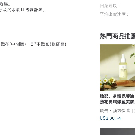
粒粉塵。
回應速度：
附呼吸的水氣且透氣舒爽。
平均出貨速度：
熱門商品推
不織布(中間層)、EP不織布(親膚層)
臉部、身體保養油
盞花循環纖盈美膚
50ml】足浴/泡澡
廣告
漢方保養 | 樂木集 LOM
用
US$ 30.74
號