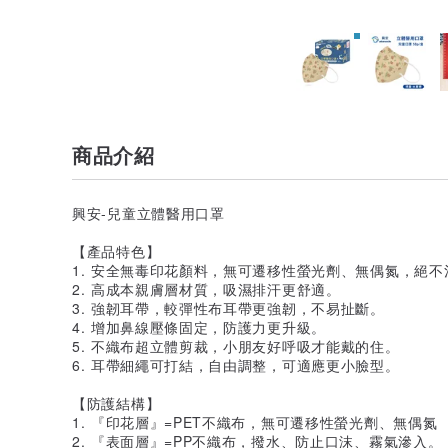
商品介紹
興安-兒童立體醫用口罩
【產品特色】
1. 安全無毒印花顏料，無可遷移性螢光劑、無偶氮，絕
2. 高成本親膚層材質，吸濕排汗更舒適。
3. 強韌耳帶，較彈性布耳帶更強韌，不易扯斷。
4. 增加鼻線壓條固定，防護力更升級。
5. 不織布超立體剪裁，小朋友好呼吸才能戴的住。
6. 耳帶細繩可打結，自由調整，可適應更小臉型。
【防護結構】
1. 『印花層』=PET不織布，無可遷移性螢光劑、無偶氮
2. 『表面層』=PP不織布，撥水、防止口沫、霧氣滲入。