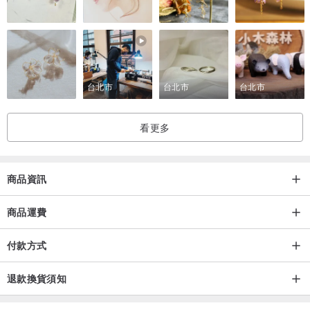
- 材質
天然木
- 表面處理
台北市
台北市
台北市
漆器工藝
看更多
- 尺寸規格
高23公分
商品資訊
・日本製造
商品運費
・不可使用洗碗機清洗
付款方式
退款換貨須知