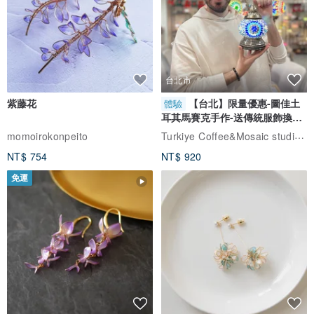
台北市
紫藤花
【台北】限量優惠-圖佳土
體驗
耳其馬賽克手作-送傳統服飾換裝
體驗
Turkiye Coffee&Mosaic studio土耳其咖啡與馬賽克燈工作坊
momoirokonpeito
NT$ 754
NT$ 920
免運