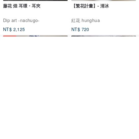
藤花 煌 耳環・耳夾
【繁花計畫】- 清冰
Dip art -nachugo-
紅花 hunghua
NT$ 2,125
NT$ 720
93 折
放入購物車
加入收藏
了解品牌
台北市
晶透紫藤花 垂墜樹脂/耳夾可
【療育時光】DIY製作2副
體驗
專屬UV膠乾燥花樹脂耳環 台北體
驗課程
KL珂蘿花設計
JYC.accessories
NT$ 1,292
NT$ 1,380
NT$ 1,150
免運