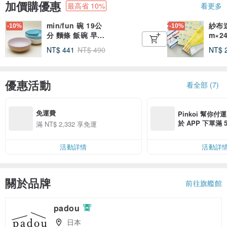
加價購優惠
最高省 10%
看更多
min/fun 碗 19公
紗布迷
-10%
-10%
分 麵條 飯碗 早
m×2
餐 燕麥片 禮物 兒
園可
NT$ 441
NT$ 490
NT$ 
童 可愛 日本
便當
優惠活動
看全部 (7)
免運費
Pinkoi 幫你付
於 APP 下單滿 
滿 NT$ 2,332 享免運
運費 100 NT$
活動詳情
活動詳
關於品牌
前往旗艦館
padou
日本