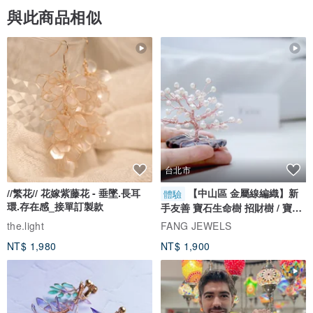
與此商品相似
台北市
//繁花// 花嫁紫藤花 - 垂墜.長耳
【中山區 金屬線編織】新
體驗
環.存在感_接單訂製款
手友善 寶石生命樹 招財樹 / 寶石
自選
the.light
FANG JEWELS
NT$ 1,980
NT$ 1,900