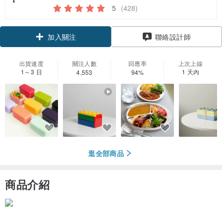
5
(428)
領優惠券
加入關注
聯絡設計師
出貨速度
關注人數
回應率
上次上線
1～3 日
1 天內
4,553
94%
逛全部商品
商品介紹