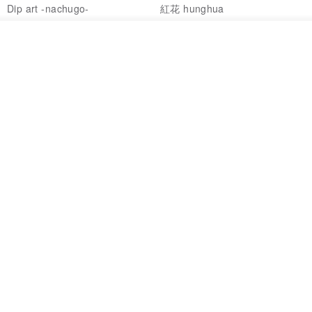
Dip art -nachugo-
紅花 hunghua
NT$ 2,125
NT$ 720
放入購物車
93 折
加入收藏
了解品牌
台北市
晶透紫藤花 垂墜樹脂/耳夾可
【療育時光】DIY製作2副
體驗
專屬UV膠乾燥花樹脂耳環 台北體
驗課程
KL珂蘿花設計
JYC.accessories
NT$ 1,292
NT$ 1,380
NT$ 1,150
免運