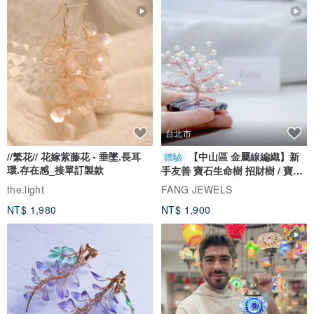
飛行員款的下彎鏡片，能恰好的遮住顴骨處，容易營造小臉效果。
兩色可選：
【C02：銀色框/透灰色鏡片】
台北市
//繁花// 花嫁紫藤花 - 垂墜.長耳
【中山區 金屬線編織】新
體驗
環.存在感_接單訂製款
手友善 寶石生命樹 招財樹 / 寶石
自選
the.light
FANG JEWELS
NT$ 1,980
NT$ 1,900
【C022：銀色框/漸層透綠鏡片】