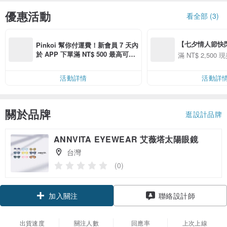
優惠活動
看全部 (3)
【七夕情人節快閃】8
Pinkoi 幫你付運費！新會員 7 天內
用 APP 購買任一
於 APP 下單滿 NT$ 500 最高可折
滿 NT$ 2,500 現
00 現折 NT$100
運費 NT$ 100
活動詳情
活動詳
關於品牌
逛設計品牌
ANNVITA EYEWEAR 艾薇塔太陽眼鏡
台灣
(0)
加入關注
聯絡設計師
出貨速度
關注人數
回應率
上次上線