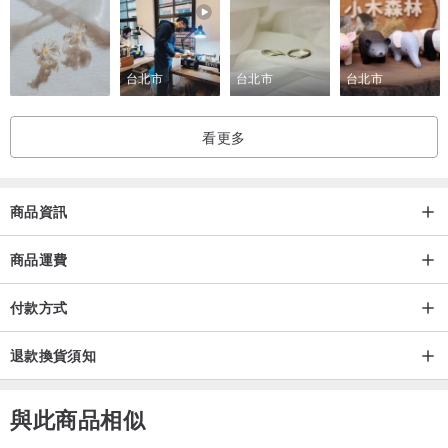
台北市
台北市
台北市
飛行款太陽眼鏡，本就是酷帥的代名詞，陽剛而又帶點紳士氣質的微
看更多
粗鏡框，
微透的100%抗UV400鏡片，適合上班族日常辦公室穿搭；
商品資訊
下班後的party聚會也能時尚有型，適合追求時尚風都會時尚的潮人
們。
商品運費
這款眼鏡戴起來非常舒適，可以輕鬆融入生活穿戴中，低調而有品
味。
付款方式
退款換貨須知
除了方形臉，這款適合圓臉、鵝蛋臉、倒三角形臉，可說是非常百
與此商品相似
搭。