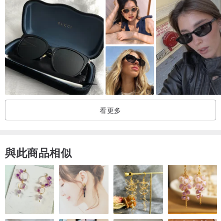
ANNVITA 世界浪漫之都系列，以全世界知名浪漫城市為設計靈感參
考，並於鏡腳呈現經緯座標，打造工藝級墨鏡系列。
這款「London」雙槓飛行員款太陽眼鏡，以「英式風格」為設計精
神，
有著復古輪廓，於鏡框側面打造層次視覺，線條流暢的銀色外框與透
看更多
色鏡片，極簡中帶有科技風的冷調。
鉸鍊處與鼻橋佐以精緻格紋，用精巧工藝展現時尚帥氣。
與此商品相似