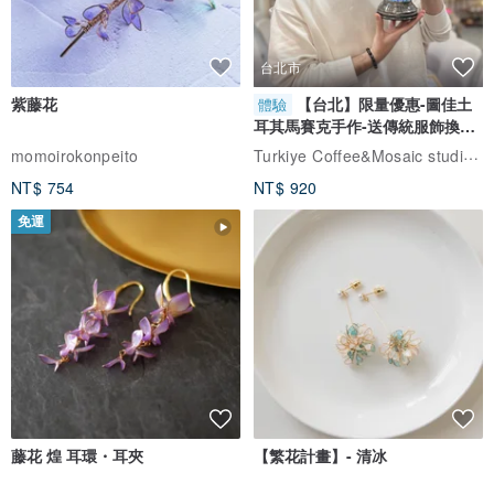
台北市
紫藤花
【台北】限量優惠-圖佳土
體驗
耳其馬賽克手作-送傳統服飾換裝
體驗
Turkiye Coffee&Mosaic studio土耳其咖啡與馬賽克燈工作坊
momoirokonpeito
NT$ 754
NT$ 920
免運
每款皆有精裝盒，精美包裝適合送禮，
內容物：
品牌高訂精裝盒、質感絨布三角摺疊收納盒、束口隨身袋、拭鏡布
藤花 煌 耳環・耳夾
【繁花計畫】- 清冰