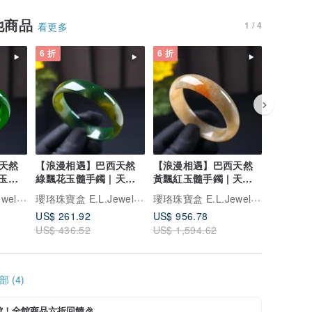
他商品
1 / 4
看更多
6 折
6 折
6 折
天然
【浪漫相遇】巴西天然
【浪漫相遇】巴西天然
【浪漫相
玉髓 |
綠飄花玉髓手鐲 | 天然
黃飄紅玉髓手鐲 | 天然
飄紅玉髓手
玉髓 | 送禮
玉髓 | 送禮
髓 | 送禮
瓔珞珠寶盒 E.L.Jewelry Box
瓔珞珠寶盒 E.L.Jewelry Box
瓔珞珠寶盒 E.L.Jewelry Box
US$ 261.92
US$ 956.78
US$ 935
US$ 436.52
US$ 1,594.62
US$ 1,5
 (4)
館！全館商品六折回饋🎉