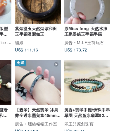
你版型
紫烟凝玉天然烟紫和田
原Miss feng-天然水沫
 手環
玉手鐲溫潤如玉
玉飘墨綠玉手鐲手鐲
 明珊珍選
繡娘
廣告
M.I.F玉荷玩石
US$ 111.16
US$ 173.72
免運
度老
【親翠】天然翡翠 冰烏
沉香+翡翠手鏈/佛珠手串
和田
雞全透水墨兒童45mm手
單圈 天然藍水翡翠925
串
鐲
銀鍍金
廣告
螺絲帽帽工作室
翠玉兒原創珠寶