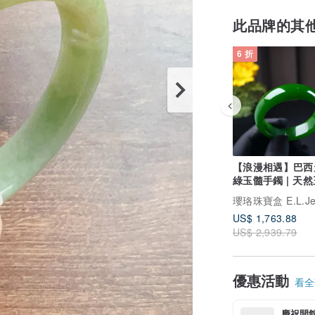
此品牌的其
6 折
【浪漫相遇】巴西
綠玉髓手鐲 | 天然
送禮
US$ 1,763.88
US$ 2,939.79
優惠活動
看全部
慶祝開