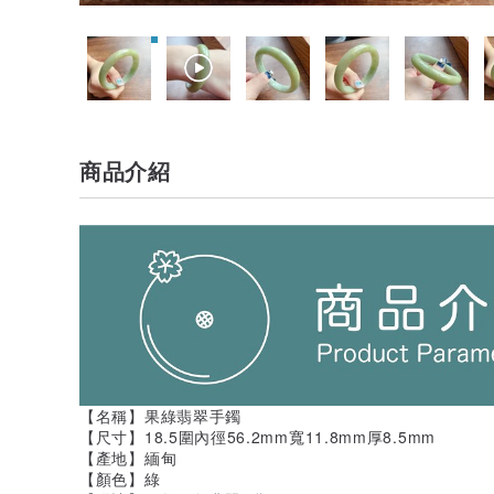
商品介紹
【名稱】果綠翡翠手鐲
【尺寸】18.5圍內徑56.2mm寬11.8mm厚8.5mm
【產地】緬甸
【顏色】綠