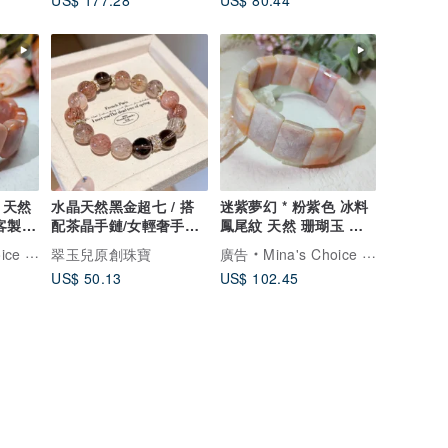
US$ 177.28
US$ 80.44
 天然
水晶天然黑金超七 / 搭
迷紫夢幻 * 粉紫色 冰料
客製化
配茶晶手鏈/女輕奢手串
鳳尾紋 天然 珊瑚玉 手
清透水晶手串
排 手環客製化禮
 明珊珍選
翠玉兒原創珠寶
廣告
Mina's Choice 明珊珍選
US$ 50.13
US$ 102.45