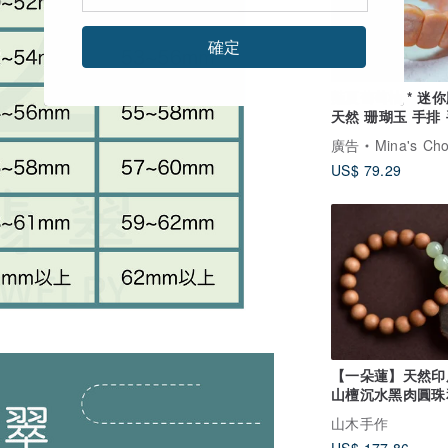
確定
豔夏葡萄柚 * 迷
天然 珊瑚玉 手排
客製化禮物
廣告
Mina's Choice
US$ 79.29
【一朵蓮】天然印
山檀沉水黑肉圓珠
玉猛獁象牙手鏈手
山木手作