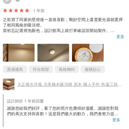
1 年前
之前買了同家的壁燈後一直很喜歡，剛好空間上還需要光源就選擇
了相同風格的吸頂燈。
當初忘記選燈泡顏色，設計館馬上就打來確認並開始製作。
寄出前也有先拍過商品照片再寄出，附圖的第三張就是設計館給的
更多
照片。
安裝過程雖然因為開箱後才發現沒有附螺絲釘而手忙腳亂了一下不
過結果是好的！我安裝的位置是樓梯間，暖光燈剛剛好。非常感
謝！
質感優異
符合期望
風格獨特
服務貼心
大正復古洋風 北美橡木吸頂燈 原木 職人手作 色溫三段切換 330LC
設計師於 1 年前回覆
謝謝您給我們好評，看了您的照片也覺得好溫暖。謝謝您對我
們的再次支持與喜歡！這是我們最大的動力，我們會努力提供
更好的服務跟商品給大家，謝謝您對我們的肯定。 歡迎隨時聯
更多
絡我們。 LiLi 一人＋