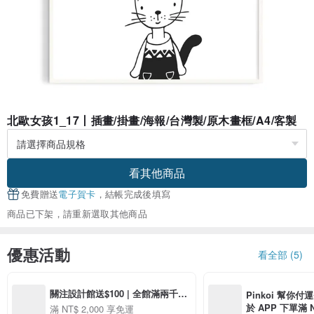
北歐女孩1_17丨插畫/掛畫/海報/台灣製/原木畫框/A4/客製
看其他商品
免費贈送
電子賀卡
，結帳完成後填寫
商品已下架，請重新選取其他商品
優惠活動
看全部 (5)
關注設計館送$100 | 全館滿兩千免
Pinkoi 幫你付
運
於 APP 下單滿 
滿 NT$ 2,000 享免運