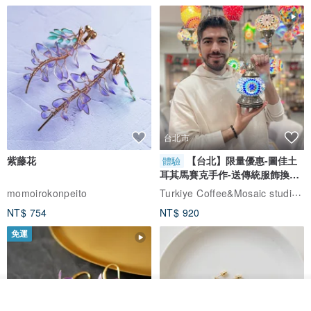
台北市
紫藤花
【台北】限量優惠-圖佳土
體驗
耳其馬賽克手作-送傳統服飾換裝
體驗
Turkiye Coffee&Mosaic studio土耳其咖啡與馬賽克燈工作坊
momoirokonpeito
NT$ 754
NT$ 920
免運
看其他商品
了解品牌