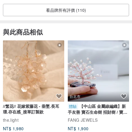
看品牌所有評價 (110)
與此商品相似
台北市
//繁花// 花嫁紫藤花 - 垂墜.長耳
【中山區 金屬線編織】新
體驗
環.存在感_接單訂製款
手友善 寶石生命樹 招財樹 / 寶石
自選
the.light
FANG JEWELS
NT$ 1,980
NT$ 1,900