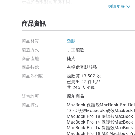
示器顏色限製而有所不同。
由於每個手機型號的尺寸不同，圖像可能會略有變化。
感謝您的光臨。如果您對訂單有任何疑問或任何問題，請
商品資訊
意為您提供協助。
美好的一天！
商品材質
塑膠
製造方式
手工製造
商品產地
捷克
商品特點
有提供客製服務
商品熱門度
被欣賞 13,502 次
已賣出 27 件商品
共 245 人收藏
販售許可
原創商品
商品摘要
MacBook 保護殼MacBook Pro Reti
13 保護殼Macbook 硬殼Macbook 
MacBook Pro 16 保護殼MacBook
MacBook Pro 14 保護殼MacBook
MacBook Pro 14 保護殼MacBook
MacBook Pro 16 M2 MacBoo