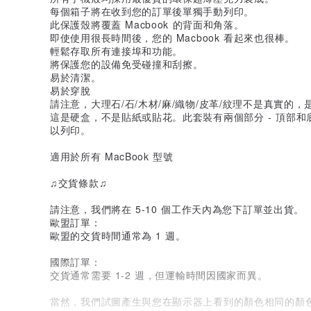
每個箱子將在收到您的訂單後單獨手動列印。
此保護殼將覆蓋 Macbook 的背面和角落。
即使使用很長時間後，您的 Macbook 看起來也很棒。
輕鬆存取所有連接埠和功能。
將保護您的設備免受碰撞和刮擦。
易於清潔。
易於穿脫
請注意，大理石/石/木材/麻/織物/皮革/紋理不是真實的，
這是硬盒，不是貼紙或貼花。此套裝有兩個部分 - 頂部
以列印。
適用於所有 MacBook 型號
♫交貨條款♫
請注意，我們將在 5-10 個工作天內為您下訂單並出貨。
歐盟訂單：
歐盟的交貨時間通常為 1 週。
國際訂單：
交貨通常需要 1-2 週，但運輸時間因國家而異。
當然，我們試圖產生與您在顯示器上看到的顏色相同的顏