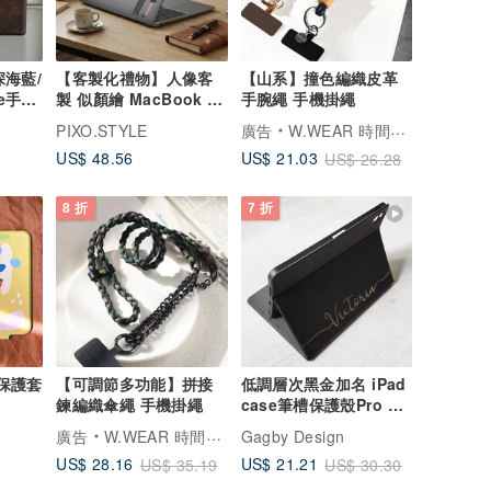
深海藍/
【客製化禮物】人像客
【山系】撞色編織皮革
e手機
製 似顏繪 MacBook 超
手腕繩 手機掛繩
輕薄防刮保護殼PU060
PIXO.STYLE
廣告
W.WEAR 時間穿搭
US$ 48.56
US$ 21.03
US$ 26.28
8 折
7 折
 保護套
【可調節多功能】拼接
低調層次黑金加名 iPad
鍊編織傘繩 手機掛繩
case筆槽保護殼Pro 11
Air 7 11代 12.9
廣告
W.WEAR 時間穿搭
Gagby Design
US$ 28.16
US$ 21.21
US$ 35.19
US$ 30.30