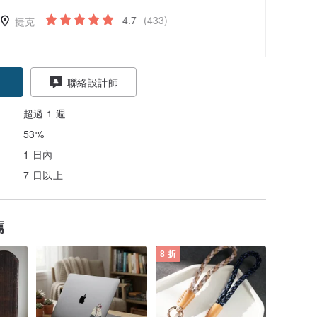
4.7
(433)
捷克
聯絡設計師
超過 1 週
53%
1 日內
7 日以上
薦
8 折