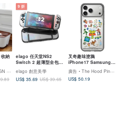
9 折
 收納
elago 任天堂NS2
叉奇趣味塗鴉
Switch 2 超薄型全包覆
iPhone17 Samsung
透明防摔保護殼
S26 氣墊標準防摔鏡面
m 家居用品
elago 創意美學
廣告
The Hood Pinkoi 旗艦店
手
US$ 50.19
US$ 35.69
9.89
US$ 39.65