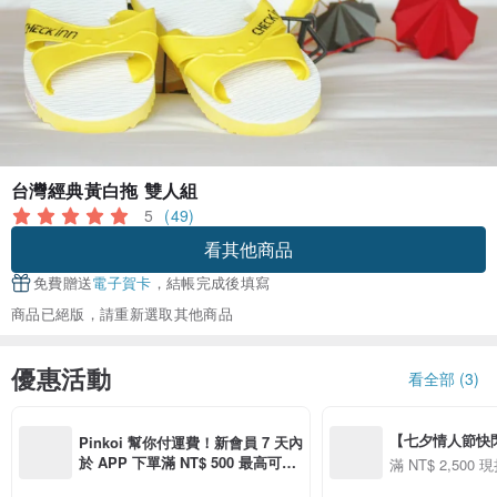
台灣經典黃白拖 雙人組
5
(49)
看其他商品
免費贈送
電子賀卡
，結帳完成後填寫
商品已絕版，請重新選取其他商品
優惠活動
看全部 (3)
【七夕情人節快閃】8
Pinkoi 幫你付運費！新會員 7 天內
用 APP 購買任一
於 APP 下單滿 NT$ 500 最高可折
滿 NT$ 2,500 現
00 現折 NT$100
運費 NT$ 100