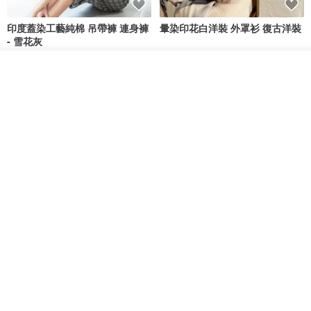
印度蓋染工藝純棉 吊帶褲 連身褲
暈染印花白洋裝 外罩衫 復古洋裝
- 雪花灰
Tramper
Noir by Phoenix
看其他商品
NT$ 1,480
NT$ 1,480
了解品牌
印度蓋染工藝純棉 長褲 －晚霞紅
【波麗印花】皇家鹿苑 澎澎熱氣
球 前短後長 鬆緊帶 長裙
Tramper
Mr. Greenwood
NT$ 1,080
NT$ 2,620