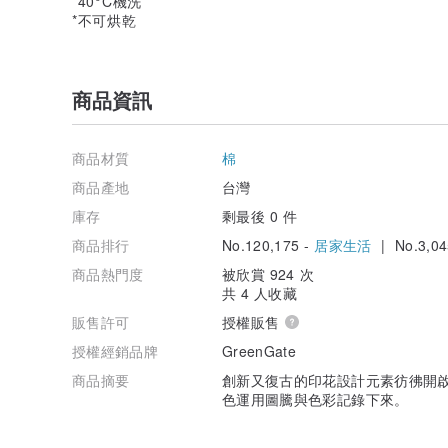
*40°C機洗
*不可烘乾
商品資訊
商品材質
棉
商品產地
台灣
庫存
剩最後 0 件
商品排行
No.120,175 -
居家生活
| No.3,04
商品熱門度
被欣賞 924 次
共 4 人收藏
販售許可
授權販售
授權經銷品牌
GreenGate
商品摘要
創新又復古的印花設計元素彷彿開
色運用圖騰與色彩記錄下來。