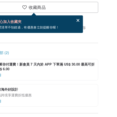
收藏商品
賀卡，結帳完成後填寫
電子賀卡是什麼？
心加入收藏夾
，你可以按「我要排隊」，當有貨會主動發信通知你
望清單不怕錯過，有優惠會立刻提醒你喔！
 (2)
i 幫你付運費！新會員 7 天內於 APP 下單滿 US$ 30.00 最高可折
 6.00
情
有海外好設計
品跨境享運費折抵優惠
情