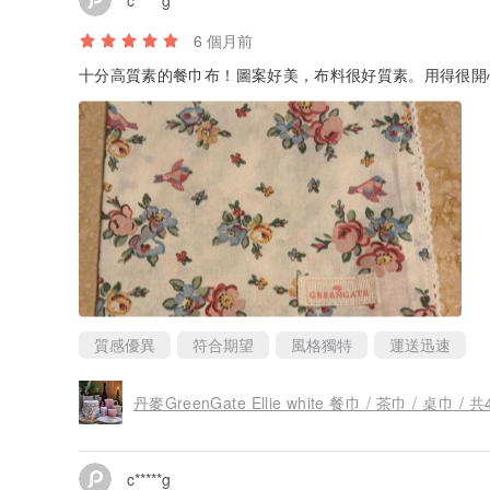
6 個月前
十分高質素的餐巾布！圖案好美，布料很好質素。用得很開心
質感優異
符合期望
風格獨特
運送迅速
丹麥GreenGate Ellie white 餐巾 / 茶巾 / 桌巾 / 
c*****g