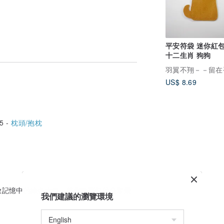
平安符袋 迷你紅包
十二生肖 狗狗
US$ 8.69
5 -
枕頭/抱枕
啟記憶中的綠色大門，將北歐夢幻的日常景
我們建議的瀏覽環境