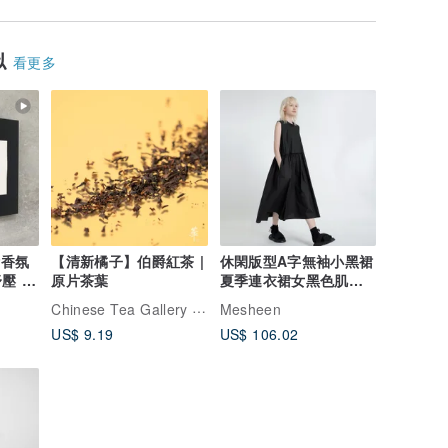
似
看更多
術香氛
【清新橘子】伯爵紅茶 |
休閑版型A字無袖小黑裙
壓 節
原片茶葉
夏季連衣裙女黑色肌理
感背心裙
Chinese Tea Gallery 華茶館
Mesheen
US$ 9.19
US$ 106.02