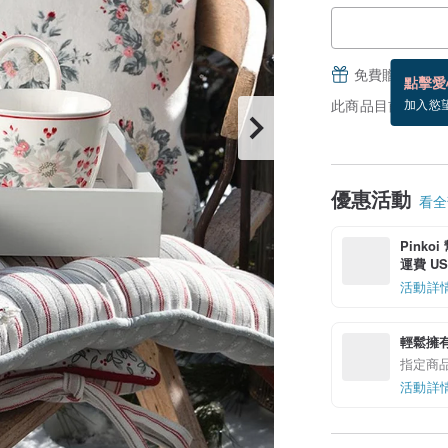
免費贈送電子
點擊愛
此商品目前沒現貨
加入慾
優惠活動
看全部
Pinko
運費 US$
活動詳
輕鬆擁
指定商
活動詳