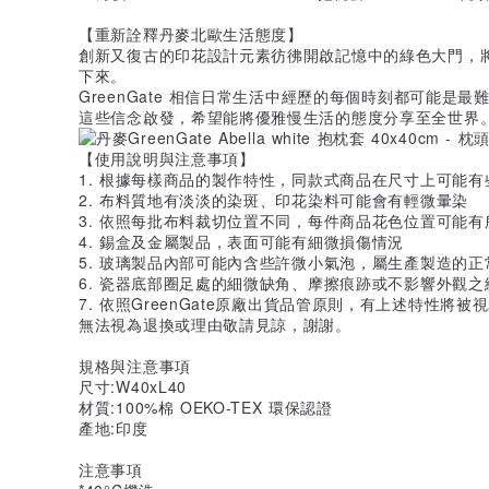
【重新詮釋丹麥北歐生活態度】
創新又復古的印花設計元素彷彿開啟記憶中的綠色大門，
下來。
GreenGate 相信日常生活中經歷的每個時刻都可能是
這些信念啟發，希望能將優雅慢生活的態度分享至全世界
【使用說明與注意事項】
1. 根據每樣商品的製作特性，同款式商品在尺寸上可能有
2. 布料質地有淡淡的染斑、印花染料可能會有輕微暈染
3. 依照每批布料裁切位置不同，每件商品花色位置可能
4. 錫盒及金屬製品，表面可能有細微損傷情況
5. 玻璃製品內部可能內含些許微小氣泡，屬生產製造的正
6. 瓷器底部圈足處的細微缺角、摩擦痕跡或不影響外觀
7. 依照GreenGate原廠出貨品管原則，有上述特性
無法視為退換或理由敬請見諒，謝謝。
規格與注意事項
尺寸:W40xL40
材質:100%棉 OEKO-TEX 環保認證
產地:印度
注意事項