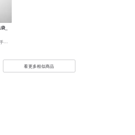
袋_
羽翼不翔－－留在手作忘了飛
看更多相似商品