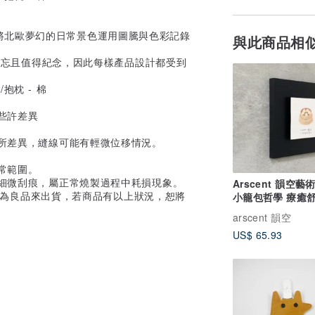
將北歐夢幻的日常景色運用圖騰與色彩記錄
與此商品相
最難忘且值得紀念，因此每樣產品設計都受到
。
些許差異
有所差異，縫線可能有輕微位移情況。
常範圍。
之細微刮痕，屬正常燒製過程中耗損現象。
Arscent 韻空藝
將被視為良品來出貨，若商品有以上狀況，恕將
小籠包哲學 療癒舒
日送禮 獨家專利
arscent 韻空
US$ 65.93