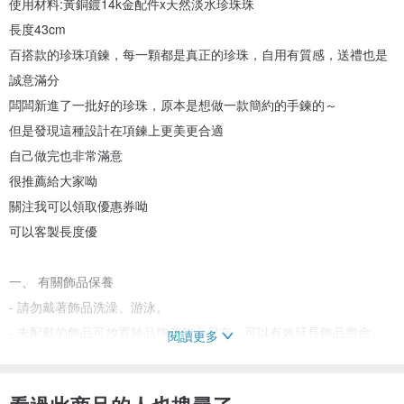
使用材料:黃銅鍍14k金配件x天然淡水珍珠珠
長度43cm
百搭款的珍珠項鍊，每一顆都是真正的珍珠，自用有質感，送禮也是
誠意滿分
闆闆新進了一批好的珍珠，原本是想做一款簡約的手鍊的～
但是發現這種設計在項鍊上更美更合適
自己做完也非常滿意
很推薦給大家呦
關注我可以領取優惠券呦
可以客製長度優
一、 有關飾品保養
- 請勿戴著飾品洗澡、游泳。
- 未配戴的飾品可放置於品牌首飾盒保存，可以有效延長飾品壽命。
閱讀更多
二、有關購買須知