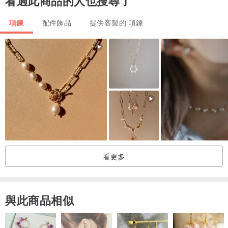
看過此商品的人也搜尋了
- 商品皆為手工製作，會根據您的需求，幫您客製化。因此會在收到
訂單後開始製作：
項鍊
配件飾品
提供客製的 項鍊
1.大部分商品製作時間會在5-10天
PS:若飾品材料缺貨，將會延長製作時間~
PS:若有急件需求，可以在下單前先聊聊
三、有關換貨須知
1.若遇到手鍊長度想修改或想改延長鏈or磁吸扣or OT扣
TB這裡可以接受一次，免費幫您修改尺寸的需求。
您可以先私訊TB，運費的部分，寄到TB的運費是您負擔。TB修改過
後寄給您的部分，是TB負擔
看更多
與此商品相似