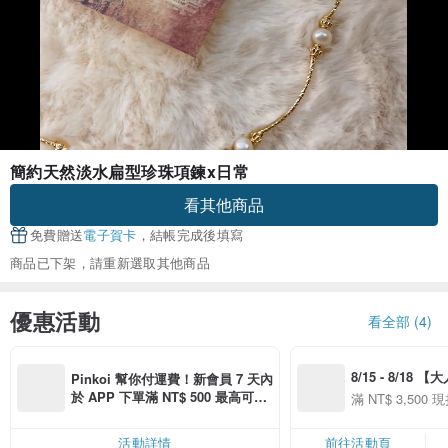
簡約天然淡水扁型珍珠項鍊x日常
看其他商品
免費贈送
電子賀卡
，結帳完成後填寫
商品已下架，請重新選取其他商品
優惠活動
看全部 (4)
8/15 - 8/18 
Pinkoi 幫你付運費！新會員 7 天內
季】滿 NT$3500
於 APP 下單滿 NT$ 500 最高可折
滿 NT$ 3,500 現
50
運費 NT$ 100
50
活動詳情
前往活動頁