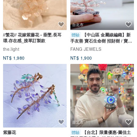
台北市
//繁花// 花嫁紫藤花 - 垂墜.長耳
【中山區 金屬線編織】新
體驗
環.存在感_接單訂製款
手友善 寶石生命樹 招財樹 / 寶石
自選
the.light
FANG JEWELS
NT$ 1,980
NT$ 1,900
台北市
紫藤花
【台北】限量優惠-圖佳土
體驗