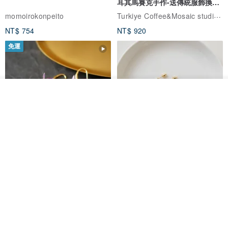
耳其馬賽克手作-送傳統服飾換裝
體驗
Turkiye Coffee&Mosaic studio土耳其咖啡與馬賽克燈工作坊
momoirokonpeito
NT$ 754
NT$ 920
免運
看其他商品
了解品牌
藤花 煌 耳環・耳夾
【繁花計畫】- 清冰
Dip art -nachugo-
紅花 hunghua
NT$ 2,125
NT$ 720
93 折