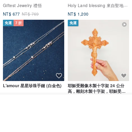
Holy Land blessing 來自聖地的祝福
Giftest Jewelry 禮悟
NT$ 677
NT$ 769
NT$ 1,200
免運
7 折
免運
L'amour 星星珍珠手鏈 (白金色)
耶穌受難像木製十字架 24 公分
高，雕刻木製十字架，耶穌受難
像天主教十字架
ARLOS
AndyCarver
看其他商品
NT$ 4,641
NT$ 6,630
NT$ 1,560
了解品牌
免運
7 折