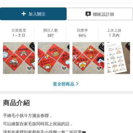
加入關注
聯絡設計師
出貨速度
關注人數
回應率
上次上線
1～3 日
1 天內
397
94%
逛全部商品
商品介紹
手繪毛小孩斗方灑金春聯，
可以繪製自家毛孩同時寫上祝福的話，
讓新年家裡到處都有毛小孩獨一無二的可愛❤️