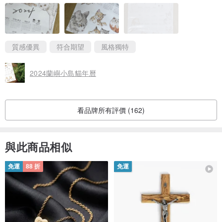
質感優異
符合期望
風格獨特
2024蘭嶼小島貓年曆
看品牌所有評價 (162)
與此商品相似
免運
88 折
免運