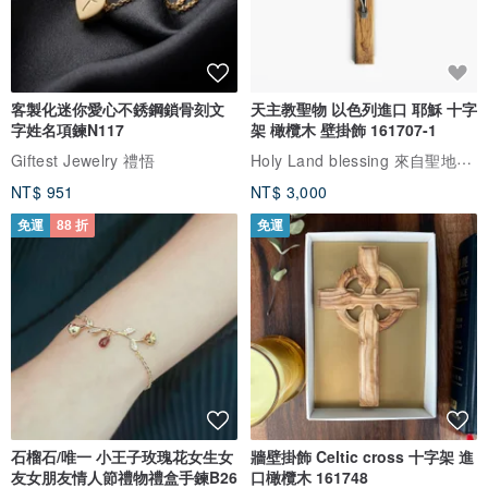
客製化迷你愛心不銹鋼鎖骨刻文
天主教聖物 以色列進口 耶穌 十字
字姓名項鍊N117
架 橄欖木 壁掛飾 161707-1
Holy Land blessing 來自聖地的祝福
Giftest Jewelry 禮悟
NT$ 951
NT$ 3,000
免運
88 折
免運
石榴石/唯一 小王子玫瑰花女生女
牆壁掛飾 Celtic cross 十字架 進
友女朋友情人節禮物禮盒手鍊B26
口橄欖木 161748