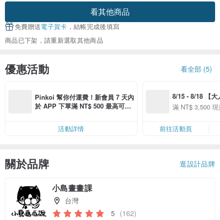
看其他商品
免費贈送
電子賀卡
，結帳完成後填寫
商品已下架，請重新選取其他商品
優惠活動
看全部 (5)
8/15 - 8/18 
Pinkoi 幫你付運費！新會員 7 天內
季】滿 NT$3500
於 APP 下單滿 NT$ 500 最高可折
滿 NT$ 3,500 現
50
運費 NT$ 100
50
活動詳情
前往活動頁
關於品牌
逛設計品牌
小島畫畫課
台灣
5
(162)