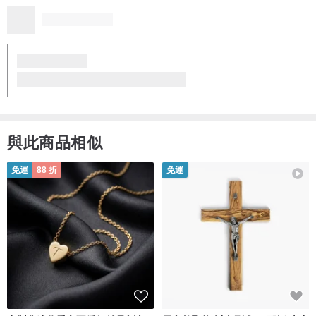
質感優異
風格獨特
想再回購
服務貼心
老又好古董珠寶 金色彎彎微笑項鍊 N110
看品牌所有評價 (1,538)
與此商品相似
免運
88 折
免運