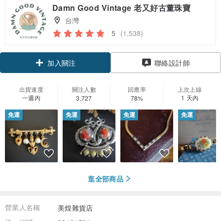
Damn Good Vintage 老又好古董珠寶
台灣
5
(1,538)
領優惠券
聯絡設計師
加入關注
出貨速度
關注人數
回應率
上次上線
一週內
1 天內
3,727
78%
免運
免運
免運
免運
逛全部商品
營業人名稱
美煌雜貨店