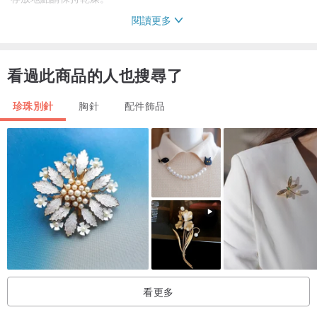
閱讀更多
＊小叮嚀
賣場每一樣商品都是檢查過,確定使用正常才會販售,故無法因為個人因
看過此商品的人也搜尋了
素退款退貨哦。
因攝影的光線及每台電腦顯示不同，照片與實品顏色都會有些許落
珍珠別針
胸針
配件飾品
差。
如有其他問題請不用害羞,直接聯繫我哦！謝謝點閱。
看更多