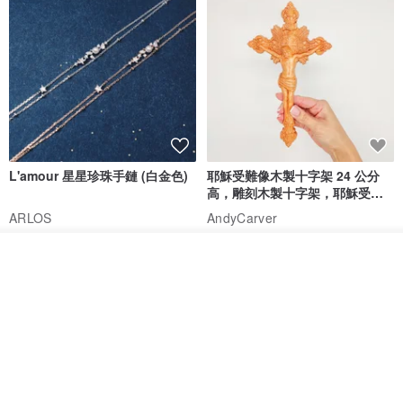
Holy Land blessing 來自聖地的祝福
Giftest Jewelry 禮悟
NT$ 677
NT$ 769
NT$ 1,200
免運
7 折
免運
放入購物車
L'amour 星星珍珠手鏈 (白金色)
耶穌受難像木製十字架 24 公分
加入收藏
了解品牌
高，雕刻木製十字架，耶穌受難
像天主教十字架
ARLOS
AndyCarver
NT$ 4,641
NT$ 6,630
NT$ 1,560
免運
7 折