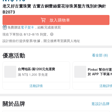
老又好古董珠寶 古董古銅蕾絲窗花珍珠算盤方塊別針胸針
B2073
放入購物車
免費贈送
電子賀卡
，結帳完成後填寫
現在下單預估 8/12~8/15 到貨。
設計館自行提供發票/收據，開立後將寄至購買人地址
優惠活動
看全部 (6)
台灣地區-滿1200元免運費
Pinkoi 幫你付
於 APP 下單滿 
滿 NT$ 1,200 享免運
運費 NT$ 100
活動詳情
活動詳
關於品牌
逛設計品牌