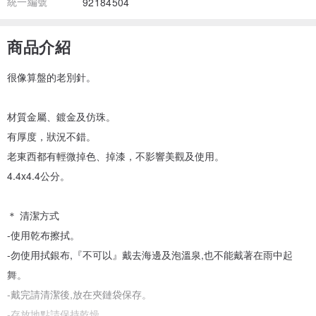
統一編號
92184504
商品介紹
很像算盤的老別針。
材質金屬、鍍金及仿珠。
有厚度，狀況不錯。
老東西都有輕微掉色、掉漆，不影響美觀及使用。
4.4x4.4公分。
＊ 清潔方式
-使用乾布擦拭。
-勿使用拭銀布,『不可以』戴去海邊及泡溫泉,也不能戴著在雨中起
舞。
-戴完請清潔後,放在夾鏈袋保存。
-存放地點請保持乾燥。