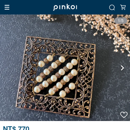
1/5
NT$ 770