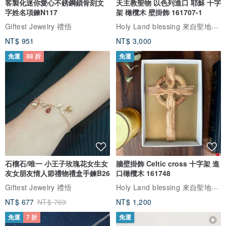
客製化迷你愛心不銹鋼鎖骨刻文
天主教聖物 以色列進口 耶穌 十字
字姓名項鍊N117
架 橄欖木 壁掛飾 161707-1
Holy Land blessing 來自聖地的祝福
Giftest Jewelry 禮悟
NT$ 951
NT$ 3,000
免運
88 折
免運
石榴石/唯一 小王子玫瑰花女生女
牆壁掛飾 Celtic cross 十字架 進
友女朋友情人節禮物禮盒手鍊B26
口橄欖木 161748