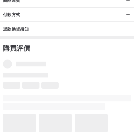
付款方式
退款換貨須知
購買評價
品牌所有評價
5
(1,538)
femur1988
2 年前
關注老又好古董珠寶已久 ～ 這次終於出手 🧡✨️🥰 項鍊及手鍊不僅
超美、超精緻，更是保存良好，令人驚艷。 🦋🌿 謝謝您額外附贈的
聖誕小禮物哦！ 🌲🌟 我未來一定會回購的，感謝 6 星級的您，將
好品味帶給大家 ～
更多