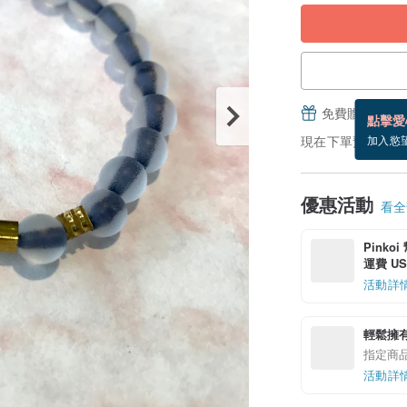
免費贈送電子
點擊愛
現在下單預估 8/26
加入慾
優惠活動
看全部
Pinko
運費 US$
活動詳
輕鬆擁
指定商
活動詳