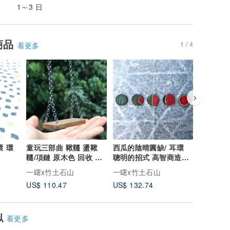
1～3 日
商品
1 / 4
看更多
環 環
童玩三部曲 鞦韆 盪鞦
西瓜的陰晴圓缺/ 耳環
小栗子/線
韆/項鏈 原木色 回收 木
聰明的招式 高智商造型
肉分離 
材 環保 概念 友善
幽默感 諷刺句
聯名款
一曙x竹土石山
一曙x竹土石山
一曙x竹
US$ 110.47
US$ 132.74
US$ 57.
似
看更多