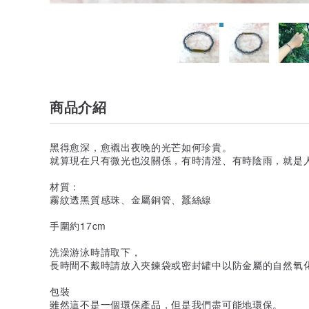
商品介紹
黑得愈深，愈襯出夜晚的光芒如何珍貴。
就算現在只有微光也沒關係，有時清澄、有時陰雨，就是
材質：
霧紋透黑質感珠、金屬銅管、蠶絲線
手圍約17cm
洗澡游泳時請取下，
長時間不戴時請放入夾鍊袋或密封罐中以防金屬的自然氧
包裝
雖然這不是一個環保產品，但是我們盡可能地環保。