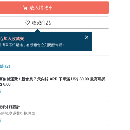
放入購物車
收藏商品
賀卡，結帳完成後填寫
電子賀卡是什麼？
心加入收藏夾
~9/12 到貨。
望清單不怕錯過，有優惠會立刻提醒你喔！
 (2)
i 幫你付運費！新會員 7 天內於 APP 下單滿 US$ 30.00 最高可折
 6.00
情
有海外好設計
品跨境享運費折抵優惠
情