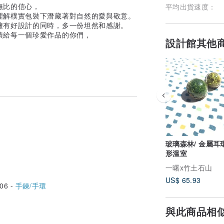
無比的信心，
平均出貨速度：
理解樸實包裝下潛藏著對自然的愛與敬意。
擁有好設計的同時，多一份坦然和感謝。
饋給每一個珍愛作品的你們，
設計館其他
玻璃森林/ 金屬耳
形溫室
一曙x竹土石山
US$ 65.93
06 -
手鍊/手環
與此商品相