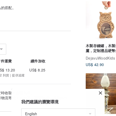
品的搭配。
木製存錢罐，木製
鷹，定制禮品硬幣
行，動物存錢罐
DejavuWoodKids
首件運費
續件加收
US$ 42.90
S$ 13.20
US$ 8.25
2 到貨 | 提供追蹤
貨時收取的金額為準。
與物流寄送天數估算。實際到貨日可能因付
我們建議的瀏覽環境