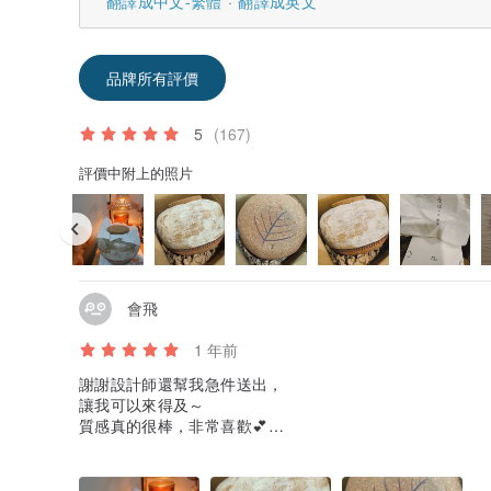
翻譯成中文-繁體
翻譯成英文
品牌所有評價
5
(167)
評價中附上的照片
會飛
1 年前
謝謝設計師還幫我急件送出，
讓我可以來得及～
質感真的很棒，非常喜歡💕
有種很安心的感覺～