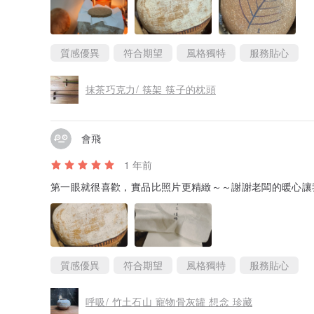
質感優異
符合期望
風格獨特
服務貼心
抹茶巧克力/ 筷架 筷子的枕頭
會飛
1 年前
第一眼就很喜歡，實品比照片更精緻～～謝謝老闆的暖心讓
質感優異
符合期望
風格獨特
服務貼心
呼吸/ 竹土石山 寵物骨灰罐 想念 珍藏