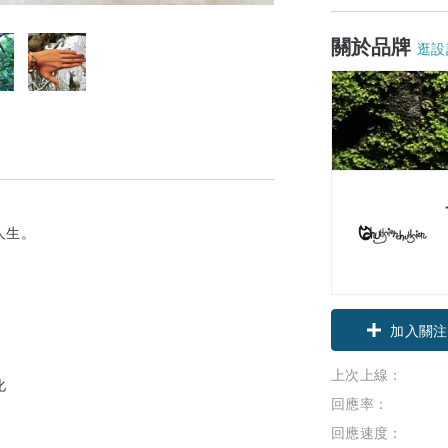
關於品牌
逛設
人生。
加入關注
上次上線：
化
回應率：
回應速度：