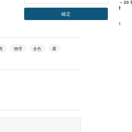
卡波迪蒙特 – 20
50 年代的燈
確定
DeAntico
US$ 146.38
夜
物理
金色
霧