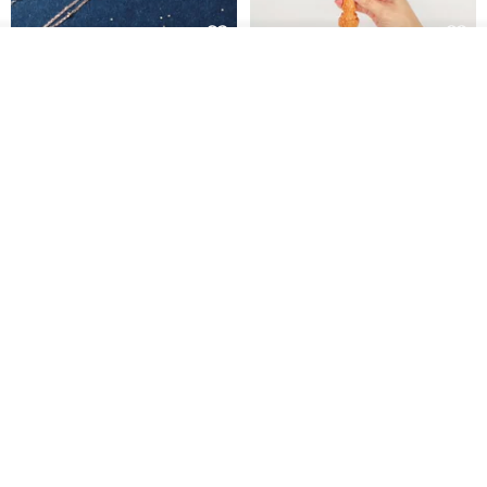
看其他商品
L'amour 星星珍珠手鏈 (白金色)
耶穌受難像木製十字架 24 公分
了解品牌
高，雕刻木製十字架，耶穌受難
像天主教十字架
ARLOS
AndyCarver
NT$ 4,641
NT$ 6,630
NT$ 1,560
免運
7 折
基督教婚禮禮物 桌上擺設 橄欖木
La Joie 藍月亮石閃耀項鏈 (玫瑰
雙層站立十字架 木製底座
金)
161711
Holy Land blessing 來自聖地的祝福
ARLOS