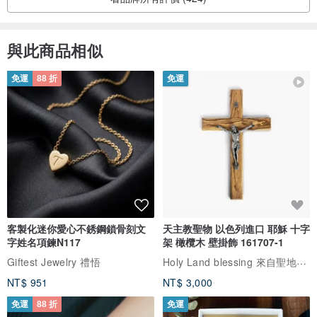
與此商品相似
免運
88 折
免運
客製化迷你愛心不銹鋼鎖骨刻文
天主教聖物 以色列進口 耶穌 十字
字姓名項鍊N117
架 橄欖木 壁掛飾 161707-1
Holy Land blessing 來自聖地的祝福
Giftest Jewelry 禮悟
NT$ 951
NT$ 3,000
免運
88 折
免運