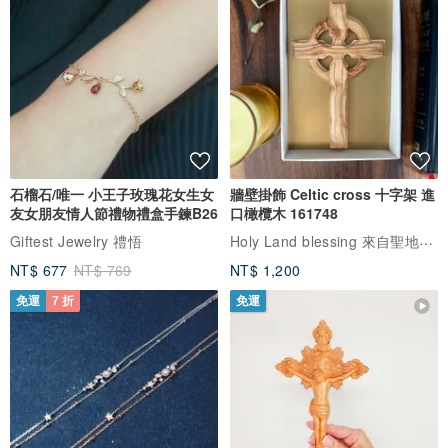
石榴石/唯一 小王子玫瑰花女生女
牆壁掛飾 Celtic cross 十字架 進
友女朋友情人節禮物禮盒手鍊B26
口橄欖木 161748
Holy Land blessing 來自聖地的祝福
Giftest Jewelry 禮悟
NT$ 677
NT$ 769
NT$ 1,200
免運
7 折
免運