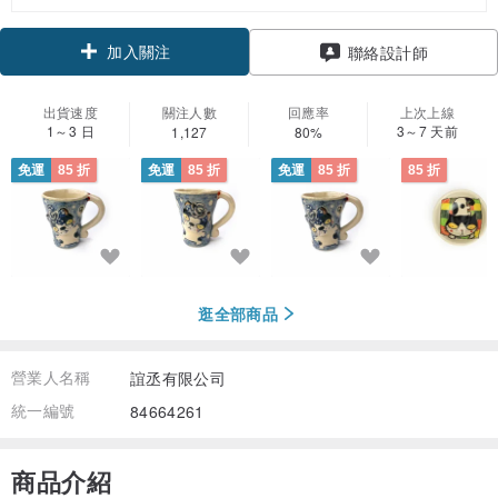
加入關注
聯絡設計師
出貨速度
關注人數
回應率
上次上線
1～3 日
3～7 天前
1,127
80%
免運
85 折
免運
85 折
免運
85 折
85 折
逛全部商品
營業人名稱
誼丞有限公司
統一編號
84664261
商品介紹