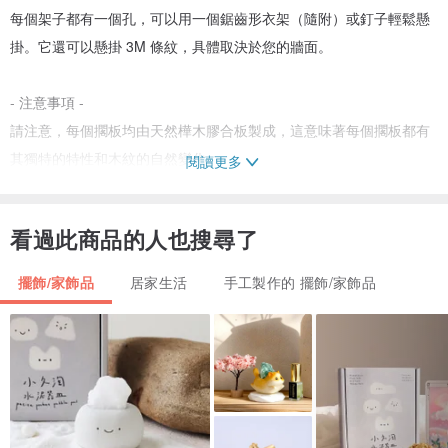
每個架子都有一個孔，可以用一個鋸齒形衣架（隨附）或釘子輕鬆懸
掛。它還可以懸掛 3M 條紋，具體取決於您的牆面。
- 注意事項 -
請注意，每個擱板均由天然樺木膠合板製成，這意味著每個擱板都有
其獨特的特性和木紋的自然變化。
閱讀更多
示例圖片中的石頭、植物、擺錘等僅用於演示目的。
看過此商品的人也搜尋了
享受你的空間！
❤️❤️
擺飾/家飾品
居家生活
手工製作的 擺飾/家飾品