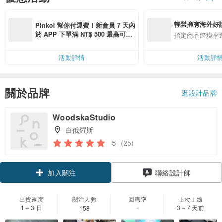
輕鬆擁有海外好
Pinkoi 幫你付運費！新會員 7 天內
於 APP 下單滿 NT$ 500 最高可折
指定商品跨境享
運費 NT$ 100
活動詳情
活動詳
關於品牌
逛設計品牌
WoodskaStudio
白俄羅斯
5
(25)
加入關注
聯絡設計師
出貨速度
關注人數
回應率
上次上線
1～3 日
3～7 天前
158
-