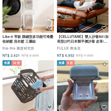
Like-it 窄款 隙縫型多功能可堆疊
【CELLUTANE】雙人沙發A01加
收納籃 洗衣籃 三層組
長型(2P)日本製平價沙發 皮革/燈
芯絨
this-this 雜貨研究所
FULUX 弗洛克
NT$ 2,421
NT$ 2,690
NT$ 6,952
NT$ 7,900
免運
32 折
免運
8 折