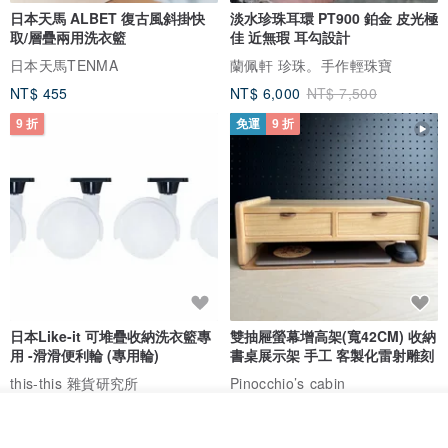
日本天馬 ALBET 復古風斜掛快
淡水珍珠耳環 PT900 鉑金 皮光極
取/層疊兩用洗衣籃
佳 近無瑕 耳勾設計
日本天馬TENMA
蘭佩軒 珍珠。手作輕珠寶
NT$ 455
NT$ 6,000
NT$ 7,500
9 折
免運
9 折
日本Like-it 可堆疊收納洗衣籃專
雙抽屜螢幕增高架(寬42CM) 收納
用 -滑滑便利輪 (專用輪)
書桌展示架 手工 客製化雷射雕刻
this-this 雜貨研究所
Pinocchio’s cabin
NT$ 234
NT$ 260
NT$ 3,026
NT$ 3,362
放入購物車
加入收藏
了解品牌
免運
68 折