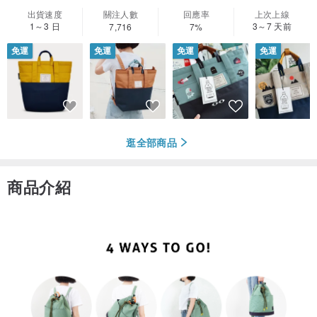
出貨速度
關注人數
回應率
上次上線
1～3 日
3～7 天前
7,716
7%
免運
免運
免運
免運
逛全部商品
商品介紹