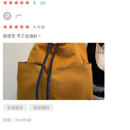
5
(6)
r***
4 年前
很漂亮 手工也很好！
為什麼餃子是女孩最好的日常背包？
質感優異
風格獨特
- 它足夠便攜，可以每天攜帶。
規格：
mustrad
- 看起來簡單隨意。這是適合多種場合的女孩背包。你可以帶著它去