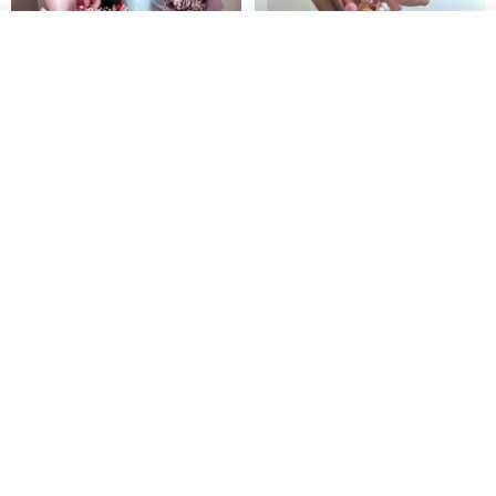
看其他商品
了解品牌
俞造植所 │ 向日葵花束 附贈花束
畢業禮物推薦 向日葵小熊畢業花
提袋 畢業花束 太陽花花束
束 附提袋 乾燥花 永生花 畢業季
俞造植所
ReMy芮米有花
NT$ 750
NT$ 480
*朝陽* 畢業花束 授袍花束 父親節
永生花名片座.桌花 開幕.祝賀花禮
花束 畢業禮物 永生花束
喬遷 升遷 生日 七夕情人節