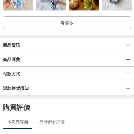
在拯救我們的星球的同時保持您的包乾燥； )
容量
看更多
- MacBook 11"-13"
- 單反相機，無反光鏡相機
商品資訊
4個內隔層
商品運費
- 1 個主隔間：適合您的所有物品！
- 1 個大拉鍊隔層：用於存放重要物品（書庫等）
付款方式
- 2 個小口袋
退款換貨須知
3個外部隔間
- 1 個大背面拉鍊隔層：讓您可以快速取用您在旅途中需要的物品，例
購買評價
如錢包、手機等。
- 2 個帶魔術貼的前袋：足夠裝水瓶
本商品評價
品牌所有評價