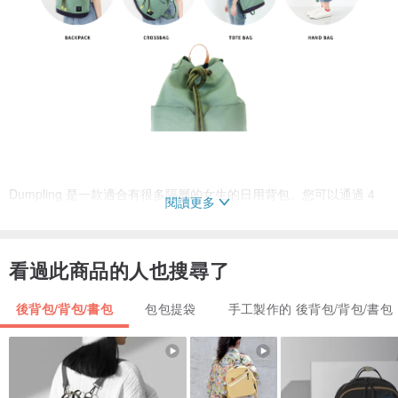
Dumpling 是一款適合有很多隔層的女生的日用背包。您可以通過 4
閱讀更多
種方式使用它：背包、手提包、斜挎包和手提包。其現代風格既酷又
實用。重量輕，背包背面有拉鍊隔層，您可以輕鬆取用。
看過此商品的人也搜尋了
描述
後背包/背包/書包
包包提袋
手工製作的 後背包/背包/書包
- 尺寸：W40 x H40 x D17 厘米。
- 重量：0.55 公斤。
- 外層：帆布上的 Smartrepel 水力塗層 14 盎司
- 內層：防水塗層面料