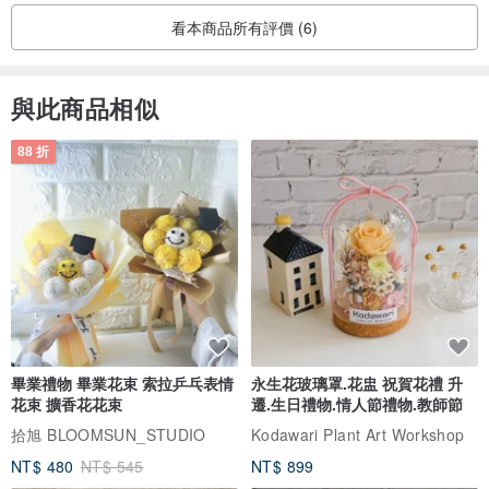
學校、大學、購物、旅行或約會！
看本商品所有評價 (6)
- 餃子夠大，適合一日遊。而且重量輕。
- 下雨？誰在乎呢？您的包將安全且不受雨淋。帆布上塗有生態防水
劑，可讓您的包保持乾燥。獨特的技術提供卓越、持久的防水性，並
與此商品相似
且不含氟。
88 折
餃子顏色選擇
淺綠色：
en.pinkoi.com/product/ZddnKHgD
芥末：
en.pinkoi.com/product/vHADYbUU
淺灰色：
en.pinkoi.com/product/KFxikNRP
藍色：
en.pinkoi.com/product/43DjHfg7
淺紫色：
en.pinkoi.com/product/iDFvnuMn
畢業禮物 畢業花束 索拉乒乓表情
永生花玻璃罩.花盅 祝賀花禮 升
花束 擴香花花束
遷.生日禮物.情人節禮物.教師節
拾旭 BLOOMSUN_STUDIO
Kodawari Plant Art Workshop
NT$ 480
NT$ 545
NT$ 899