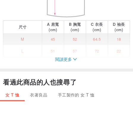
A
肩寬
B
胸寬
C
衣長
D
袖長
尺寸
(cm)
(cm)
(cm)
(cm)
M
45
52
64.5
18
L
51
57
72
22
閱讀更多
●100%棉
●7.4盎司面料
採用棉質床單材料製成，不會在頸部拉伸，佩戴舒適
看過此商品的人也搜尋了
● 圓身，無側縫
豐滿刺繡
女 T 恤
衣著良品
手工製作的 女 T 恤
★ 推薦搭配
您還可以將它與長裙等淑女單品搭配。
當然，它也適合搭配牛仔褲和休閒單品。