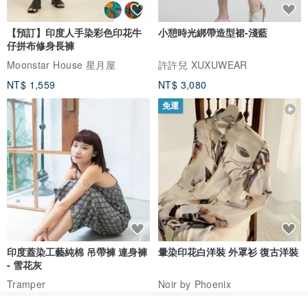
印度蓋染工藝親膚純棉 吊帶褲 －
KAIKAI - Lucid Dream - 斑駁痕
竹葉藍
牛仔托特包
Tramper
KAI KAI®
NT$ 1,480
NT$ 2,271
NT$ 2,580
免運
【預訂】印度人手染彩色印花牛
小憩時光綁帶造型裙-淺藍
仔拼布修身長褲
Moonstar House 星月屋
許許兒 XUXUWEAR
NT$ 1,559
NT$ 3,080