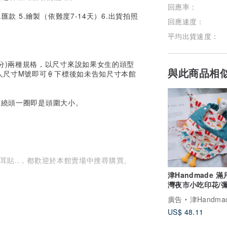
回應率：
.匯款 5.繪製（依難度7-14天）6.出貨拍照
回應速度：
平均出貨速度：
60公分)兩種規格，以尺寸來說如果女生的頭型
與此商品相
尺寸M號即可🍦下標後如未告知尺寸本館
，繞頭一圈即是頭圍大小。
貓耳貼..，都歡迎於本館賣場中搜尋購買。
津Handmade 
灣夜市小吃印花/彌
三件組
廣告
津Handma
US$ 48.11