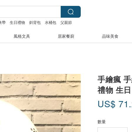
 錶帶
生日禮物
斜背包
水桶包
父親節
風格文具
居家餐廚
品味美食
手繪瘋 手
禮物 生日
US$
71
數量