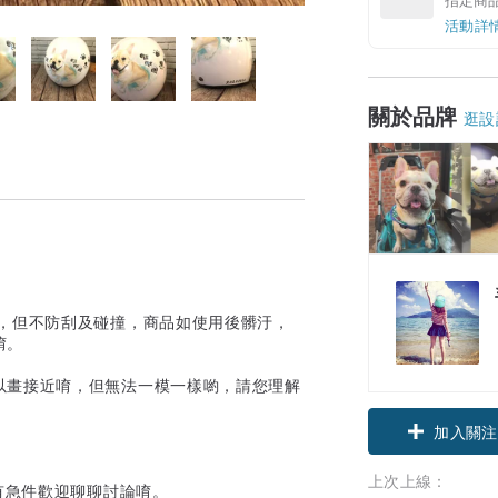
活動詳
關於品牌
逛設
水，但不防刮及碰撞，商品如使用後髒汙，
唷。
以畫接近唷，但無法一模一樣喲，請您理解
加入關注
上次上線：
有急件歡迎聊聊討論唷。