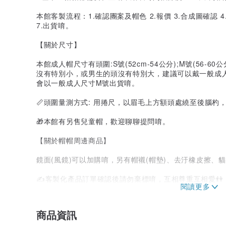
本館客製流程：1.確認團案及帽色 2.報價 3.合成圖確認 4
7.出貨唷。
【關於尺寸】
本館成人帽尺寸有頭圍:S號(52cm-54公分);M號(56-
沒有特別小，或男生的頭沒有特別大，建議可以戴一般成人
會以一般成人尺寸M號出貨唷。
📏頭圍量測方式: 用捲尺，以眉毛上方額頭處繞至後腦杓
🎁本館有另售兒童帽，歡迎聊聊提問唷。
【關於帽帽周邊商品】
鏡面(風鏡)可以加購唷，另有帽襯(帽墊)、去汙橡皮擦、
✍客製化產品訂單確認後請勿棄標唷，互相尊重互相愛👫
🌸感謝您對本館的愛護，歡迎留言討論唷🌸
商品資訊