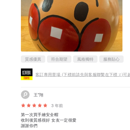
質感優異
符合期望
風格獨特
服務貼心
客訂專用賣場 (下標前請先與客服聯繫在下標ㄡ)可
王*翔
3 年前
第一次買手繪安全帽
收到後質感很好 女友一定很愛
謝謝你們