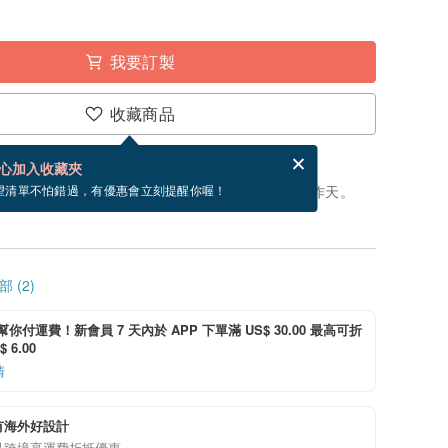
我要訂製
收藏商品
賀卡，結帳完成後填寫
電子賀卡是什麼？
心加入收藏夾
製」。付款後，從開始製作到寄出商品為 10 個工作天。
望清單不怕錯過，有優惠會立刻提醒你喔！
 (2)
i 幫你付運費！新會員 7 天內於 APP 下單滿 US$ 30.00 最高可折
 6.00
情
有海外好設計
品跨境享運費折抵優惠