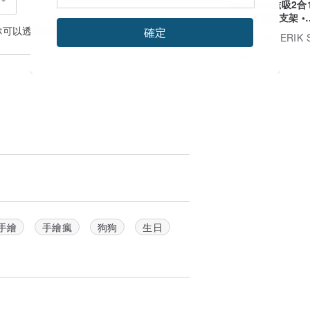
MagSafe磁吸2
快充充電座支架 •
Alchemy Moon
你可以透過
聯絡設計師
討論合適的運送方式
確定
廣告
MATERIK S
美學
US$ 91.66
手繪
手繪瘋
狗狗
生日