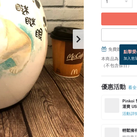
免費贈送電子
點擊愛
本商品為「接單訂
加入慾
（不包含假日）
優惠活動
看全部
Pinko
運費 US$
活動詳
輕鬆擁
指定商