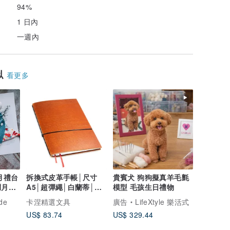
94%
1 日內
一週內
似
看更多
滿月禮台
拆換式皮革手帳│尺寸
貴賓犬 狗狗擬真羊毛氈
月禮/
A5│超彈繩│白蘭蒂│單
模型 毛孩生日禮物
彈│X17
de
卡涅精選文具
廣告
LifeXtyle 樂活式
US$ 83.74
US$ 329.44