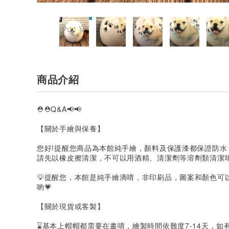
商品介紹
⛑️⛑️Q&A📢📢
【關於手繪與保養】
您好!提醒您商品為本館純手繪，顏料及保護漆都保證防
請先以橡皮擦清潔，不可以用酒精、清潔劑等溶劑類清潔
💡提醒您，本館是純手繪滴唷，非印刷品，圖案和顏色可
喲💗
【關於現貨或客製】
⌛基本上帽帽都需要在畫唷，繪製時間依難度7-14天，如