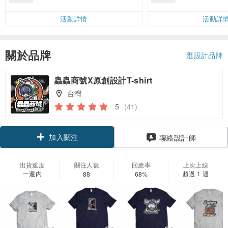
00 現折 NT$100
運費 NT$ 100
活動詳情
活動詳
關於品牌
逛設計品牌
蟲蟲商號X原創設計T-shirt
台灣
5
(41)
加入關注
聯絡設計師
出貨速度
關注人數
回應率
上次上線
一週內
超過 1 週
88
68%