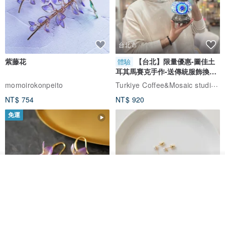
台北市
紫藤花
【台北】限量優惠-圖佳土
體驗
耳其馬賽克手作-送傳統服飾換裝
體驗
Turkiye Coffee&Mosaic studio土耳其咖啡與馬賽克燈工作坊
momoirokonpeito
NT$ 754
NT$ 920
免運
看其他商品
了解品牌
藤花 煌 耳環・耳夾
【繁花計畫】- 清冰