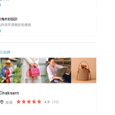
情
有海外好設計
品跨境享運費折抵優惠
情
計品牌
Chaksarn
4.9
(10)
泰國