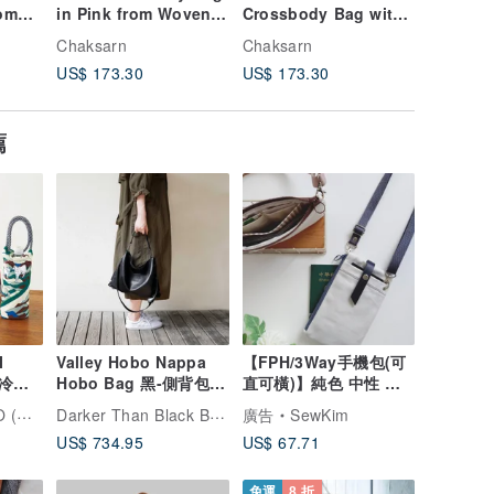
rom
in Pink from Woven
Crossbody Bag with
nd
Sedge
Blue Big Strap Color
Chaksarn
Chaksarn
US$ 173.30
US$ 173.30
薦
I
Valley Hobo Nappa
【FPH/3Way手機包(可
保冷包
Hobo Bag 黑-側背包/
直可橫)】純色 中性 灰
園聯名
斜背包
白 胚白 日本帆布先染
Darker Than Black Bags
品牌形象館
廣告
SewKim
US$ 734.95
US$ 67.71
免運
8 折