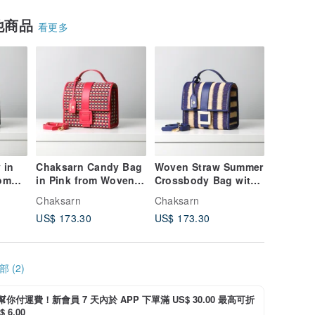
他商品
看更多
 in
Chaksarn Candy Bag
Woven Straw Summer
rom
in Pink from Woven
Crossbody Bag with
nd
Sedge
Blue Big Strap Color
Chaksarn
Chaksarn
US$ 173.30
US$ 173.30
 (2)
i 幫你付運費！新會員 7 天內於 APP 下單滿 US$ 30.00 最高可折
 6.00