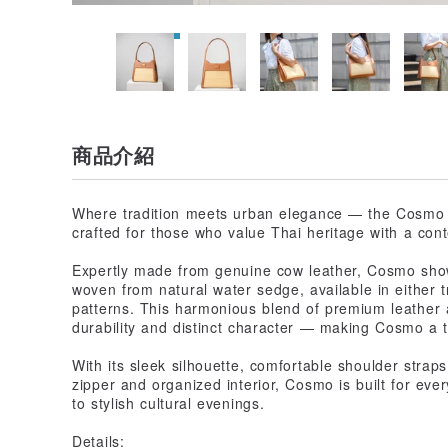
商品介紹
Where tradition meets urban elegance — the Cosmo 
crafted for those who value Thai heritage with a co
Expertly made from genuine cow leather, Cosmo show
woven from natural water sedge, available in either t
patterns. This harmonious blend of premium leather 
durability and distinct character — making Cosmo a 
With its sleek silhouette, comfortable shoulder straps
zipper and organized interior, Cosmo is built for eve
to stylish cultural evenings.
Details: