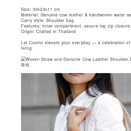
Size: 30x23x11 cm
Material: Genuine cow leather & handwoven water s
Carry style: Shoulder bag
Features: Inner compartment, secure top zip closure,
Origin: Crafted in Thailand
Let Cosmo elevate your everyday — a celebration of
living.