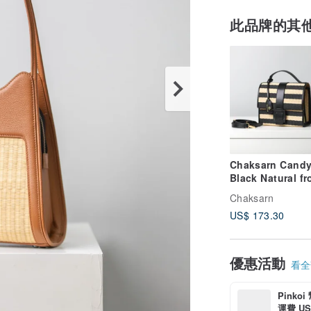
此品牌的其
Chaksarn Candy
Black Natural f
Woven Sedge a
Chaksarn
Leather
US$ 173.30
優惠活動
看全部
Pinko
運費 US$