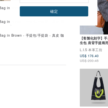
確定
【客製化刻字】手
生包 肩背手提兩用
可選 父親節禮物
L.I.S 本革工坊
US$ 176.40
US$ 200.45