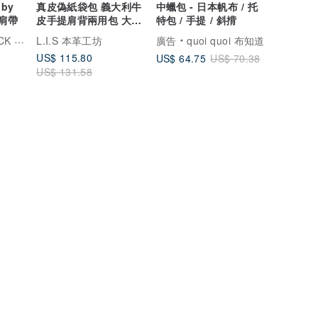
oby
真皮偽紙袋包 義大利牛
中蠟包 - 日本帆布 / 托
皮肩帶
皮手提肩背兩用包 大小
特包 / 手提 / 斜揹
款 托特包 父親節
托比小黑
L.I.S 本革工坊
廣告
quoi quoi 布知道
US$ 115.80
US$ 64.75
US$ 70.38
US$ 131.58