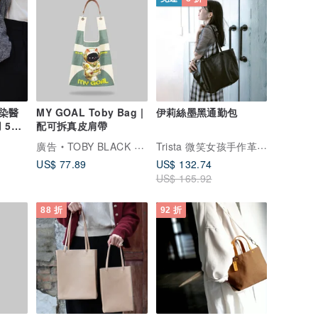
染醫
MY GOAL Toby Bag |
伊莉絲墨黑通勤包
 5色
配可拆真皮肩帶
Trista 微笑女孩手作革物
廣告
TOBY BLACK 托比小黑
US$ 77.89
US$ 132.74
US$ 165.92
88 折
92 折