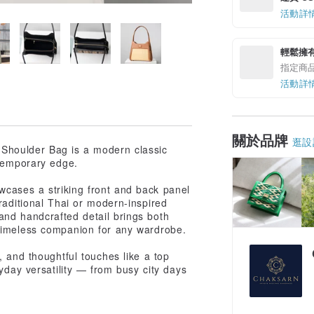
活動詳
輕鬆擁
指定商
活動詳
關於品牌
逛設
Shoulder Bag is a modern classic
ntemporary edge.
cases a striking front and back panel
raditional Thai or modern-inspired
and handcrafted detail brings both
timeless companion for any wardrobe.
, and thoughtful touches like a top
ryday versatility — from busy city days