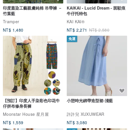
印度蓋染工藝親膚純棉 吊帶褲 －
KAIKAI - Lucid Dream - 斑駁痕
竹葉藍
牛仔托特包
Tramper
KAI KAI®
NT$ 1,480
NT$ 2,271
NT$ 2,580
免運
【預訂】印度人手染彩色印花牛
小憩時光綁帶造型裙-淺藍
仔拼布修身長褲
Moonstar House 星月屋
許許兒 XUXUWEAR
NT$ 1,559
NT$ 3,080