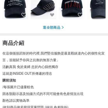
逛全部商品
商品介紹
在這個循規蹈矩的時代裡,我們堅信服飾是最直觀錶達內心的個性化宣
言，並能賦予你與之抗衡的無形力量」
活齣真我 免於束縛 忠於內心巋然獨存
這就是INSIDE OUT所傳遞的理念
購前須知
/每張圖片已儘量較色
因各類顯示器及拍攝方式的不同可能會有色差情況出現
顏色請以實物為準
/收到商品後若發現質量問題 (線頭 色差除外)