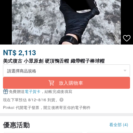
NT$ 2,113
美式復古 小眾原創 硬頂鴨舌帽 織帶帽子棒球帽
放入購物車
免費贈送
電子賀卡
，結帳完成後填寫
現在下單預估 8/12~8/16 到貨。
Pinkoi 代開電子發票，開立後將寄至你的電子郵件
優惠活動
看全部 (4)