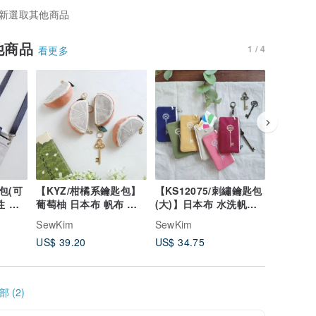
新選取其他商品
他商品
1 / 4
看更多
包(可
【KYZ/柑橘系鑰匙包】
【KS12075/刺繡鑰匙包
【BMG
性 灰
葡萄柚 日本布 帆布 法
(大)】日本布 水洗帆布
花玫瑰 
先染
國布 金蔥
悠遊卡OK 可掛包包
可加購掛
SewKim
SewKim
SewKim
US$ 39.20
US$ 34.75
US$ 30.
 (2)