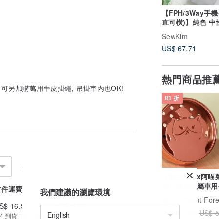
【FPH/3Way手機
直可橫)】純色 中
白 胚白 日本帆布
SewKim
US$ 67.71
熱門商品推
 可另加購萬用牛皮掛繩, 吊掛車內也OK!
81 折
【香氛森林x阿喵
場】質感金屬車用香
首件運費
續件加收
我們建議的瀏覽環境
風趣阿喵的享樂生
廣告
Scent Forest 
S$ 16.50
US$ 0.00
US$ 47.35
US$ 5
4 到貨 | 提供追蹤