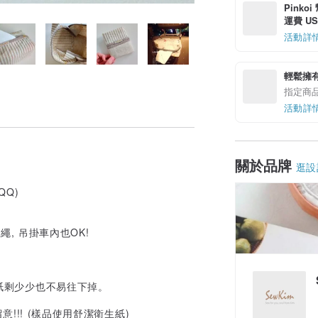
Pinko
運費 US$
活動詳
輕鬆擁
指定商
活動詳
關於品牌
逛設
QQ)
, 吊掛車內也OK!
面紙剩少少也不易往下掉。
!!! (樣品使用舒潔衛生紙)