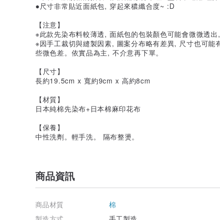
●尺寸非常貼近面紙包, 穿起來穠纖合度~ :D
【注意】
※此款先染布料較薄透, 面紙包的包裝顏色可能會微微透出,
※因手工裁切與縫製因素, 圖案分布略有差異, 尺寸也可
些微色差。依實品為主, 不介意再下單。
【尺寸】
長約19.5cm x 寬約9cm x 高約8cm
【材質】
日本純棉先染布+日本棉麻印花布
【保養】
中性洗劑。輕手洗。 隔布整燙。
商品資訊
商品材質
棉
製造方式
手工製造