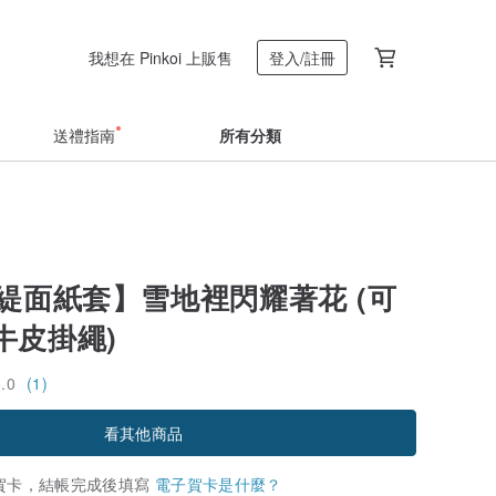
我想在 Pinkoi 上販售
登入/註冊
送禮指南
所有分類
 芯緹面紙套】雪地裡閃耀著花 (可
牛皮掛繩)
5.0
(1)
看其他商品
賀卡，結帳完成後填寫
電子賀卡是什麼？