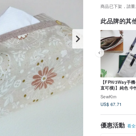
商品已下架，請重
此品牌的其
【FPH/3Way手機
直可橫)】純色 中
白 胚白 日本帆布
SewKim
US$ 67.71
優惠活動
看全部