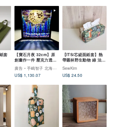
紙套
【寶石月夜 32cm】原
【ITS/芯緹面紙套】熱
創畫作一件 壓克力透明
帶叢林野生動物 綠 法國
藝術 陰影畫作 居家裝飾
金蔥布 可加購掛繩!
廣告
手嶋智子 北海道彩虹畫家
SewKim
滿月 繪畫 夜空 星空
US$ 1,130.07
US$ 24.50