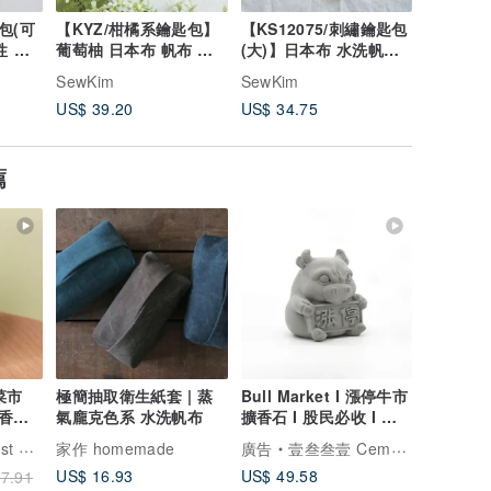
包(可
【KYZ/柑橘系鑰匙包】
【KS12075/刺繡鑰匙包
【BMG
性 灰
葡萄柚 日本布 帆布 法
(大)】日本布 水洗帆布
花玫瑰 
先染
國布 金蔥
悠遊卡OK 可掛包包
可加購掛
SewKim
SewKim
SewKim
US$ 39.20
US$ 34.75
US$ 30.
薦
菜市
極簡抽取衛生紙套 | 蒸
Bull Market I 漲停牛市
氛 -
氣龐克色系 水洗帆布
擴香石 I 股民必收 I 附
活
精油 I 馬年開運
香氛森林
家作 homemade
廣告
壹叁叁壹 Cementer No.1331
US$ 16.93
US$ 49.58
7.91