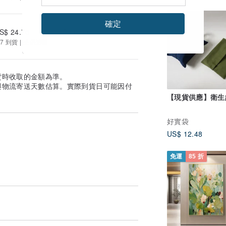
確定
S$ 24.75
US$ 0.00
7 到貨 | 提供追蹤
貨時收取的金額為準。
與物流寄送天數估算。實際到貨日可能因付
【現貨供應】衛生
好實袋
US$ 12.48
免運
85 折