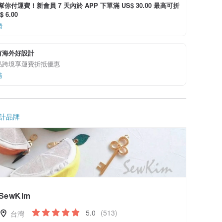
i 幫你付運費！新會員 7 天內於 APP 下單滿 US$ 30.00 最高可折
 6.00
情
有海外好設計
品跨境享運費折抵優惠
情
計品牌
SewKim
5.0
(513)
台灣