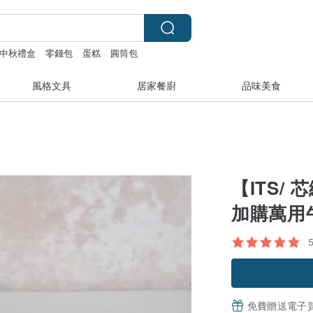
中秋禮盒
零錢包
蛋糕
圓筒包
風格文具
居家餐廚
品味美食
【ITS/
加購萬用
免費贈送電子