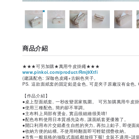
商品介紹
★★★可另加購★萬用牛皮掛繩★★★
www.pinkoi.com/product/Rmj9Xtfi
(建議配色: 深咖色皮繩+古銅色夾子。
PS. 這款面紙套的固定釦是金色, 可是夾子原廠沒有金色, 
【作品介紹】
●桌上型面紙套, 一秒改變居家氛圍。 可另加購萬用牛皮掛繩
●使用三種配色, 簡約卻不單調。
●主布料上局部有燙金, 實品很細緻很美唷!
●配色布料使用日本質感先染布, 讓面紙套更優雅了。
●開口利用布片交錯產生自然的夾力, 再扣上釦子, 即使
●收納方便的結構, 不使用時翻面即可輕鬆摺疊收納。
●市售一般規格的抽取式面紙都放得下喔! 盒裝不適用~請留意