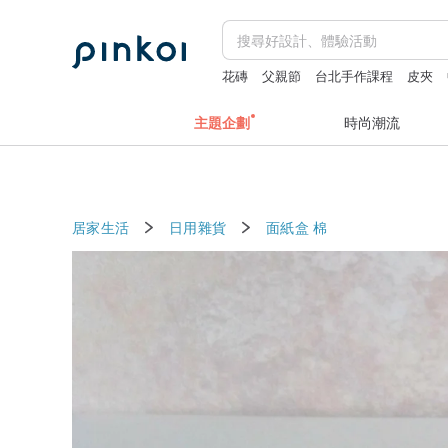
花磚
父親節
台北手作課程
皮夾
主題企劃
時尚潮流
居家生活
日用雜貨
面紙盒
棉