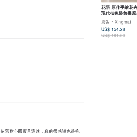
花語 原作手繪花
現代抽象裝飾畫原
廳飯廳 掛畫 海報
廣告
Xingmai
US$ 154.28
US$ 181.50
家依舊耐心回覆且迅速，真的很感謝也很抱