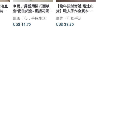
卉油畫
車用、露營用掛式面紙
【龍年招財賀禮 迅速出
裝客
套/衛生紙套=童話花園
貨】職人手作全實木存
(共4色)
錢筒(大)/台灣特色/
凱蒂．心．手感生活
廣告
守拙手活
US$ 14.70
US$ 39.20