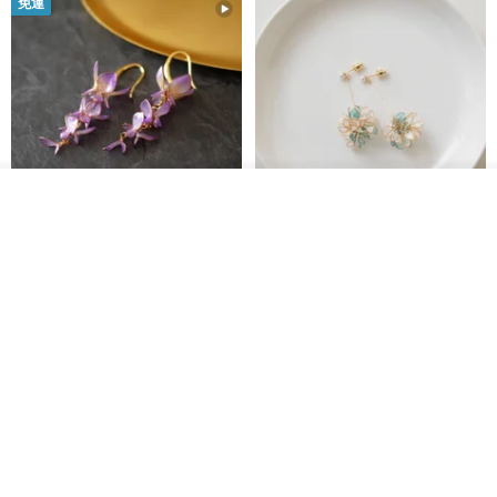
免運
我要排隊
加入收藏
了解品牌
藤花 煌 耳環・耳夾
【繁花計畫】- 清冰
Dip art -nachugo-
紅花 hunghua
NT$ 2,125
NT$ 720
93 折