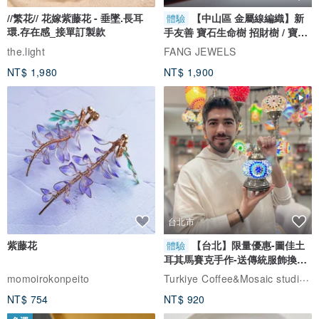
//繁花// 花嫁紫藤花 - 垂墜.長耳
【中山區 金屬線編織】新
體驗
環.存在感_接單訂製款
手友善 寶石生命樹 招財樹 / 寶石
自選
the.light
FANG JEWELS
NT$ 1,980
NT$ 1,900
台北市
紫藤花
【台北】限量優惠-圖佳土
體驗
耳其馬賽克手作-送傳統服飾換裝
體驗
Turkiye Coffee&Mosaic studio土耳其咖啡與馬賽克燈工作坊
momoirokonpeito
NT$ 754
NT$ 920