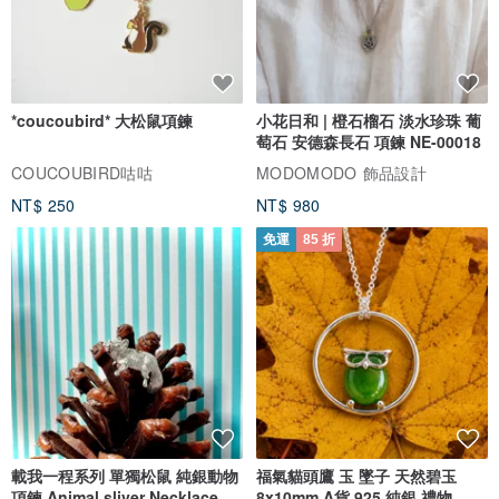
*coucoubird* 大松鼠項鍊
小花日和 | 橙石榴石 淡水珍珠 葡
萄石 安德森長石 項鍊 NE-00018
COUCOUBIRD咕咕
MODOMODO 飾品設計
NT$ 250
NT$ 980
免運
85 折
載我一程系列 單獨松鼠 純銀動物
福氣貓頭鷹 玉 墜子 天然碧玉
項鍊 Animal sliver Necklace
8x10mm A貨 925 純銀 禮物