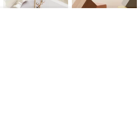
看其他商品
了解品牌
紅寶石可愛松鼠項鍊
氣球貴賓狗項鍊 不會漏氣款 職人
鏡面拋光 MIT台灣製造
PHOEBE JEWELRY
VIVIDIA Jewelry Design 薇媞亞
NT$ 750
NT$ 1,743
NT$ 1,980
免運