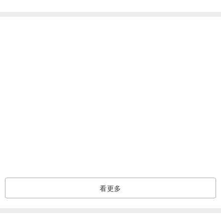
吊墜尺寸:20*13mm(含吊墜頭)
產地：尼泊爾
月光石功效：
1.吸引愛情的寶石.散發著浪漫的情調，是定情的最好的信物。能使感
情再度交融，吸引伴侶。
看更多
2.調和個性，穩定情緒。