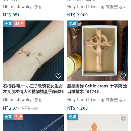
Holy Land blessing 來自聖地的祝福
Giftest Jewelry 禮悟
NT$ 951
NT$ 3,000
免運
88 折
免運
石榴石/唯一 小王子玫瑰花女生女
牆壁掛飾 Celtic cross 十字架 進
友女朋友情人節禮物禮盒手鍊B26
口橄欖木 161748
Holy Land blessing 來自聖地的祝福
Giftest Jewelry 禮悟
NT$ 677
NT$ 769
NT$ 1,200
免運
7 折
免運