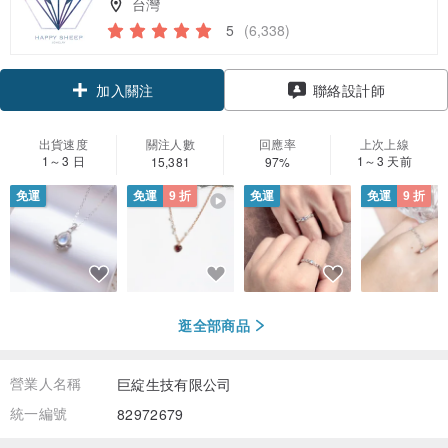
台灣
5
(6,338)
領優惠券
聯絡設計師
加入關注
出貨速度
關注人數
回應率
上次上線
1～3 日
1～3 天前
15,381
97%
免運
免運
9 折
免運
免運
9 折
逛全部商品
營業人名稱
巨綻生技有限公司
統一編號
82972679