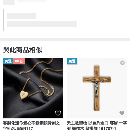
與此商品相似
免運
88 折
免運
客製化迷你愛心不銹鋼鎖骨刻文
天主教聖物 以色列進口 耶穌 十字
字姓名項鍊N117
架 橄欖木 壁掛飾 161707-1