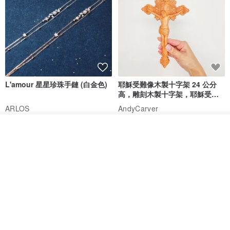
L'amour 星星珍珠手鏈 (白金色)
耶穌受難像木製十字架 24 公分
高，雕刻木製十字架，耶穌受難
像天主教十字架
ARLOS
AndyCarver
NT$ 4,641
NT$ 6,630
NT$ 1,560
看其他商品
了解品牌
免運
7 折