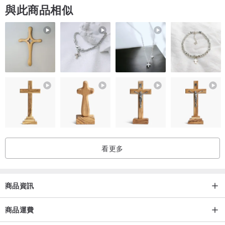
與此商品相似
3.月光石的作用中有助眠的功效因為月光石能量柔和。將月光石放在
枕頭底下，可以助人安然入眠，夜夜好夢，得到充分的休息。
4.清新思維有助於腦部的思考，通靈性，有助於清晰的思維。
產地/製造方式
尼泊爾 手工製作
看更多
商品資訊
商品運費