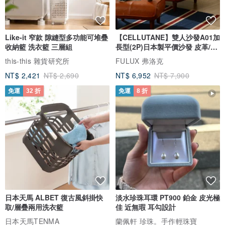
Like-it 窄款 隙縫型多功能可堆疊
【CELLUTANE】雙人沙發A01加
收納籃 洗衣籃 三層組
長型(2P)日本製平價沙發 皮革/燈
芯絨
this-this 雜貨研究所
FULUX 弗洛克
NT$ 2,421
NT$ 2,690
NT$ 6,952
NT$ 7,900
免運
32 折
免運
8 折
日本天馬 ALBET 復古風斜掛快
淡水珍珠耳環 PT900 鉑金 皮光極
取/層疊兩用洗衣籃
佳 近無瑕 耳勾設計
日本天馬TENMA
蘭佩軒 珍珠。手作輕珠寶