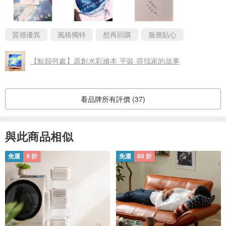
質感優異
風格獨特
想再回購
服務貼心
【鯨歸何處】原創水彩繪本 平裝 尋找家的故事
看品牌所有評價 (37)
與此商品相似
免運
9 折
免運
88 折