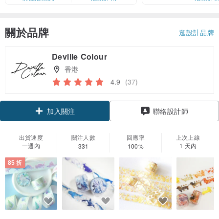
關於品牌
逛設計品牌
Deville Colour
香港
4.9
(37)
領優惠券
聯絡設計師
加入關注
出貨速度
關注人數
回應率
上次上線
一週內
1 天內
331
100%
85 折