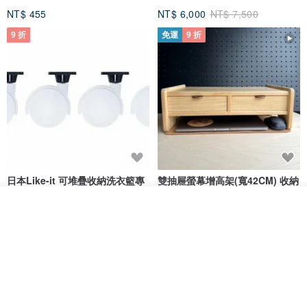
NT$ 455
NT$ 6,000
NT$ 7,500
9 折
免運
9 折
日本Like-it 可堆疊收納洗衣籃專
雙抽屜螢幕增高架(寬42CM) 收納
用 -滑滑便利輪 (專用輪)
書桌展示架 手工 客製化雷射雕刻
看其他商品
this-this 雜貨研究所
Pinocchio’s cabin
了解品牌
NT$ 234
NT$ 260
NT$ 3,026
NT$ 3,362
免運
68 折