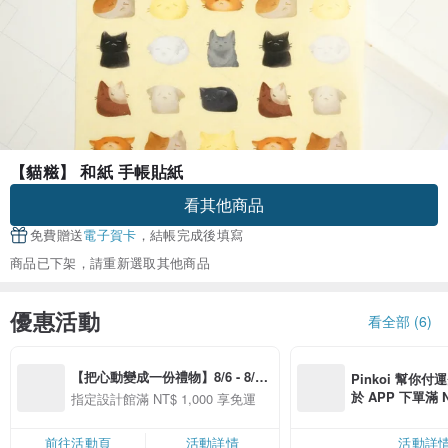
【貓糍】 和紙 手帳貼紙
看其他商品
免費贈送
電子賀卡
，結帳完成後填寫
商品已下架，請重新選取其他商品
優惠活動
看全部 (6)
【把心動變成一份禮物】8/6 - 8/20 
Pinkoi 幫你付
精選品牌全館滿 NT$1,000 免運
於 APP 下單滿 
指定設計館滿 NT$ 1,000 享免運
運費 NT$ 100
前往活動頁
活動詳情
活動詳