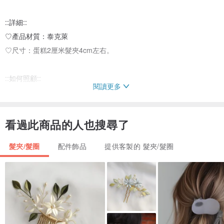
::詳細::
♡產品材質：泰克萊
♡尺寸：蛋糕2厘米髮夾4cm左右。
::如何照顧::
閱讀更多
♡不要碰水
::發貨時間::
看過此商品的人也搜尋了
♡3-5天準備您的訂單，生產/製造方法手工製造在泰國。
髮夾/髮圈
配件飾品
提供客製的 髮夾/髮圈