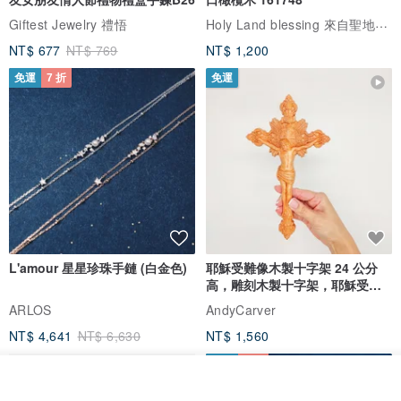
Holy Land blessing 來自聖地的祝福
Giftest Jewelry 禮悟
NT$ 677
NT$ 769
NT$ 1,200
免運
7 折
免運
L'amour 星星珍珠手鏈 (白金色)
耶穌受難像木製十字架 24 公分
高，雕刻木製十字架，耶穌受難
像天主教十字架
ARLOS
AndyCarver
NT$ 4,641
NT$ 6,630
NT$ 1,560
免運
7 折
我要排隊
了解品牌