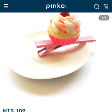
1/1
NT$ 102