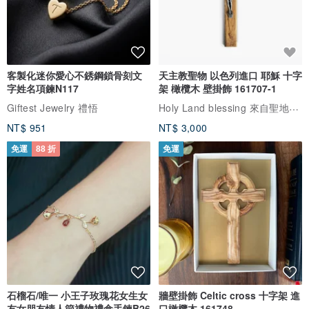
客製化迷你愛心不銹鋼鎖骨刻文
天主教聖物 以色列進口 耶穌 十字
字姓名項鍊N117
架 橄欖木 壁掛飾 161707-1
Holy Land blessing 來自聖地的祝福
Giftest Jewelry 禮悟
NT$ 951
NT$ 3,000
免運
88 折
免運
石榴石/唯一 小王子玫瑰花女生女
牆壁掛飾 Celtic cross 十字架 進
友女朋友情人節禮物禮盒手鍊B26
口橄欖木 161748