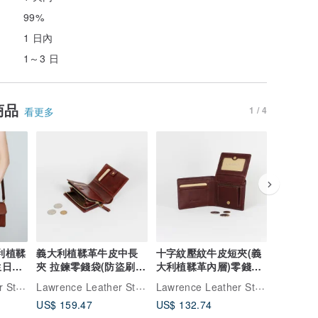
99%
1 日內
1～3 日
商品
1 / 4
看更多
義大利植鞣革牛皮中長
十字紋壓紋牛皮短夾(義
義大利植
生日情
夾 拉鍊零錢袋(防盜刷)
大利植鞣革內層)零錢袋
長夾 (防
生日情人節禮物
款 客製 生日情人節
節禮物
Lawrence Leather Studio
Lawrence Leather Studio
Lawrence Leather Studio
US$ 159.47
US$ 132.74
US$ 172