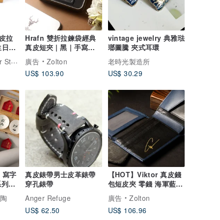
皮拉
Hrafn 雙折拉鍊袋經典
vintage jewelry 典雅琺
生日禮
真皮短夾 | 黑 | 手寫刻
瑯圖騰 夾式耳環
字可
Lawrence Leather Studio
廣告
Zolton
老時光製造所
US$ 103.90
US$ 30.29
x 寫字
真皮錶帶男士皮革錶帶
【HOT】Viktor 真皮錢
系列禮
穿孔錶帶
包短皮夾 零錢 海軍藍
客製化刻字
陶陶
Anger Refuge
廣告
Zolton
US$ 62.50
US$ 106.96