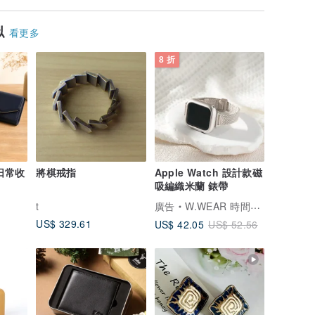
似
看更多
8 折
 日常收
將棋戒指
Apple Watch 設計款磁
吸編織米蘭 錶帶
t
廣告
W.WEAR 時間穿搭
US$ 329.61
US$ 42.05
US$ 52.56