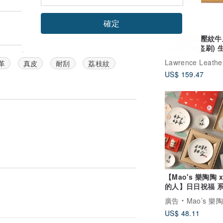
確定
芥黃色荔枝壓紋牛
鍊長夾 (防盜刷) 
物
革
真皮
耐刮
荔枝紋
US$ 159.47
【Mao's 樂陶陶 
的人】日日祝福 
盒組
廣告
Mao’s 樂
US$ 48.11