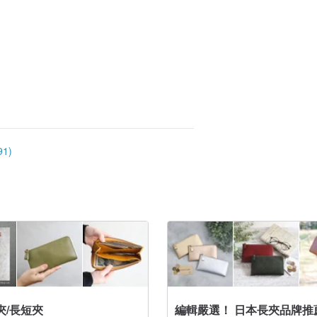
1)
夾/長短夾
編輯嚴選！ 日本長夾品牌推