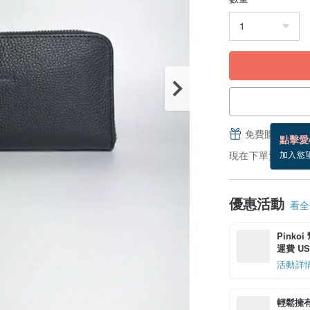
免費贈送電子
點擊愛
現在下單預估 8/20
加入慾
優惠活動
看全部
Pinko
運費 US$
活動詳
輕鬆擁