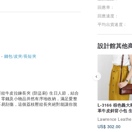
回應率：
回應速度：
平均出貨速度：
設計館其他
 -
錢包/皮夾/長短夾
紋牛皮拉鍊長夾 (防盜刷) 生日人節，結合
、零錢及小物品井然有序地收納，滿足愛整
不易刮傷，這個荔枝壓紋長夾絕對能讓你脫
L-3166 棕色義大利植鞣
革牛皮斜背小包 
人節禮物
US$ 302.00