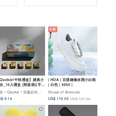
8 折
Qookie!中秋禮盒】經典小
| HOA | 百搭鏈條休閒小白鞋
合_10入禮盒 (附提袋)(手工
| 白色 | 5550 |
乾)
告
Qookie ! 宜蘭必吃伴手禮
House of Avenues
$ 9.14
US$ 110.05
US$ 137.56