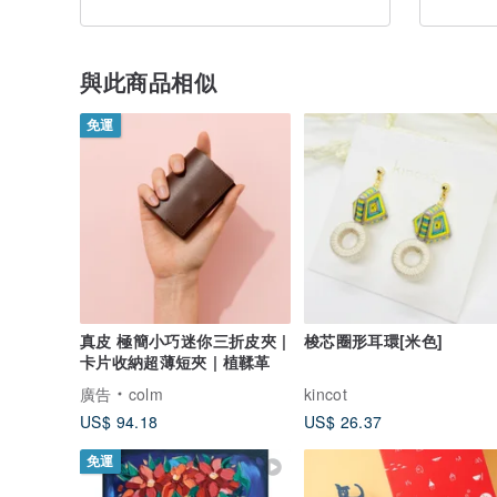
與此商品相似
免運
真皮 極簡小巧迷你三折皮夾 |
梭芯圈形耳環[米色]
卡片收納超薄短夾 | 植鞣革
廣告
colm
kincot
US$ 94.18
US$ 26.37
免運