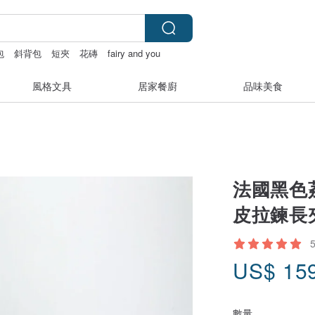
包
斜背包
短夾
花磚
fairy and you
風格文具
居家餐廚
品味美食
法國黑色
皮拉鍊長夾
US$
15
數量