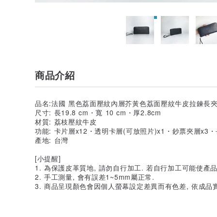
商品介紹
品名:法國 黑色荔面壓紋內層芥黃色荔面壓紋牛皮拉鍊長
尺寸: 長19.8 cm・寬 10 cm・厚2.8cm
材質: 荔枝壓紋牛皮
功能: 卡片層x12・透明卡層(可放照片)x1・鈔票夾層x3・
產地: 台灣
[小提醒]
1. 為保護皮革質地, 請勿自行加工. 若自行加工可能使產品
2. 手工測量, 會有誤差1~5mm屬正常.
3. 商品呈現顏色會因個人螢幕設定差異而有色差, 依成品