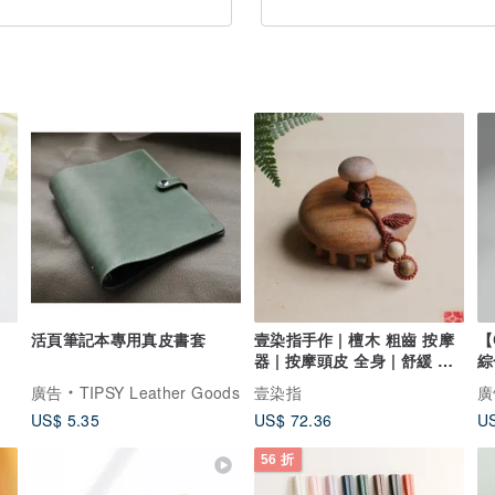
活頁筆記本專用真皮書套
壹染指手作 | 檀木 粗齒 按摩
【
器 | 按摩頭皮 全身 | 舒緩 減
綜
壓
餅
廣告
TIPSY Leather Goods
壹染指
廣
US$ 5.35
US$ 72.36
US
56 折