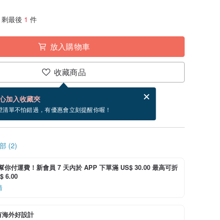
剩最後
1
件
放入購物車
收藏商品
賀卡，結帳完成後填寫
電子賀卡是什麼？
心加入收藏夾
~8/27 到貨。
望清單不怕錯過，有優惠會立刻提醒你喔！
 (2)
i 幫你付運費！新會員 7 天內於 APP 下單滿 US$ 30.00 最高可折
 6.00
情
有海外好設計