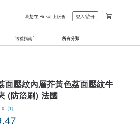
我想在 Pinkoi 上販售
登入/註冊
送禮指南
所有分類
荔面壓紋內層芥黃色荔面壓紋牛
 (防盜刷) 法國
5.0
(1)
9.47