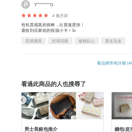
Y*********G
4 個月前
包包質感真的很棒，出貨速度快！
還收到店家給的祝福小卡！🥳
質感優異
想再回購
服務貼心
運送迅速
看品牌所有評價 (49
看過此商品的人也搜尋了
男士長銀包推介
錢包/皮