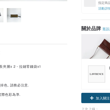
指定商
活動詳
關於品牌
逛設
夾
長夾層x 2・拉鏈零錢袋x1
掉色, 請務必注意.
實際色彩為準.
加入關注
上次上線：